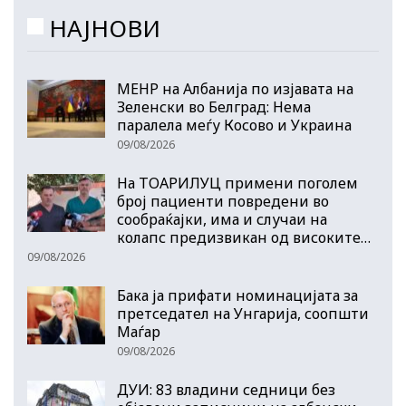
НАЈНОВИ
МЕНР на Албанија по изјавата на
Зеленски во Белград: Нема
паралела меѓу Косово и Украина
09/08/2026
На ТОАРИЛУЦ примени поголем
број пациенти повредени во
сообраќајки, има и случаи на
колапс предизвикан од високите…
09/08/2026
Бака ја прифати номинацијата за
претседател на Унгарија, соопшти
Маѓар
09/08/2026
ДУИ: 83 владини седници без