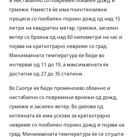
и нестабилно со повремен локален дожд и
грмежи. Наместа ќе има поинтензивни
процеси со пообилен пороен дожд од над 15
литри на квадратен метар, грмежи, засилен
ветер со брзина од над 60 километри на час и
појава на краткотрајно невреме со град.
Минималната температура ќе биде во
интервал од 11 до 19, а максималната ќе
достигне од 27 до 35 степени.
Во Скопје ќе биде променливо облачно и
нестабилно со повремени врнежи од дожд,
грмежи и засилен ветер. Во делови од
котлината ќе има услови за краткотрајно
невреме со пообилен пороен дожд и појава на
град. Минималната температура ќе се спушти