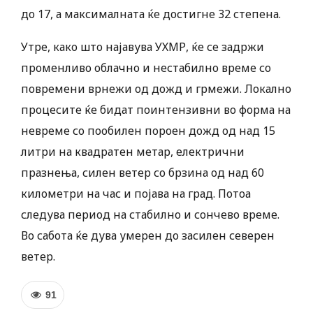
до 17, а максималната ќе достигне 32 степена.
Утре, како што најавува УХМР, ќе се задржи
променливо облачно и нестабилно време со
повремени врнежи од дожд и грмежи. Локално
процесите ќе бидат поинтензивни во форма на
невреме со пообилен пороен дожд од над 15
литри на квадратен метар, електрични
празнења, силен ветер со брзина од над 60
километри на час и појава на град. Потоа
следува период на стабилно и сончево време.
Во сабота ќе дува умерен до засилен северен
ветер.
91