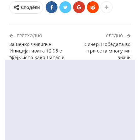
Сподели
ПРЕТХОДНО
СЛЕДНО
За Венко Филипче
Синер: Победата во
Иницијативата 12.05 е
три сета многу ми
“фејк исто како Латас и
значи
Алфа“