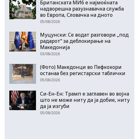
Британската МИ6 е најмоќната
надворешна разузнавачка служба
во Европа, Словачка на дното
05/08/2026
Муцунски: Се водат разговори „под
радарот“ за деблокирање на
Македонија
03/08/2026
(Фото) Македонци во Пефкохори
останаа без регистарски таблички
05/08/2026
Си-Ен-Ен: Трамп е заглавен во војна
што не може ниту да ја добие, ниту
да ја изгуби
05/08/2026