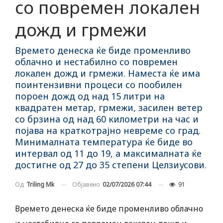
со повремен локален
дожд и грмежи
Времето денеска ќе биде променливо
облачно и нестабилно со повремен
локален дожд и грмежи. Наместа ќе има
поинтензивни процеси со пообилен
пороен дожд од над 15 литри на
квадратен метар, грмежи, засилен ветер
со брзина од над 60 километри на час и
појава на краткотрајно невреме со град.
Минималната температура ќе биде во
интервал од 11 до 19, а максималната ќе
достигне од 27 до 35 степени Целзиусови.
Објавено
02/07/2026 07:44
91
Од
Triling Mk
Времето денеска ќе биде променливо облачно