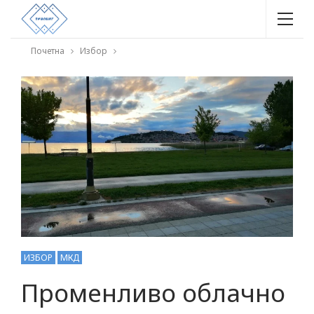
Почетна
Избор
ИЗБОР
МКД
Променливо облачно