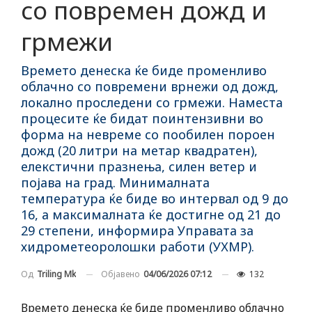
со повремен дожд и
грмежи
Времето денеска ќе биде променливо
облачно со повремени врнежи од дожд,
локално проследени со грмежи. Наместа
процесите ќе бидат поинтензивни во
форма на невреме со пообилен пороен
дожд (20 литри на метар квадратен),
елекстични празнења, силен ветер и
појава на град. Минималната
температура ќе биде во интервал од 9 до
16, а максималната ќе достигне од 21 до
29 степени, информира Управата за
хидрометеоролошки работи (УХМР).
Објавено
04/06/2026 07:12
132
Од
Triling Mk
Времето денеска ќе биде променливо облачно