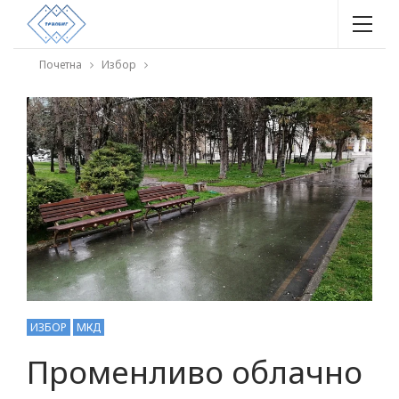
Почетна
Избор
ИЗБОР
МКД
Променливо облачно