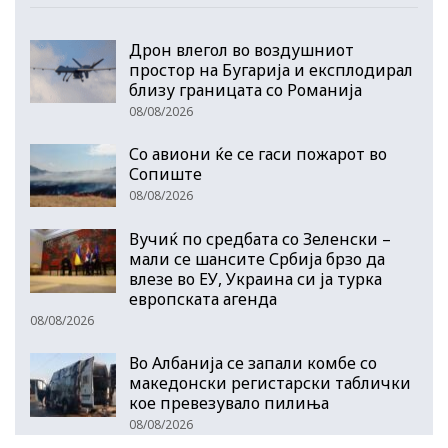
Дрон влегол во воздушниот
простор на Бугарија и експлодирал
близу границата со Романија
08/08/2026
Со авиони ќе се гаси пожарот во
Сопиште
08/08/2026
Вучиќ по средбата со Зеленски –
мали се шансите Србија брзо да
влезе во ЕУ, Украина си ја турка
европската агенда
08/08/2026
Во Албанија се запали комбе со
македонски регистарски таблички
кое превезувало пилиња
08/08/2026