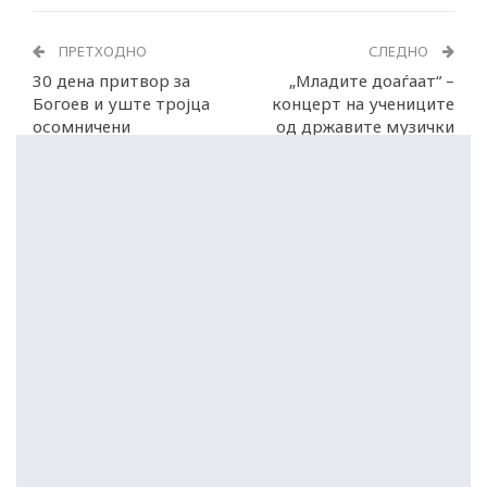
ПРЕТХОДНО
СЛЕДНО
30 дена притвор за
„Младите доаѓаат“ –
Богоев и уште тројца
концерт на учениците
осомничени
од државите музички
училишта