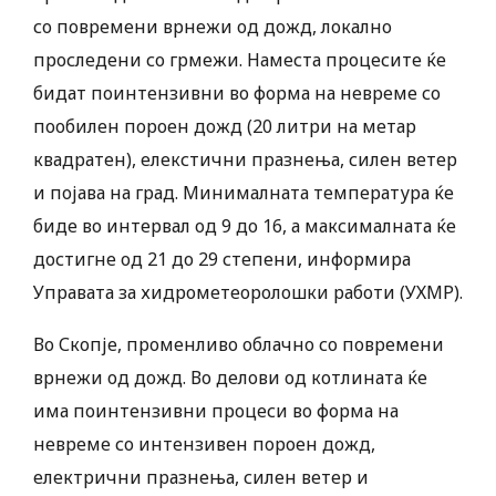
со повремени врнежи од дожд, локално
проследени со грмежи. Наместа процесите ќе
бидат поинтензивни во форма на невреме со
пообилен пороен дожд (20 литри на метар
квадратен), елекстични празнења, силен ветер
и појава на град. Минималната температура ќе
биде во интервал од 9 до 16, а максималната ќе
достигне од 21 до 29 степени, информира
Управата за хидрометеоролошки работи (УХМР).
Во Скопје, променливо облачно со повремени
врнежи од дожд. Во делови од котлината ќе
има поинтензивни процеси во форма на
невреме со интензивен пороен дожд,
електрични празнења, силен ветер и