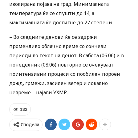
изолирана појава на град. Минималната
температура ќе се спушти до 14, а
максималната ќе достигне до 27 степени.
– Во следните денови ќе се задржи
променливо облачно време со сончеви
периоди во текот на денот. В сабота (06.06) и в
понеделник (08.06) повторно се очекуваат
поинтензивни процеси со пообилен пороен
дожд, грмежи, засилен ветер и локално
невреме – најави УХМР.
132
Сподели