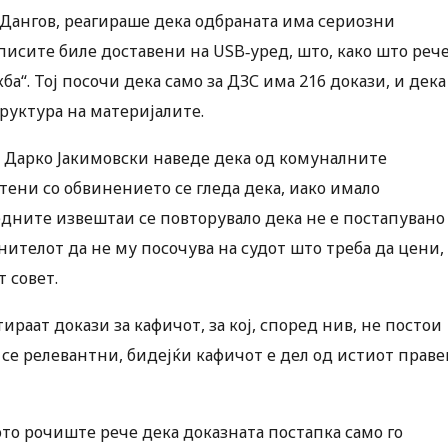
Дангов, реагираше дека одбраната има сериозни
писите биле доставени на USB‑уред, што, како што рече
ба“. Тој посочи дека само за ДЗС има 216 докази, и дека
труктура на материјалите.
 Дарко Јакимовски наведе дека од комуналните
ени со обвинението се гледа дека, иако имало
едните извештаи се повторувало дека не е постапувано
инителот да не му посочува на судот што треба да цени,
 совет.
раат докази за кафичот, за кој, според нив, не постои
се релевантни, бидејќи кафичот е дел од истиот праве
то рочиште рече дека доказната постапка само го