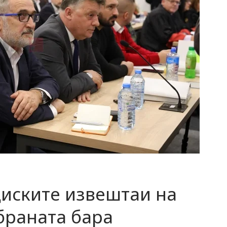
иските извештаи на
дбраната бара