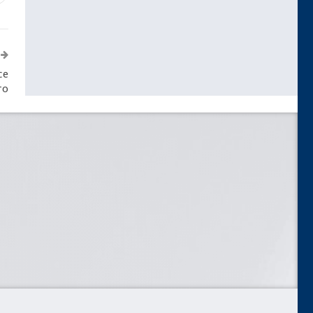
се
то