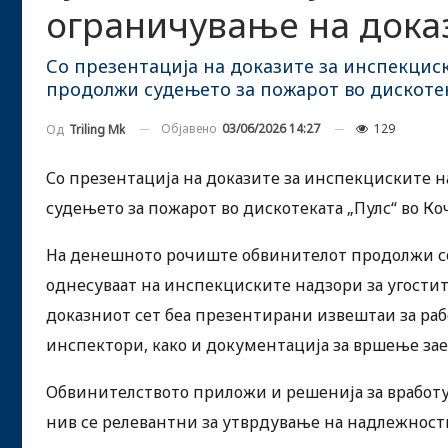
ограничување на дока
Со презентација на доказите за инспекци
продолжи судењето за пожарот во дискотек
Објавено
03/06/2026 14:27
129
Од
Triling Mk
Со презентација на доказите за инспекциските
судењето за пожарот во дискотеката „Пулс“ во Ко
На денешното рочиште обвинителот продолжи со
однесуваат на инспекциските надзори за угости
доказниот сет беа презентирани извештаи за раб
инспектори, како и документација за вршење за
Обвинителството приложи и решенија за вработ
нив се релевантни за утврдување на надлежност