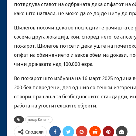
потврдува ставот на одбраната дека опфатот на о
како што нагласи, не може да се дојде ниту до пр
Шилегов посочи дека во последните рочишта се 
сосема друга локација, кои, според него, се апс
пожарот. Шилегов потсети дека уште на почеток
опфат на обвинението и ваков обем на докази, по
чини државата над 100.000 евра.
Во пожарот што избувна на 16 март 2025 година во
200 беа повредени, дел од нив со тешки изгорен
отвори прашања за безбедносните стандарди, и
работа на угостителските објекти.
пожар Кочани
Сподели