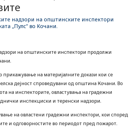
зите
ските надзори на општинските инспектори
ата „Пулс“ во Кочани.
 надзори на општинските инспектори продолжи
чани.
 прикажување на материјалните докази кои се
телска дејност спроведувани од општина Кочани. Во
ота на инспекторите, овластувања на градежни
еднички инспекциски и теренски надзори.
ување на овластени градежни инспектори, кои според
ите и одговорностите во периодот пред пожарот.