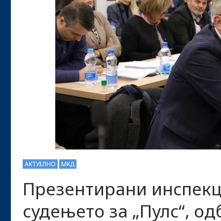
АКТУЕЛНО
МКД
Презентирани инспекц
судењето за „Пулс“, о