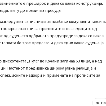
бвинението е преширок и дека со ваква конструкција,
авда, ниту до правична пресуда.
разгледуваат записници за плаќање комунални такси н
олутно ирелевантни за причините и последиците од
от од судењето одбраната предупредила дека со ваков
стапката ќе трае предолго и дека едно вакво судење ја
 дискотеката „Пулс“ во Кочани загинаа 63 лица, а над
ици. Настанот предизвика широка јавна реакција и
нспекциските надзори и примената на прописите за
12