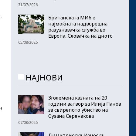
31/07/2026
,
Британската МИ6 е
најмоќната надворешна
разузнавачка служба во
Европа, Словачка на дното
05/08/2026
НАЈНОВИ
Зголемена казната на 20
години затвор за Илија Панов
н
за свирепото убиство на
Сузана Серенакова
07/08/2026
Димитриеска-Кочоска: