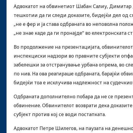
Адвокатот на обвинетиот Шабан Салиу, Димитар 
тешкотии да ги следи доказите, бидејќи дел од с
„не е фер и ја става одбраната во неповолна полож
„не знае каде да ги пронајде“ во електронската с
Во продолжение на презентацијата, обвинителот
инспекциски надзори во правните субјекти опфат
забелешки за отстранување урбана опрема, во сл
по нив. На ова реагираше одбраната, барајќи обв
бидејќи тоа е исклучива надлежност на судечкиот
Одбраната дополнително побара да не се презенти
обвинение. Обвинителот возврати дека доказите 
субјект против кој се води постапката.
Адвокатот Петре Шилегов, на паузата на денешно