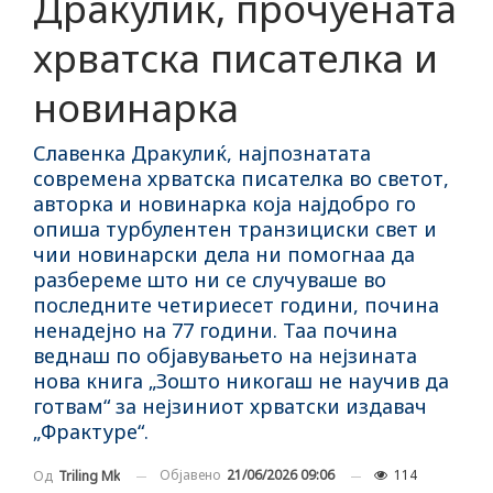
Дракулиќ, прочуената
хрватска писателка и
новинарка
Славенка Дракулиќ, најпознатата
современа хрватска писателка во светот,
авторка и новинарка која најдобро го
опиша турбулентен транзициски свет и
чии новинарски дела ни помогнаа да
разбереме што ни се случуваше во
последните четириесет години, почина
ненадејно на 77 години. Таа почина
веднаш по објавувањето на нејзината
нова книга „Зошто никогаш не научив да
готвам“ за нејзиниот хрватски издавач
„Фрактуре“.
Објавено
21/06/2026 09:06
114
Од
Triling Mk