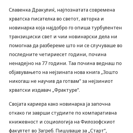
Славенка Дракулиќ, најпознатата современа
хрватска писателка во светот, авторка и
новинарка која најдобро го опиша турбулентен
транзициски свет и чии новинарски дела ни
помогнаа да разбереме што ни се случуваше во
последните четириесет години, почина
ненадејно на 77 години. Таа почина веднаш по
објавувањето на нејзината нова книга „Зошто
никогаш не научив да готвам“ за нејзиниот
хрватски издавач „Фрактуре“.
Својата кариера како новинарка ја започна
откако ги заврши студиите по компаративна
книжевност и социологија на Филозофскиот
факултет во Загреб. Пишуваше за „Старт“,