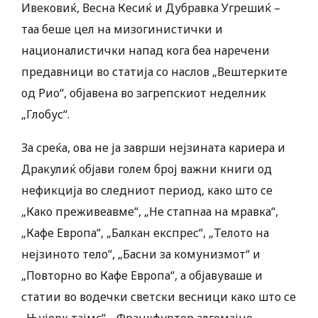
Ивековиќ, Весна Кесиќ и Дубравка Угрешиќ –
таа беше цел на мизогинистички и
националистички напад кога беа наречени
предавници во статија со наслов „Вештерките
од Рио“, објавена во загрепскиот неделник
„Глобус“.
За среќа, ова не ја заврши нејзината кариера и
Дракулиќ објави голем број важни книги од
нефикција во следниот период, како што се
„Како преживеавме“, „Не стапнаа на мравка“,
„Кафе Европа“, „Балкан експрес“, „Телото на
нејзиното тело“, „Басни за комунизмот“ и
„Повторно во Кафе Европа“, а објавуваше и
статии во водечки светски весници како што се