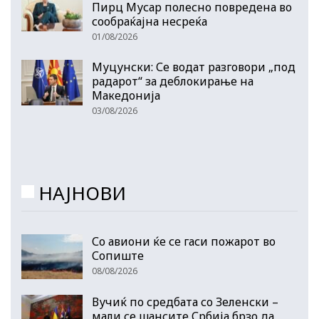
Пирц Мусар полесно повредена во
сообраќајна несреќа
01/08/2026
Муцунски: Се водат разговори „под
радарот“ за деблокирање на
Македонија
03/08/2026
НАЈНОВИ
Со авиони ќе се гаси пожарот во
Сопиште
08/08/2026
Вучиќ по средбата со Зеленски –
мали се шансите Србија брзо да