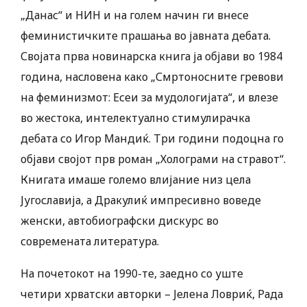
„Данас“ и НИН и на голем начин ги внесе
феминистичките прашања во јавната дебата.
Својата прва новинарска книга ја објави во 1984
година, насловена како „Смртоносните гревови
на феминизмот: Есеи за мудологијата“, и влезе
во жестока, интелектуално стимулирачка
дебата со Игор Мандиќ. Три години подоцна го
објави својот прв роман „Холограми на стравот“.
Книгата имаше големо влијание низ цела
Југославија, а Дракулиќ импресивно воведе
женски, автобиографски дискурс во
современата литература.
На почетокот на 1990-те, заедно со уште
четири хрватски авторки – Јелена Ловриќ, Рада