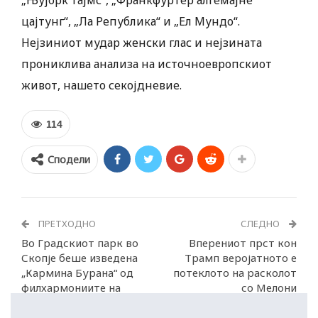
„Њујорк тајмс“, „Франкфуртер алгемајне
цајтунг“, „Ла Република“ и „Ел Мундо“.
Нејзиниот мудар женски глас и нејзината
прониклива анализа на источноевропскиот
живот, нашето секојдневие.
114
Сподели
ПРЕТХОДНО
СЛЕДНО
Во Градскиот парк во
Вперениот прст кон
Скопје беше изведена
Трамп веројатното е
„Кармина Бурана“ од
потеклото на расколот
филхармониите на
со Мелони
Скопје, Софија и Солун