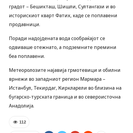
градот – Бешикташ, Шишли, Султангази и во
историскиот кварт Фатих, каде се поплавени
продавници.
Поради надојдената вода сообраќајот се
одвиваше отежнато, а подземните премини
беа поплавени.
Метеоролозите најавија грмотевици и обилни
врнежи во западниот регион Мармара –
Истанбул, Текирдаг, Киркларели во близина на
бугарско-турската граница и во североисточна
Анадолија.
112