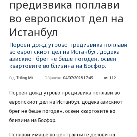
предизвика поплави
во европскиот дел на
Истанбул
Пороен дожд утрово предизвика поплави
во европскиот дел на Истанбул, додека
азискиот брег не беше погоден, освен
квартовите во близина на Босфор.
Објавено
04/07/2026 17:49
112
Од
Triling Mk
Пороен дожд утрово предизвика поплави во
европскиот дел на Истанбул, додека азискиот
брег не беше погоден, освен квартовите во
близина на Босфор.
Поплави имаше во централните делови на