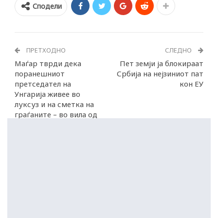
Сподели
ПРЕТХОДНО
СЛЕДНО
Маѓар тврди дека
Пет земји ја блокираат
поранешниот
Србија на нејзиниот пат
претседател на
кон ЕУ
Унгарија живее во
луксуз и на сметка на
граѓаните – во вила од
720 квадрати