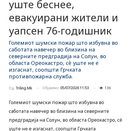
уште беснее,
евакуирани жители и
уапсен 76-годишник
Големиот шумски пожар што избувна во
саботата навечер во близина на
северните предградија на Солун, во
областа Ореокастро, сè уште не е
изгаснат, соопшти Грчката
противпожарна служба.
Објавено
05/07/2026 11:53
136
Од
Triling Mk
Големиот шумски пожар што избувна во
саботата навечер во близина на северните
предградија на Солун, во областа Ореокастро, сè
уште не е изгаснат, соопшти Грчката