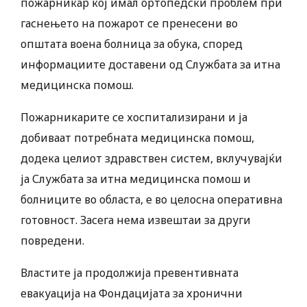
пожарникар кој имал ортопедски проблем при
гаснењето на пожарот се пренесени во
општата воена болница за обука, според
информациите доставени од Службата за итна
медицинска помош.
Пожарникарите се хоспитализирани и ја
добиваат потребната медицинска помош,
додека целиот здравствен систем, вклучувајќи
ја Службата за итна медицинска помош и
болниците во областа, е во целосна оперативна
готовност. Засега нема извештаи за други
повредени.
Властите ја продолжија превентивната
евакуација на Фондацијата за хронични