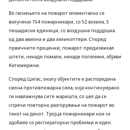
Во гаснењето на пожарот моментално се
вклучени 154 пожарникари, со 52 возила, 5
пешадиски единици, со воздушна поддршка
од два авиона и два хеликоптери. Според
првичните проценки, пожарот предизвикал
штети, некаде помали, некаде поголеми, објави
Катимерини.
Според Цигас, околу објектите е распоредена
силна противпожарна сила, која континуирано
ги навлажнува сите жаришта, со цел да се
спречи повторно разгорување на пожарот во
текот на денот. Тројца пожарникари кои се
здобиле со респираторни проблеми и еден