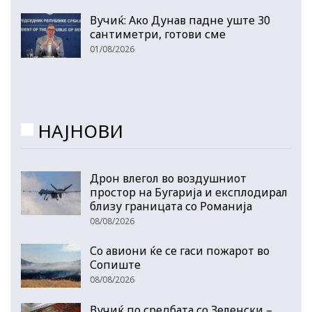
Вучиќ: Ако Дунав падне уште 30
сантиметри, готови сме
01/08/2026
НАЈНОВИ
Дрон влегол во воздушниот
простор на Бугарија и експлодирал
близу границата со Романија
08/08/2026
Со авиони ќе се гаси пожарот во
Сопиште
08/08/2026
Вучиќ по средбата со Зеленски –