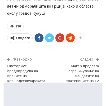
летни одморалишта во Грција, како и областа
околу градот Кукуш.
136
Сподели
ПРЕТХОДНО
СЛЕДНО
Писториус
Маѓар предлага
предупредува на
ограничување на
врските на
мандатите на
крајнодесничарската
пратениците на 12
АфД со Москва
години