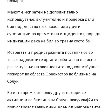
пожарот.
Мажот е испратен на дополнително
испрашување, вклучително и проверка дали
бил под дејство на алкохол или други
супстанции во времето на инцидентот, поради
индикации дека не бил во трезна состојба.
Истрагата и предистражната постапка се во
тек, а надлежните органи работат на целосно
разјаснување на околностите под кои избувнал
пожарот во областа Ореокастро во близина на
Солун.
Во исто време, неколку други пожари се
активни и во близина на Солун, вклучувајќи го
полуостровот Халкидики, еден од најпознатите