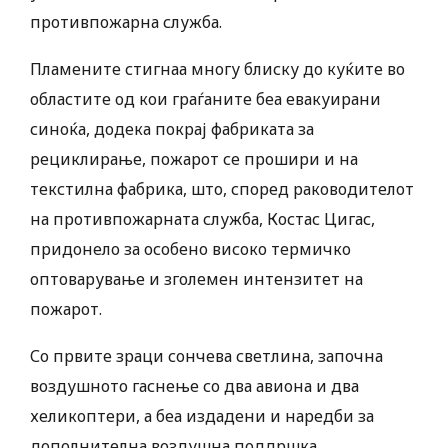
противпожарна служба.
Пламените стигнаа многу блиску до куќите во
областите од кои граѓаните беа евакуирани
синоќа, додека покрај фабриката за
рециклирање, пожарот се прошири и на
текстилна фабрика, што, според раководителот
на противпожарната служба, Костас Цигас,
придонело за особено високо термичко
оптоварување и зголемен интензитет на
пожарот.
Со првите зраци сончева светлина, започна
воздушното гаснење со два авиона и два
хеликоптери, а беа издадени и наредби за
дополнителна воздушна поддршка.