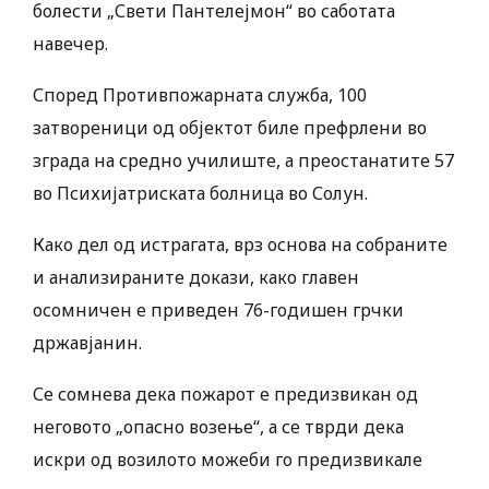
болести „Свети Пантелејмон“ во саботата
навечер.
Според Противпожарната служба, 100
затвореници од објектот биле префрлени во
зграда на средно училиште, а преостанатите 57
во Психијатриската болница во Солун.
Како дел од истрагата, врз основа на собраните
и анализираните докази, како главен
осомничен е приведен 76-годишен грчки
државјанин.
Се сомнева дека пожарот е предизвикан од
неговото „опасно возење“, а се тврди дека
искри од возилото можеби го предизвикале