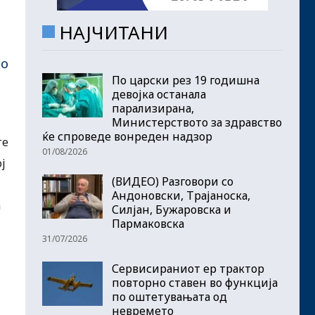
НАЈЧИТАНИ
то
По царски рез 19 годишна
девојка останала
парализирана,
Министерството за здравство
ќе спроведе вонреден надзор
те
01/08/2026
ј
(ВИДЕО) Разговори со
Андоновски, Трајаноска,
а
Силјан, Бужаровска и
Пармаковска
31/07/2026
Сервисираниот ер трактор
повторно ставен во функција
по оштетувањата од
невремето