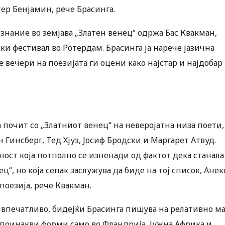
тер Бенјамин, рече Брасинга.
изнание во земјава „Златен венец“ одржа Бас Квакман,
 фестивал во Ротердам. Брасинга ја нарече јазична
 вечери на поезијата ги оцени како најстар и најдобар
а почит со „Златниот венец“ на неверојатна низа поети,
н Гинсберг, Тед Хјуз, Јосиф Бродски и Маргарет Атвуд.
ност која потполно се изненади од фактот дека станала
“, но која сепак заслужува да биде на тој список, Анек
поезија, рече Квакман.
 впечатливо, бидејќи Брасинга пишува на релативно м
ку поинакви форми само во Фландрија, Јужна Африка и