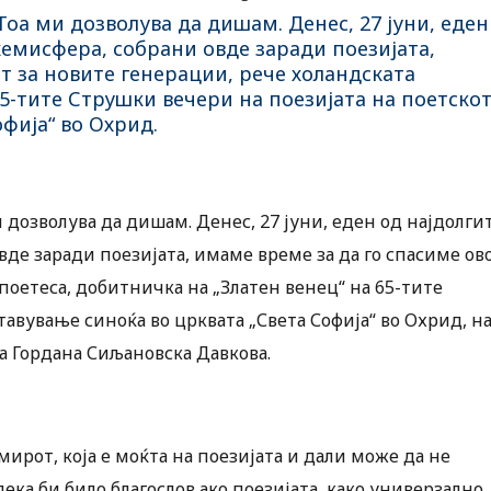
оа ми дозволува да дишам. Денес, 27 јуни, еден
хемисфера, собрани овде заради поезијата,
ет за новите генерации, рече холандската
65-тите Струшки вечери на поезијата на поетско
фија“ во Охрид.
дозволува да дишам. Денес, 27 јуни, еден од најдолги
вде заради поезијата, имаме време за да го спасиме ово
 поетеса, добитничка на „Златен венец“ на 65-тите
авување синоќа во црквата „Света Софија“ во Охрид, н
а Гордана Сиљановска Давкова.
мирот, која е моќта на поезијата и дали може да не
дека би било благослов ако поезијата, како универзално