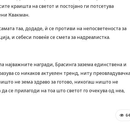
сите краишта на светот и постојано ги потсетува
ени Квакман.
самата таа, додаде, ѝ се противи на непосветеноста за
ција, и себеси повеќе се смета за надреалистка.
оила најважните награди, Брасинга зазема единствена и
разува со никаков актуелен тренд, ниту преовладувачк
ништо не земa здраво за готово, никогаш ништо не
а се прилагоди на тоа што светот го очекува од неа,
6