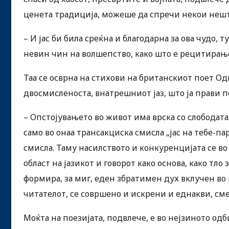
ценета традиција, можеше да спречи некои нешта
– И јас би била среќна и благодарна за ова чудо, 
невин чин на волшепство, како што е рецитирање
Таа се осврна на стихови на британскиот поет Одн
двосмисленоста, внатрешниот јаз, што ја прави п
– Опстојувањето во живот има врска со слободата.
само во онаа трансакциска смисла „јас на тебе-па
смисла. Таму насилството и конкуренцијата се во
област на јазикот и говорот како основа, како тло
формира, за миг, еден збратимен дух вклучен во в
читателот, се совршено и искрени и еднакви, сме
Моќта на поезијата, подвлече, е во нејзиното од