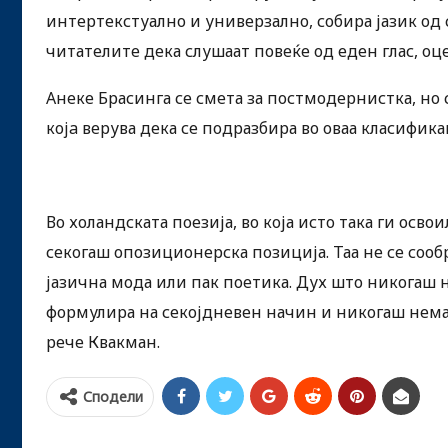
интертекстуално и универзално, собира јазик од 
читателите дека слушаат повеќе од еден глас, оц
Анеке Брасинга се смета за постмодернистка, но 
коja верува дека се подразбира во оваа класифика
Во холандската поезија, во која исто така ги осв
секогаш опозиционерска позиција. Таа не се сооб
јазична мода или пак поетика. Дух што никогаш 
формулира на секојдневен начин и никогаш нема д
рече Квакман.
Сподели