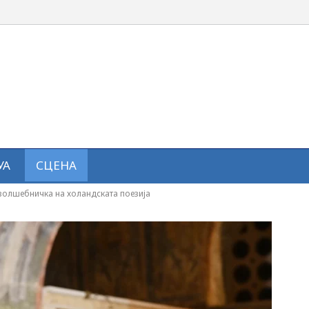
УА
СЦЕНА
 волшебничка на холандската поезија