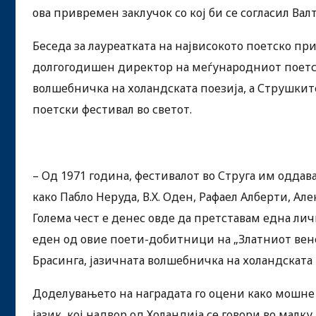
ова привремен заклучок со кој би се согласил Вал
Беседа за лауреатката на највисокото поетско пр
долгогодишен директор на меѓународниот поетски
волшебничка на холандската поезија, а Струшките
поетски фестивал во светот.
– Од 1971 година, фестивалот во Струга им оддав
како Пабло Неруда, В.Х. Оден, Рафаел Алберти, Але
Голема чест е денес овде да претставам една лич
еден од овие поети-добитници на „Златниот венец
Брасинга, јазичната волшебничка на холандската 
Доделувањето на наградата го оцени како мошне
јазик, кој надвор од Холандија се говори во мал