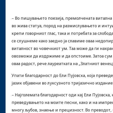
– Во пишувањето поезија, премолчената витална 
во жива статуа, пород на размислувањето и интуи
крепи говорниот глас, така и потребата за слобода
се слушнеме како заедно ја славиме оваа недопир
виталност во човечкиот ум. Таа може да ги нахран
овозможи да издржиме и да опстоиме. Затоа сум п
оваа радост, рече лауреатката на „Златниот венец
Упати благодарност до Ели Пујовска, која превед
јазик објавени во луксузното тријазично издание
– Најголемата благодарност оди кај Ели Пујовска,
преведувањето на моите песни, како и на импрес
многу љубов, знаење и прецизност. Во преводот, 