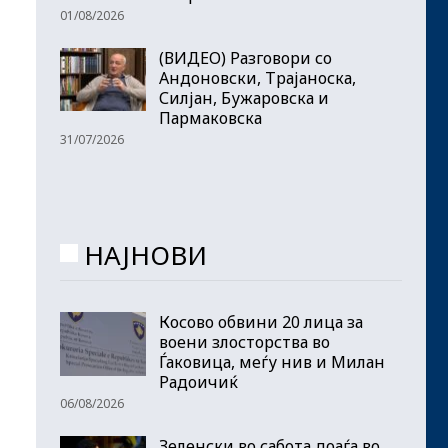
01/08/2026
(ВИДЕО) Разговори со
Андоновски, Трајаноска,
Силјан, Бужаровска и
Пармаковска
31/07/2026
НАЈНОВИ
Косово обвини 20 лица за
воени злосторства во
Ѓаковица, меѓу нив и Милан
Радоичиќ
06/08/2026
Зеленски во сабота доаѓа во