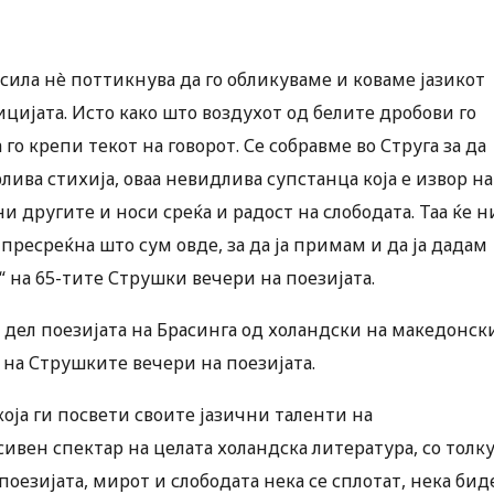
сила нè поттикнува да го обликуваме и коваме јазикот
цијата. Исто како што воздухот од белите дробови го
 го крепи текот на говорот. Се собравме во Струга за да
лива стихија, оваа невидлива супстанца која е извор на
и другите и носи среќа и радост на слободата. Таа ќе н
ресреќна што сум овде, за да ја примам и да ја дадам
“ на 65-тите Струшки вечери на поезијата.
е дел поезијата на Брасинга од холандски на македонск
 на Струшките вечери на поезијата.
 која ги посвети своите јазични таленти на
ивен спектар на целата холандска литература, со толк
поезијата, мирот и слободата нека се сплотат, нека бид