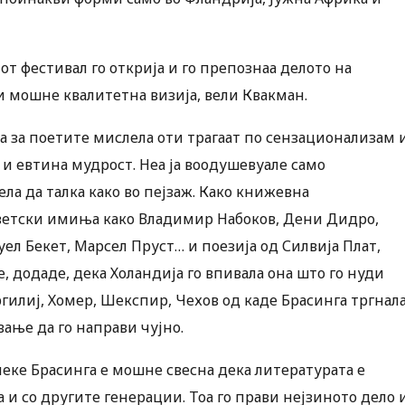
от фестивал го открија и го препознаа делото на
и мошне квалитетна визија, вели Квакман.
, а за поетите мислела оти трагаат по сензационализам 
 и евтина мудрост. Неа ја воодушевуале само
а да талка како во пејзаж. Како книжевна
светски имиња како Владимир Набоков, Дени Дидро,
ел Бекет, Марсел Пруст… и поезија од Силвија Плат,
, додаде, дека Холандија го впивала она што го нуди
гилиј, Хомер, Шекспир, Чехов од каде Брасинга тргнал
вање да го направи чујно.
Анеке Брасинга е мошне свесна дека литературата е
 и со другите генерации. Тоа го прави нејзиното дело 