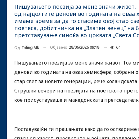
Пишувањето поезија за мене значи живот. Т
од најдолгите денови во годината на оваа 
имаме време за да го спасиме овој стар св
поетеса, добитничка на „Златен венец“ на 
претставување синоќа во црквата „Света Со
Објавено
28/06/2026 09:18
64
Од
Triling Mk
Пишувањето поезија за мене значи живот. Тоа ми 
денови во годината на оваа хемисфера, собрани о
стар свет за новите генерации, рече холандската
Струшки вечери на поезијата на поетското претст
кое присуствуваше и македонската претседателк
Поставувајќи ги прашањата како да го оствариме 
спаси од хаосот, пресвртите и војната, подвлече 