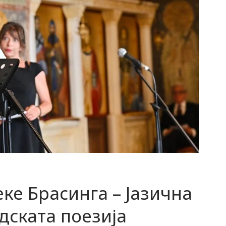
ке Брасинга – Јазична
дската поезија