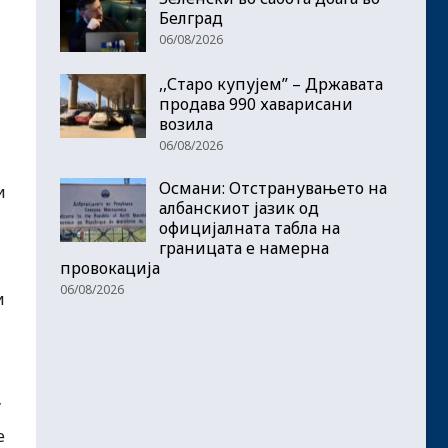
Белград
06/08/2026
,,Старо купујем” – Државата
продава 990 хаварисани
возила
06/08/2026
Османи: Отстранувањето на
и
албанскиот јазик од
официјалната табла на
границата е намерна
провокација
06/08/2026
и
у
е