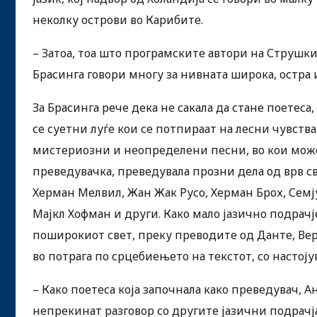
неколку острови во Карибите.
– Затоа, тоа што програмските автори на Струшки
Брасинга говори многу за нивната широка, остра 
За Брасинга рече дека не сакала да стане поетеса
се суетни луѓе кои се потпираат на лесни чувства
мистериозни и неопределени песни, во кои можел
преведувачка, преведувала прозни дела од врв 
Херман Мелвил, Жан Жак Русо, Херман Брох, Семју
Мајкл Хофман и други. Како мало јазично подрачје
поширокиот свет, преку преводите од Данте, Вер
во потрага по срцебиењето на текстот, со настоју
– Како поетеса која започнала како преведувач, 
непрекинат разговор со другите јазични подрачја