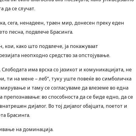
 да се случат.
тука, сега, ненадеен, траен мир, донесен преку еден
то песна, подвлече Брасинга.
, кои, како што подвлече, ја покажуваат
оезијата неопходно средство за опстојување.
 Слободата има врска со јазикот и комуникацијата, не
ри, ти на мене – леб“, туку уште повеќе во симболичка
 мирување и таму се согласуваме да влеземе во една
 за препознавање: во способноста да се биде едно, да се
натрешен дијалог. Во тој дијалог обајцата, поетот и
та Брасинга.
бивање на доминација.