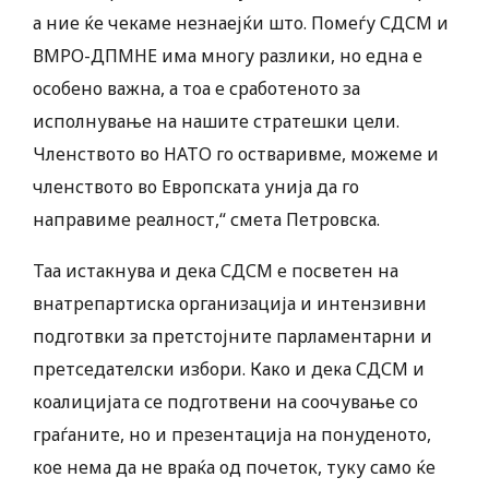
а ние ќе чекаме незнаејќи што. Помеѓу СДСМ и
ВМРО-ДПМНЕ има многу разлики, но една е
особено важна, а тоа е сработеното за
исполнување на нашите стратешки цели.
Членството во НАТО го остваривме, можеме и
членството во Европската унија да го
направиме реалност,“ смета Петровска.
Таа истакнува и дека СДСМ е посветен на
внатрепартиска организација и интензивни
подготвки за претстојните парламентарни и
претседателски избори. Како и дека СДСМ и
коалицијата се подготвени на соочување со
граѓаните, но и презентација на понуденото,
кое нема да не враќа од почеток, туку само ќе