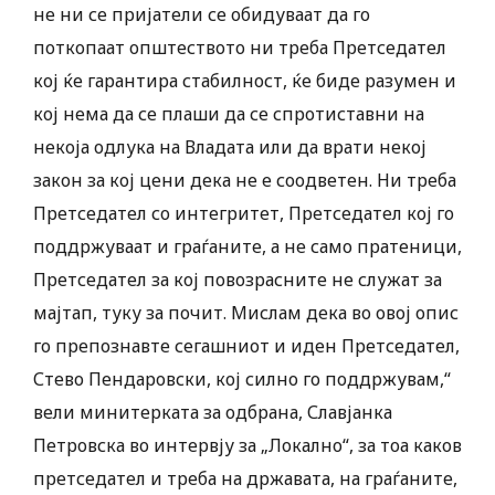
не ни се пријатели се обидуваат да го
поткопаат општеството ни треба Претседател
кој ќе гарантира стабилност, ќе биде разумен и
кој нема да се плаши да се спротиставни на
некоја одлука на Владата или да врати некој
закон за кој цени дека не е соодветен. Ни треба
Претседател со интегритет, Претседател кој го
поддржуваат и граѓаните, а не само пратеници,
Претседател за кој повозрасните не служат за
мајтап, туку за почит. Мислам дека во овој опис
го препознавте сегашниот и иден Претседател,
Стево Пендаровски, кој силно го поддржувам,“
вели минитерката за одбрана, Славјанка
Петровска во интервју за „Локално“, за тоа каков
претседател и треба на државата, на граѓаните,