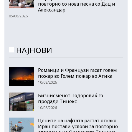
повторно со нова песна со Дац и
Александар
05/08/2026
НАЈНОВИ
Романци и Французи гасат голем
пожар во Голем пожар во Атика
10/08/2026
Бизнисменот Тодоровиќ го
продаде Тинекс
10/08/2026
Цените на нафтата растат откако
Иран постави услови за повторно