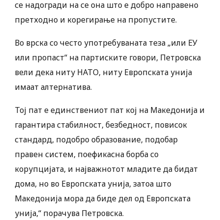
се надогради на се она што е добро направено
претходно и корегирање на пропустите.
Во врска со често употребуваната теза „или ЕУ
или пропаст“ на партиските говори, Петровска
вели дека ниту НАТО, ниту Европската унија
имаат алтернатива.
Тој пат е единствениот пат кој на Македонија и
гарантира стабилност, безбедност, повисок
стандард, подобро образование, подобар
правен систем, поефикасна борба со
корупцијата, и најважнотот младите да бидат
дома, но во Европската унија, затоа што
Македонија мора да биде дел од Европската
унија,“ порачува Петровска.