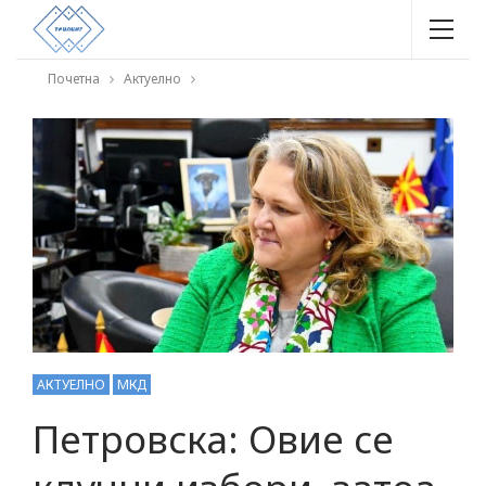
Почетна
Актуелно
АКТУЕЛНО
МКД
Петровска: Овие се