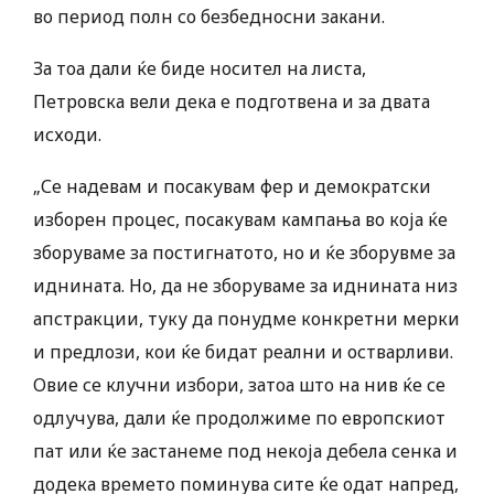
во период полн со безбедносни закани.
За тоа дали ќе биде носител на листа,
Петровска вели дека е подготвена и за двата
исходи.
„Се надевам и посакувам фер и демократски
изборен процес, посакувам кампања во која ќе
зборуваме за постигнатото, но и ќе зборувме за
иднината. Но, да не зборуваме за иднината низ
апстракции, туку да понудме конкретни мерки
и предлози, кои ќе бидат реални и остварливи.
Овие се клучни избори, затоа што на нив ќе се
одлучува, дали ќе продолжиме по европскиот
пат или ќе застанеме под некоја дебела сенка и
додека времето поминува сите ќе одат напред,