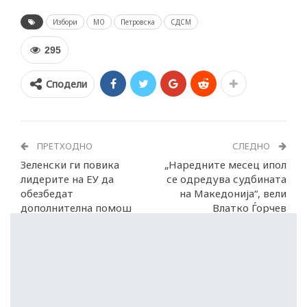
Избори
МО
Петровска
СДСМ
295
Сподели
ПРЕТХОДНО
СЛЕДНО
Зеленски ги повика
„Наредните месец ипол
лидерите на ЕУ да
се одредува судбината
обезбедат
на Македонија“, вели
дополнителна помош
Влатко Ѓорчев
за Украина