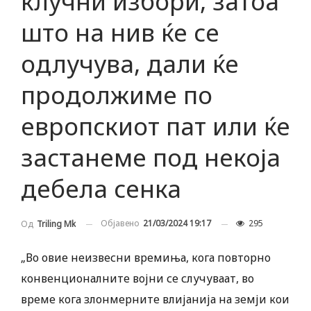
клучни избори, затоа
што на нив ќе се
одлучува, дали ќе
продолжиме по
европскиот пат или ќе
застанеме под некоја
дебела сенка
Објавено
21/03/2024 19:17
295
Од
Triling Mk
„Во овие неизвесни времиња, кога повторно
конвенционалните војни се случуваат, во
време кога злонмерните влијанија на земји кои