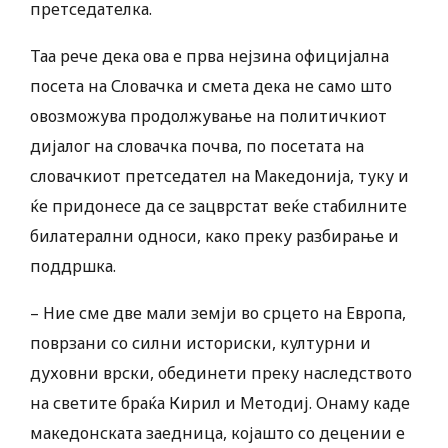
претседателка.
Таа рече дека ова е прва нејзина официјална
посета на Словачка и смета дека не само што
овозможува продолжување на политичкиот
дијалог на словачка почва, по посетата на
словачкиот претседател на Македонија, туку и
ќе придонесе да се зацврстат веќе стабилните
билатерални односи, како преку разбирање и
поддршка. ​
– Ние сме две мали земји во срцето на Европа,
поврзани со силни историски, културни и
духовни врски, обединети преку наследството
на светите браќа Кирил и Методиј. Онаму каде
македонската заедница, којашто со децении е