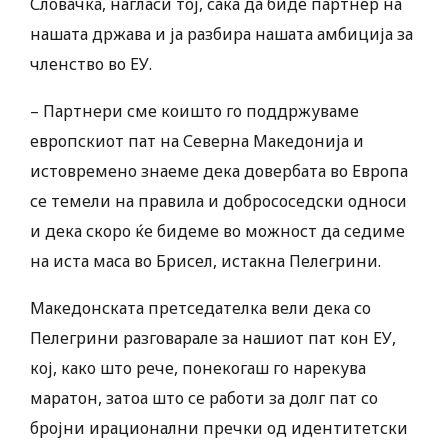
Словачка, нагласи тој, сака да биде партнер на
нашата држава и ја разбира нашата амбиција за
членство во ЕУ.
– Партнери сме коишто го поддржуваме
европскиот пат на Северна Македонија и
истовремено знаеме дека довербата во Европа
се темели на правила и добрососедски односи
и дека скоро ќе бидеме во можност да седиме
на иста маса во Брисел, истакна Пелегрини.
Македонската претседателка вели дека со
Пелегрини разговарале за нашиот пат кон ЕУ,
кој, како што рече, понекогаш го нарекува
маратон, затоа што се работи за долг пат со
бројни ирационални пречки од идентитетски