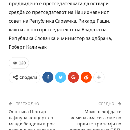
предвидено е претседателката да оствари
средба со претседателот на Националниот
совет на Република Словачка, Рихард Раши,
како и со потпретседателот на Владата на
Република Словачка и министер за одбрана,
Роберт Калињак.
120
Сподели
ПРЕТХОДНО
СЛЕДНО
Општина Центар
Може некој да се
најавува концерт со
исмева ама сега сме во
млади бендови и рок
првите три земји во
класици во недела во
европа по раст на БДП,