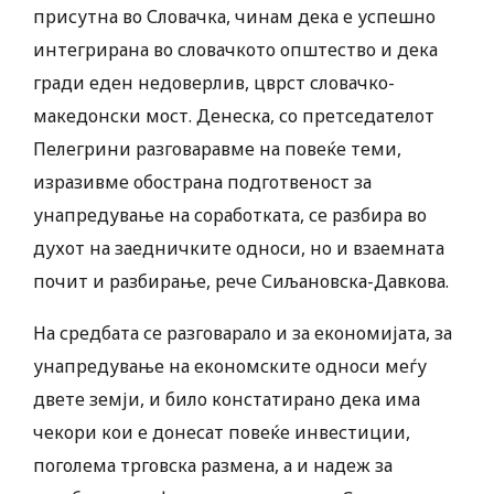
присутна во Словачка, чинам дека е успешно
интегрирана во словачкото општество и дека
гради еден недоверлив, цврст словачко-
македонски мост. ​Денеска, со претседателот
Пелегрини разговаравме на повеќе теми,
изразивме обострана подготвеност за
унапредување на соработката, се разбира во
духот на заедничките односи, но и взаемната
почит и разбирање, рече Сиљановска-Давкова.
На средбата се разговарало и за економијата, за
унапредување на економските односи меѓу
двете земји, и било констатирано дека има
чекори кои е донесат повеќе инвестиции,
поголема трговска размена, а и надеж за