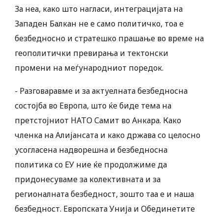
За неа, како што нагласи, интеграцијата на
Западен Балкан не е само политичко, тоа е
безбедносно и стратешко прашање во време на
геополитички превирања и тектонски
промени на меѓународниот поредок.
-​ Разговаравме и за актуелната безбедносна
состојба во Европа, што ќе биде тема на
претстојниот НАТО Самит во Анкара. Како
членка на Алијансата и какo држава со целосно
усогласена надворешна и безбедносна
политика со ЕУ ние ќе продолжиме да
придонесуваме за колективната и за
регионалната безбедност, зошто таа е и наша
безбедност. ​Европската Унија и Обединетите