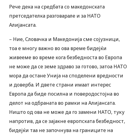
Рече дека на средбата со македонската
претседателка разговарале и за НАТО
Алијансата.
– Ние, Словачка и Македонија сме сојузници,
тоа е многу важно во ова време бидејќи
живееме во време кога безбедноста во Европа
не може да се земе здраво за готово, затоа НАТО
мора да остане Унија на споделени вредности
и доверба. И двете страни имаат интерес
Европа да биде посилна и поверодостојна во
делот на одбраната во рамки на Алијансата.
Ништо од ова не може да го замени НАТО, туку
напротив, да се зајакне европската безбедност,
бидејќи таа не започнува на границите на