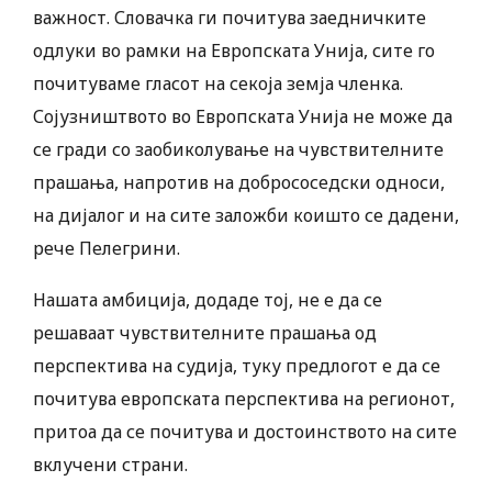
важност. Словачка ги почитува заедничките
одлуки во рамки на Европската Унија, сите го
почитуваме гласот на секоја земја членка.
Сојузништвото во Европската Унија не може да
се гради со заобиколување на чувствителните
прашања, напротив на добрососедски односи,
на дијалог и на сите заложби коишто се дадени,
рече Пелегрини.
Нашата амбиција, додаде тој, не е да се
решаваат чувствителните прашања од
перспектива на судија, туку предлогот е да се
почитува европската перспектива на регионот,
притоа да се почитува и достоинството на сите
вклучени страни.