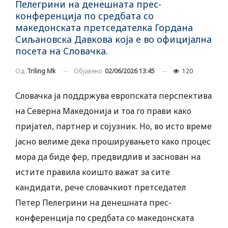
Пелегрини на денешната прес-
конференција по средбата со
македонската претседателка Гордана
Сиљановска Давкова која е во официјална
посета на Словачка.
Објавено
02/06/2026 13:45
120
Од
Triling Mk
Словачка ја поддржува европската перспектива
на Северна Македонија и тоа го прави како
пријател, партнер и сојузник. Но, во исто време
јасно велиме дека проширувањето како процес
мора да биде фер, предвидлив и заснован на
истите правила коишто важат за сите
кандидати, рече словачкиот претседател
Петер Пелегрини на денешната прес-
конференција по средбата со македонската