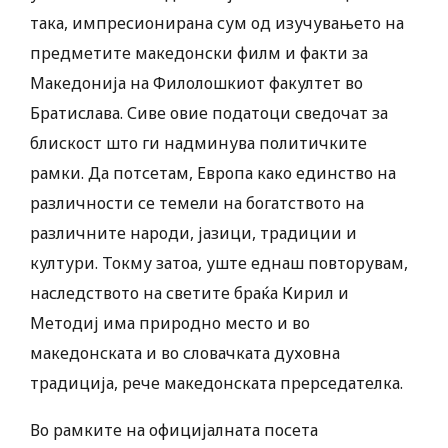
така, импресионирана сум од изучувањето на
предметите македонски филм и факти за
Македонија на Филолошкиот факултет во
Братислава. Сиве овие податоци сведочат за
блискост што ги надминува политичките
рамки. ​Да потсетам, Европа како единство на
различности се темели на богатството на
различните народи, јазици, традиции и
култури. Токму затоа, уште еднаш повторувам,
наследството на светите браќа Кирил и
Методиј има природно место и во
македонската и во словачката духовна
традиција, рече македонската прерседателка.
Во рамките на официјалната посета