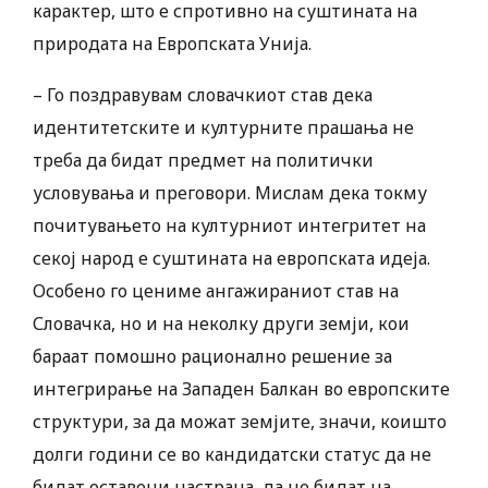
карактер, што е спротивно на суштината на
природата на Европската Унија. ​
– Го поздравувам словачкиот став дека
идентитетските и културните прашања не
треба да бидат предмет на политички
условувања и преговори. Мислам дека токму
почитувањето на културниот интегритет на
секој народ е суштината на европската идеја.
Особено го цениме ангажираниот став на
Словачка, но и на неколку други земји, кои
бараат помошно рационално решение за
интегрирање на Западен Балкан во европските
структури, за да можат земјите, значи, коишто
долги години се во кандидатски статус да не
бидат оставени настрана, да не бидат на