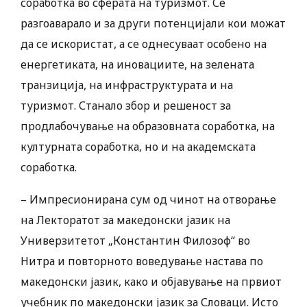
соработка во сферата на туризмот. Се
разгоаварало и за други потенцијали кои можат
да се искористат, а се однесуваат особено на
енергетиката, на иновациите, на зелената
транзиција, на инфраструктурата и на
туризмот. ​Станало збор и решеност за
продлабочување на образовната соработка, на
културната соработка, но и на академската
соработка.
– Импресионирана сум од чинот на отворање
на Лекторатот за македонски јазик на
Универзитетот „Константин Филозоф“ во
Нитра и повторното воведување настава по
македонски јазик, како и објавување на првиот
учебник по македонски јазик за Словаци. Исто