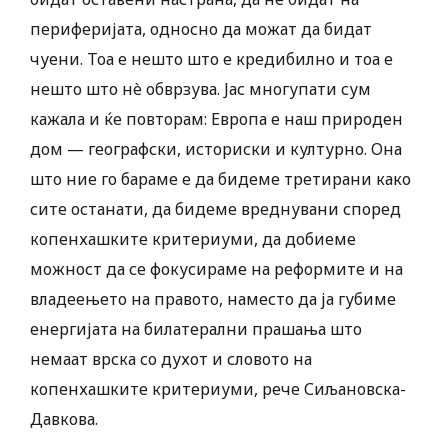
периферијата, односно да можат да бидат
чуени. Тоа е нешто што е кредибилно и тоа е
нешто што нè обврзува. ​Јас многупати сум
кажала и ќе повторам: Европа е наш природен
дом — географски, историски и културно. Она
што ние го бараме е да бидеме третирани како
сите останати, да бидеме вреднувани според
копенхашките критериуми, да добиеме
можност да се фокусираме на реформите и на
владеењето на правото, наместо да ја губиме
енергијата на билатерални прашања што
немаат врска со духот и словото на
копенхашките критериуми, рече Сиљановска-
Давкова.