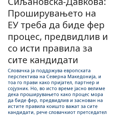
Сиљановска-Давкова:
Проширувањето на
ЕУ треба да биде фер
процес, предвидлив и
со исти правила за
сите кандидати
Словачка ја поддржува европската
перспектива на Северна Македонија, и
тоа го прави како пријател, партнер и
сојузник. Но, во исто време јасно велиме
дека проширувањето како процес мора
да биде фер, предвидлив и заснован на
истите правила коишто важат за сите
кандидати, рече словачкиот претседател