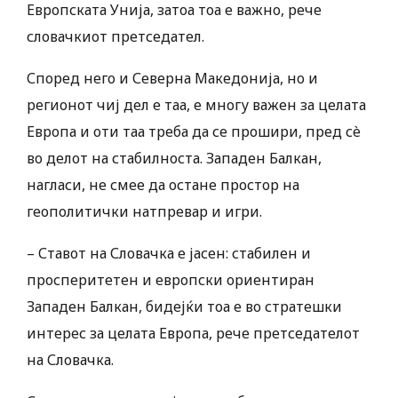
Европската Унија, затоа тоа е важно, рече
словачкиот претседател.
Според него и Северна Македонија, но и
регионот чиј дел е таа, е многу важен за целата
Европа и оти таа треба да се прошири, пред сè
во делот на стабилноста. Западен Балкан,
нагласи, не смее да остане простор на
геополитички натпревар и игри.
– Ставот на Словачка е јасен: стабилен и
просперитетен и европски ориентиран
Западен Балкан, бидејќи тоа е во стратешки
интерес за целата Европа, рече претседателот
на Словачка.