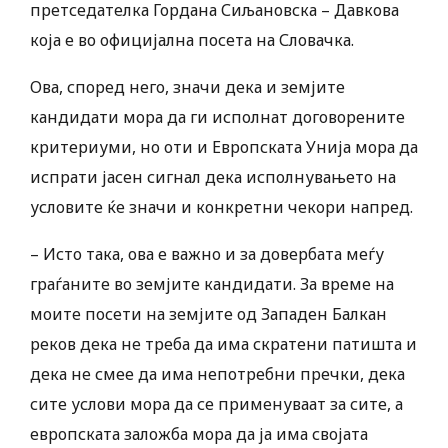
претседателка Гордана Сиљановска – Давкова
која е во официјална посета на Словачка.
Ова, според него, значи дека и земјите
кандидати мора да ги исполнат договорените
критериуми, но оти и Европската Унија мора да
испрати јасен сигнал дека исполнувањето на
условите ќе значи и конкретни чекори напред.
– Исто така, ова е важно и за довербата меѓу
граѓаните во земјите кандидати. За време на
моите посети на земјите од Западен Балкан
реков дека не треба да има скратени патишта и
дека не смее да има непотребни пречки, дека
сите услови мора да се применуваат за сите, а
европската заложба мора да ја има својата