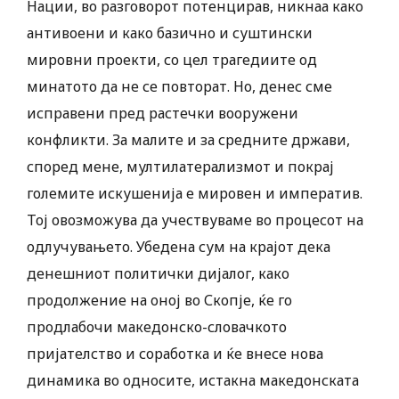
Нации, во разговорот потенцирав, никнаа како
антивоени и како базично и суштински
мировни проекти, со цел трагедиите од
минатото да не се повторат. Но, денес сме
исправени пред растечки вооружени
конфликти. За малите и за средните држави,
според мене, мултилатерализмот и покрај
големите искушенија е мировен и императив.
Тој овозможува да учествуваме во процесот на
одлучувањето. ​Убедена сум на крајот дека
денешниот политички дијалог, како
продолжение на оној во Скопје, ќе го
продлабочи македонско-словачкото
пријателство и соработка и ќе внесе нова
динамика во односите, истакна македонската