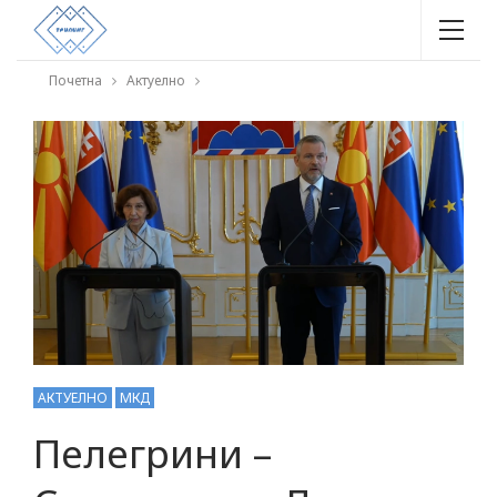
Почетна
Актуелно
АКТУЕЛНО
МКД
Пелегрини –