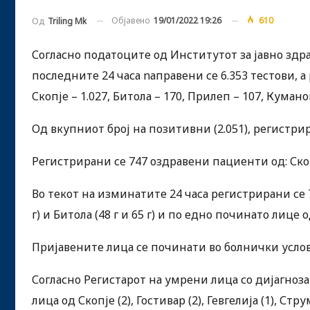
Објавено
19/01/2022 19:26
610
Од
Triling Mk
Согласно податоците од Институтот за јавно здр
последните 24 часа nаправени се 6.353 тестови, а
Скопје – 1.027, Битола – 170, Прилеп – 107, Куман
Од вкупниот број на позитивни (2.051), регистри
Регистрирани сe 747 оздравени пациенти од: Скопј
Во текот на изминатите 24 часа регистрирани се 7
г) и Битола (48 г и 65 г) и по едно починато лице о
Пријавените лица се починати во болнички услов
Согласно Регистарот на умрени лица со дијагноз
лица од Скопје (2), Гостивар (2), Гевгелија (1), Ст