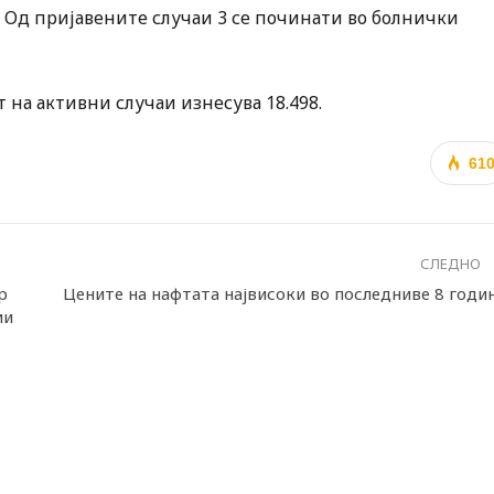
9г. Од пријавените случаи 3 се починати во болнички
т на активни случаи изнесува 18.498.
61
СЛЕДНО
р
Цените на нафтата највисоки во последниве 8 годи
ии