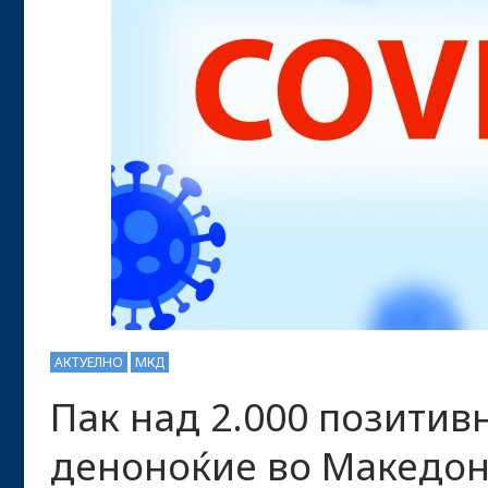
АКТУЕЛНО
МКД
Пак над 2.000 позитив
деноноќие во Македони