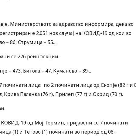
авје, Министерството за здравство информира, дека во
 регистриран е 2.051 нов случај на КОВИД-19 од кои во
ово – 86, Струмица – 55…
рани се 276 реинфекции.
е – 473, Битола – 47, Куманово – 39…
 починати лица: по 2 починати лица од Скопје (82 г и 
д Крива Паланка (76 г), Прилеп (77 г) и Охрид (70 г).
и.
а КОВИД-19 од Мој Термин, пријавени се 7 починати
румица (1) и Тетово (1) починати во период од 08-