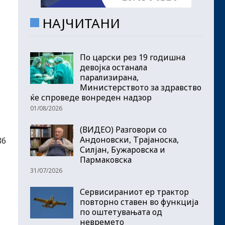
НАЈЧИТАНИ
По царски рез 19 годишна
девојка останала
парализирана,
Министерството за здравство
ќе спроведе вонреден надзор
01/08/2026
(ВИДЕО) Разговори со
Андоновски, Трајаноска,
86
Силјан, Бужаровска и
Пармаковска
31/07/2026
Сервисираниот ер трактор
повторно ставен во функција
по оштетувањата од
невремето