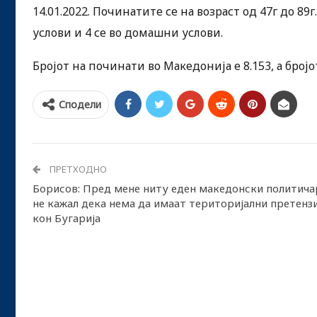
14.01.2022. Починатите се на возраст од 47г до 8
услови и 4 се во домашни услови.
Бројот на починати во Македонија е 8.153, а бројо
Сподели
ПРЕТХОДНО
Борисов: Пред мене ниту еден македонски политича
не кажал дека нема да имаат територијални претенз
кон Бугарија