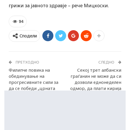
грижи за јавното здравје – рече Мицкоски.
94
Сподели
ПРЕТХОДНО
СЛЕДНО
Филипче повика на
Секој трет албански
обединување на
граѓанин не може да си
прогресивните сили за
дозволи еднонеделен
да се победи „црната
одмор, да плати кирија
коалиција“ на Балканот
или сметки