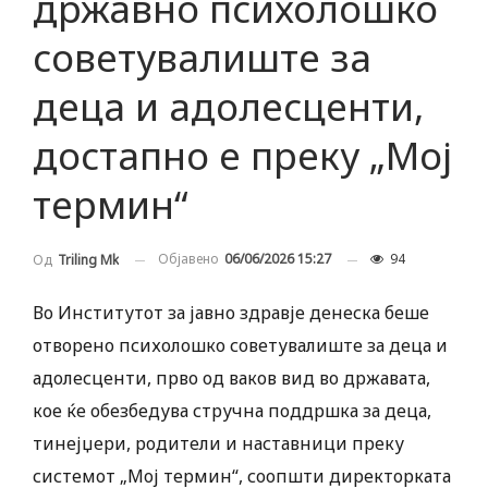
државно психолошко
советувалиште за
деца и адолесценти,
достапно е преку „Мој
термин“
Објавено
06/06/2026 15:27
94
Од
Triling Mk
Во Институтот за јавно здравје денеска беше
отворено психолошко советувалиште за деца и
адолесценти, прво од ваков вид во државата,
кое ќе обезбедува стручна поддршка за деца,
тинејџери, родители и наставници преку
системот „Мој термин“, соопшти директорката