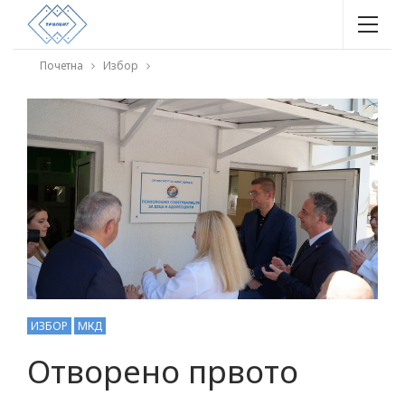
Почетна
Избор
ИЗБОР
МКД
Отворено првото