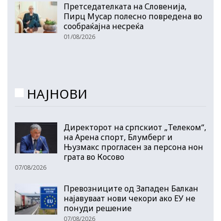
Претседателката на Словенија,
Пирц Мусар полесно повредена во
сообраќајна несреќа
01/08/2026
НАЈНОВИ
Директорот на српскиот „Телеком“,
на Арена спорт, Блумберг и
Њузмакс прогласен за персона нон
грата во Косово
07/08/2026
Превозниците од Западен Балкан
најавуваат нови чекори ако ЕУ не
понуди решение
07/08/2026