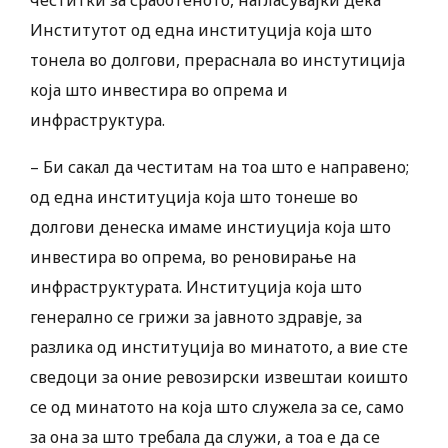
честитки за сработеното, нагласувајќи дека
Институтот од една институција која што
тонела во долгови, прераснала во инстутиција
која што инвестира во опрема и
инфраструктура.
– Би сакал да честитам на тоа што е направено;
од една институција која што тонеше во
долгови денеска имаме инстиуција која што
инвестира во опрема, во реновирање на
инфраструктурата. Институција која што
генерално се грижи за јавното здравје, за
разлика од институција во минатото, а вие сте
сведоци за оние ревозирски извештаи коишто
се од минатото на која што служела за се, само
за она за што требала да служи, а тоа е да се