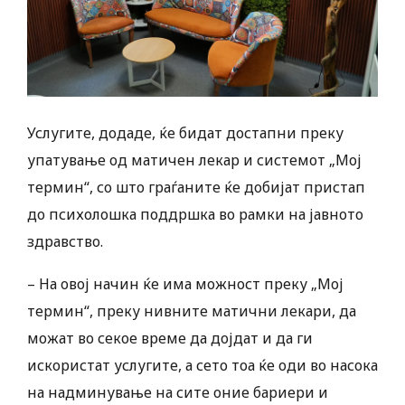
Услугите, додаде, ќе бидат достапни преку
упатување од матичен лекар и системот „Мој
термин“, со што граѓаните ќе добијат пристап
до психолошка поддршка во рамки на јавното
здравство.
– На овој начин ќе има можност преку „Мој
термин“, преку нивните матични лекари, да
можат во секое време да дојдат и да ги
искористат услугите, а сето тоа ќе оди во насока
на надминување на сите оние бариери и