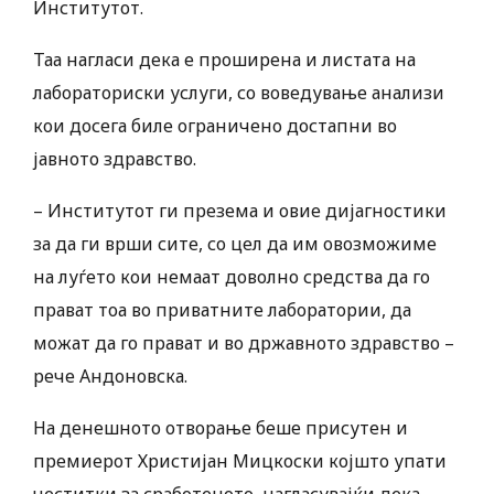
Институтот.
Таа нагласи дека е проширена и листата на
лабораториски услуги, со воведување анализи
кои досега биле ограничено достапни во
јавното здравство.
– Институтот ги презема и овие дијагностики
за да ги врши сите, со цел да им овозможиме
на луѓето кои немаат доволно средства да го
прават тоа во приватните лаборатории, да
можат да го прават и во државното здравство –
рече Андоновска.
На денешното отворање беше присутен и
премиерот Христијан Мицкоски којшто упати