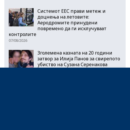
Системот ЕЕС прави метеж и
доцнења на летовите:
Аеродромите принудени
повремено да ги исклучуваат
контролите
07/08/2026
Зголемена казната на 20 години
затвор за Илија Панов за свирепото
убиство на Сузана Серенакова
07/08/2026