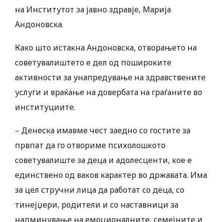
на Институтот за јавно здравје, Марија
Андоновска.
Како што истакна Андоновска, отворањето на
советувалиштето е дел од пошироките
активности за унапредување на здравствените
услуги и враќање на довербата на граѓаните во
институциите.
– Денеска имавме чест заедно со гостите за
првпат да го отвориме психолошкото
советувалиште за деца и адолесценти, кое е
единствено од ваков карактер во државата. Има
за цел стручни лица да работат со деца, со
тинејџери, родители и со наставници за
надминување на емоционалните, семејните и