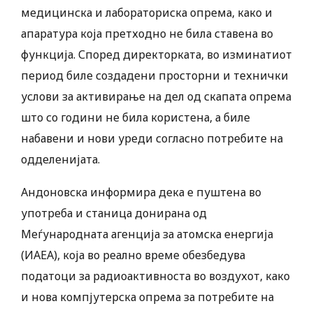
медицинска и лабораториска опрема, како и
апаратура која претходно не била ставена во
функција. Според директорката, во изминатиот
период биле создадени просторни и технички
услови за активирање на дел од скапата опрема
што со години не била користена, а биле
набавени и нови уреди согласно потребите на
одделенијата.
Андоновска информира дека е пуштена во
употреба и станица донирана од
Меѓународната агенција за атомска енергија
(ИАЕА), која во реално време обезбедува
податоци за радиоактивноста во воздухот, како
и нова компјутерска опрема за потребите на