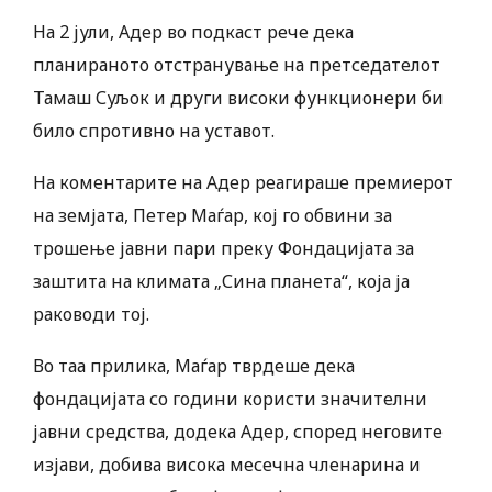
На 2 јули, Адер во подкаст рече дека
планираното отстранување на претседателот
Тамаш Суљок и други високи функционери би
било спротивно на уставот.
На коментарите на Адер реагираше премиерот
на земјата, Петер Маѓар, кој го обвини за
трошење јавни пари преку Фондацијата за
заштита на климата „Сина планета“, која ја
раководи тој.
Во таа прилика, Маѓар тврдеше дека
фондацијата со години користи значителни
јавни средства, додека Адер, според неговите
изјави, добива висока месечна членарина и