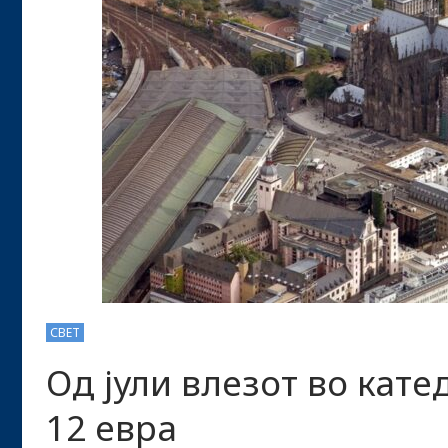
СВЕТ
Од јули влезот во кате
12 евра