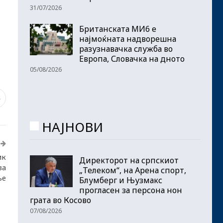
31/07/2026
Британската МИ6 е
најмоќната надворешна
разузнавачка служба во
Европа, Словачка на дното
05/08/2026
8
НАЈНОВИ
ик
Директорот на српскиот
за
„Телеком“, на Арена спорт,
ње
Блумберг и Њузмакс
прогласен за персона нон
грата во Косово
07/08/2026