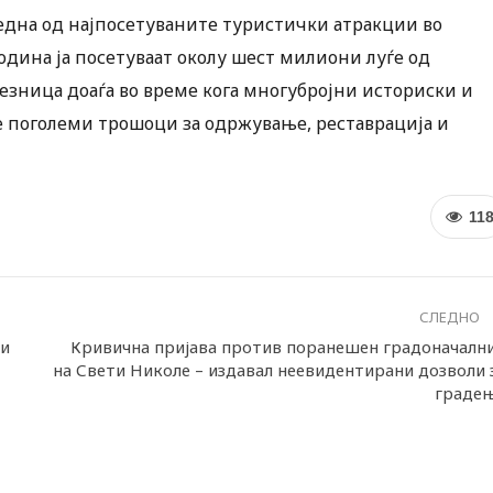
е една од најпосетуваните туристички атракции во
одина ја посетуваат околу шест милиони луѓе од
лезница доаѓа во време кога многубројни историски и
сè поголеми трошоци за одржување, реставрација и
11
СЛЕДНО
ми
Кривична пријава против поранешен градоначалн
на Свети Николе – издавал неевидентирани дозволи 
граде