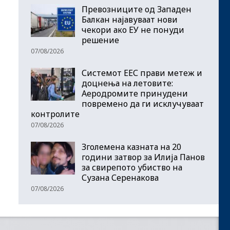
Превозниците од Западен
Балкан најавуваат нови
чекори ако ЕУ не понуди
решение
07/08/2026
Системот ЕЕС прави метеж и
доцнења на летовите:
Аеродромите принудени
повремено да ги исклучуваат
контролите
07/08/2026
Зголемена казната на 20
години затвор за Илија Панов
за свирепото убиство на
Сузана Серенакова
07/08/2026