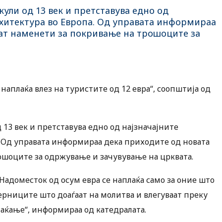
кули од 13 век и претставува едно од
рхитектура во Европа. Од управата информираа
дат наменети за покривање на трошоците за
 наплаќа влез на туристите од 12 евра“, соопштија од
 13 век и претставува едно од најзначајните
. Од управата информираа дека приходите од новата
ошоците за одржување и зачувување на црквата.
 Надоместок од осум евра се наплаќа само за оние што
 Верниците што доаѓаат на молитва и влегуваат преку
лаќање“, информираа од катедралата.