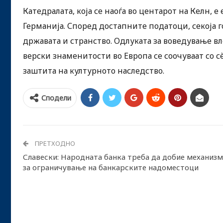
Катедралата, која се наоѓа во центарот на Келн, 
Германија. Според достапните податоци, секоја г
државата и странство. Одлуката за воведување в
верски знаменитости во Европа се соочуваат со 
заштита на културното наследство.
Сподели
ПРЕТХОДНО
Славески: Народната банка треба да добие механиз
за ограничување на банкарските надоместоци