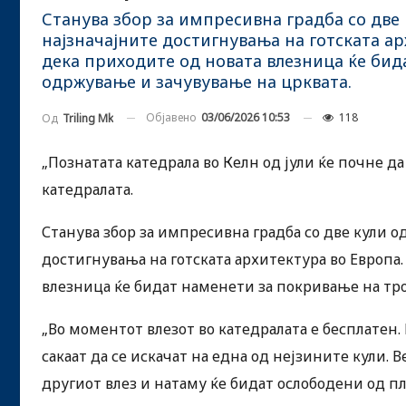
Станува збор за импресивна градба со две 
најзначајните достигнувања на готската а
дека приходите од новата влезница ќе би
одржување и зачувување на црквата.
Објавено
03/06/2026 10:53
118
Од
Triling Mk
„Познатата катедрала во Келн од јули ќе почне да
катедралата.
Станува збор за импресивна градба со две кули од
достигнувања на готската архитектура во Европа
влезница ќе бидат наменети за покривање на тр
„Во моментот влезот во катедралата е бесплатен.
сакаат да се искачат на една од нејзините кули.
другиот влез и натаму ќе бидат ослободени од п