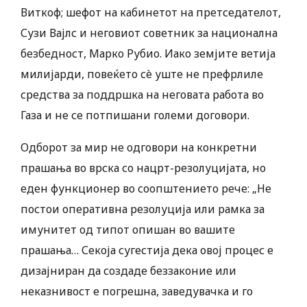
Виткоф; шефот на кабинетот на претседателот,
Сузи Вајлс и неговиот советник за национална
безбедност, Марко Рубио. Иако земјите ветија
милијарди, повеќето сè уште не префрлиле
средства за поддршка на неговата работа во
Газа и не се потпишани големи договори.
Одборот за мир не одговори на конкретни
прашања во врска со нацрт-резолуцијата, но
еден функционер во соопштението рече: „Не
постои оперативна резолуција или рамка за
имунитет од типот опишан во вашите
прашања… Секоја сугестија дека овој процес е
дизајниран да создаде беззаконие или
неказнивост е погрешна, заведувачка и го