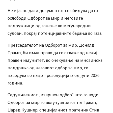
Не е јасно дали документот се обидува да го
ослободи Одборот за мир и неговите
подружници од гонење во меѓународни
судови, покрај потенцијалните барања во Газа.
Претседателот на Одборот за мир, Доналд
Трамп, би имал право да се откаже од нечиј
правен имунитет, во очекување на мнозинска
поддршка од неговиот одбор за мир, се
наведува во нацрт-резолуцијата од јуни 2026
година.
Седумчлениот „извршен одбор“ што го води
Одборот за мир го вклучува зетот на Трамп,
Џаред Кушнер; специјалниот пратеник Стив