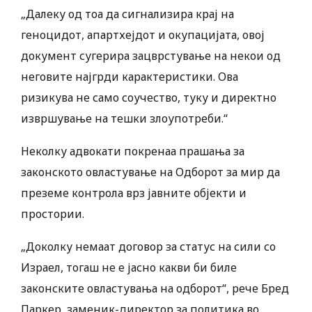
„Далеку од тоа да сигнализира крај на
геноцидот, апартхејдот и окупацијата, овој
документ сугерира зацврстување на некои од
неговите најгрди карактеристики. Ова
ризикува не само соучество, туку и директно
извршување на тешки злоупотреби.“
Неколку адвокати покренаа прашања за
законското овластување на Одборот за мир да
преземе контрола врз јавните објекти и
простории.
„Доколку немаат договор за статус на сили со
Израел, тогаш не е јасно какви би биле
законските овластувања на одборот“, рече Бред
Паркер, заменик-директор за политика во