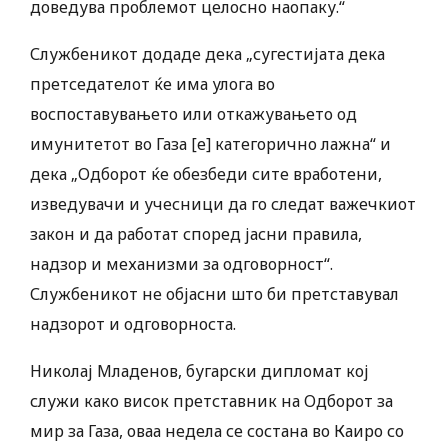
доведува проблемот целосно наопаку.“
Службеникот додаде дека „сугестијата дека
претседателот ќе има улога во
воспоставувањето или откажувањето од
имунитетот во Газа [е] категорично лажна“ и
дека „Одборот ќе обезбеди сите вработени,
изведувачи и учесници да го следат важечкиот
закон и да работат според јасни правила,
надзор и механизми за одговорност“.
Службеникот не објасни што би претставувал
надзорот и одговорноста.
Николај Младенов, бугарски дипломат кој
служи како висок претставник на Одборот за
мир за Газа, оваа недела се состана во Каиро со