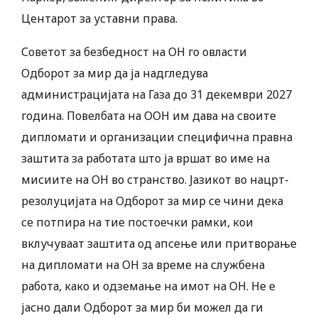
Центарот за уставни права.
Советот за безбедност на ОН го овласти
Одборот за мир да ја надгледува
администрацијата на Газа до 31 декември 2027
година. Повелбата на ООН им дава на своите
дипломати и организации специфична правна
заштита за работата што ја вршат во име на
мисиите на ОН во странство. Јазикот во нацрт-
резолуцијата на Одборот за мир се чини дека
се потпира на тие постоечки рамки, кои
вклучуваат заштита од апсење или притворање
на дипломати на ОН за време на службена
работа, како и одземање на имот на ОН. Не е
јасно дали Одборот за мир би можел да ги