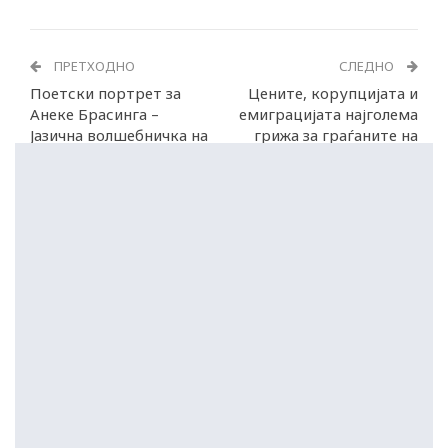
ПРЕТХОДНО
СЛЕДНО
Поетски портрет за
Цените, корупцијата и
Анеке Брасинга –
емиграцијата најголема
Јазична волшебничка на
грижа за граѓаните на
холандската поезија
Македонија