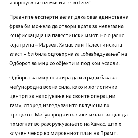
извршување на мисиите во Газа“.
Правните експерти велат дека оваа единствена
фраза би можела да отвори врата за нелегална
конфискација на палестински имот. Не е јасно
која група – Израел, Хамас или Палестинската
власт – би била одговорна за „обезбедување“ на
Одборот за мир со објекти и под кои услови.
Одборот за мир планира да изгради база за
меѓународна воена сила, како и логистички
центри за напојување на своите операции
таму, според изведувачите вклучени во
процесот. Меѓународните сили имаат за цел да
помогнат во разоружувањето на Хамас, што е
клучен чекор во мировниот план на Трамп.