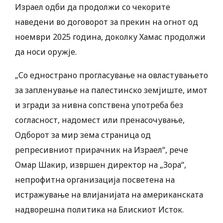
Израел одби да продолжи со чекорите
наведени во договорот за прекин на огнот од
ноември 2025 година, доколку Хамас продолжи
да носи оружје.
„Со еднострано прогласување на овластувањето
за запленување на палестинско земјиште, имот
и згради за нивна сопствена употреба без
согласност, надомест или пренасочување,
Одборот за мир зема страница од
репресивниот прирачник на Израел“, рече
Омар Шакир, извршен директор на „Зора“,
непрофитна организација посветена на
истражување на влијанијата на американската
надворешна политика на Блискиот Исток.