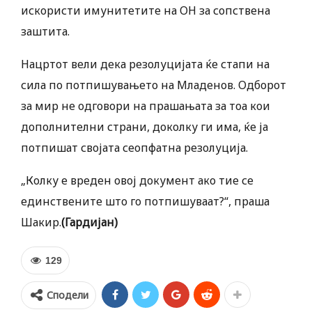
искористи имунитетите на ОН за сопствена
заштита.
Нацртот вели дека резолуцијата ќе стапи на
сила по потпишувањето на Младенов. Одборот
за мир не одговори на прашањата за тоа кои
дополнителни страни, доколку ги има, ќе ја
потпишат својата сеопфатна резолуција.
„Колку е вреден овој документ ако тие се
единствените што го потпишуваат?“, праша
Шакир.
(Гардијан)
129
Сподели