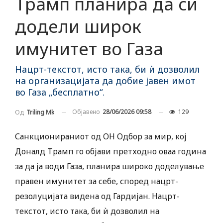
Трамп планира да си
додели широк
имунитет во Газа
Нацрт-текстот, исто така, би ѝ дозволил
на организацијата да добие јавен имот
во Газа „бесплатно“.
Објавено
28/06/2026 09:58
129
Од
Triling Mk
Санкционираниот од ОН Одбор за мир, кој
Доналд Трамп го објави претходно оваа година
за да ја води Газа, планира широко доделување
правен имунитет за себе, според нацрт-
резолуцијата видена од Гардијан. Нацрт-
текстот, исто така, би ѝ дозволил на