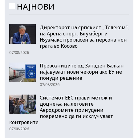
НАЈНОВИ
Директорот на српскиот „Телеком“,
на Арена спорт, Блумберг и
Њузмакс прогласен за персона нон
грата во Косово
07/08/2026
Превозниците од Западен Балкан
најавуваат нови чекори ако ЕУ не
понуди решение
07/08/2026
Системот ЕЕС прави метеж и
доцнења на летовите:
Аеродромите принудени
повремено да ги исклучуваат
контролите
07/08/2026