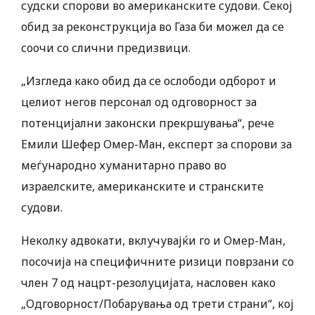
судски спорови во американските судови. Секој
обид за реконструкција во Газа би можел да се
соочи со слични предизвици.
„Изгледа како обид да се ослободи одборот и
целиот негов персонал од одговорност за
потенцијални законски прекршувања“, рече
Емили Шефер Омер-Ман, експерт за спорови за
меѓународно хуманитарно право во
израелските, американските и странските
судови.
Неколку адвокати, вклучувајќи го и Омер-Ман,
посочија на специфичните ризици поврзани со
член 7 од нацрт-резолуцијата, насловен како
„Одговорност/Побарувања од трети страни“, кој