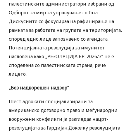
палестинските администратори избрани од
Одборот за мир за управување со Газа.
Дискусиите се фокусираа на рафинирање на
рамката за работата на групата на територијата,
според едно лице запознаено со агендата.
Потенцијалната резолуција за имунитет
насловена како „РЕЗОЛУЦИЈА БР. 2026/3“ не е
споделена со палестинската страна, рече
лицето.
„Без надворешен надзор“
Шест адвокати специјализирани за
американско договорно право и меѓународни
вооружени конфликти ја разгледаа нацрт-
резолуцијата за Гардијан.Доколку резолуцијата