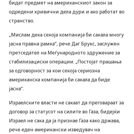
бидат предмет на американскиот закон за
одредени кривични дела дури и ако работат во
странство.
„Мислам дека секоја компанија би сакала многу
јасна правна рамка“, рече Даг Брукс, заслужен
претседател на Меѓународното здружение за
стабилизациски операции. „Постојат прашања
за одговорност за кои секоја сериозна
американска компанија би сакала да биде
јасна“.
Израелските власти не сакаат да преговараат за
договор за статусот на силите во Газа, бидејќи
Израел не сака да ја признае Газа како држава,
рече еден американски изведувач на