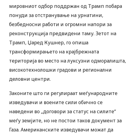
мировниот одбор поддржан од Трамп побара
понуди за отстранување на урнатини,
безбедносни работи и огромни напори за
реконструкција предвидени таму. Зетот на
Трамп, Џаред Кушнер, го опиша
трансформирањето на крајбрежната
територија во место на луксузни одморалишта,
високотехнолошки градови и регионални
деловни центри.
Законите што ги регулираат меѓународните
изведувачи и воените сили обично се
наведени во „договори за статус на силите“
меѓу земјите, но не постои таков документ за
Газа. Американските изведувачи можат да