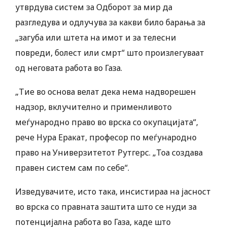
утврдува систем за Одборот за мир да
разгледува и одлучува за какви било барања за
„загуба или штета на имот и за телесни
повреди, болест или смрт“ што произлегуваат
од неговата работа во Газа.
„Тие во основа велат дека нема надворешен
надзор, вклучително и применливото
меѓународно право во врска со окупацијата“,
рече Нура Еракат, професор по меѓународно
право на Универзитетот Рутгерс. „Тоа создава
правен систем сам по себе“.
Изведувачите, исто така, инсистираа на јасност
во врска со правната заштита што се нуди за
потенцијална работа во Газа, каде што