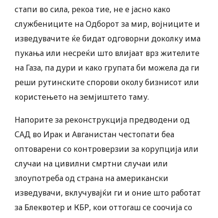
стапи во сила, рекоа тие, не е јасно како
службениците на Одборот за мир, војниците и
изведувачите ќе бидат одговорни доколку има
пукања или несреќи што влијаат врз жителите
на Газа, па дури и како групата би можела да ги
реши рутинските спорови околу бизнисот или
користењето на земјиштето таму.
Напорите за реконструкција предводени од
САД во Ирак и Авганистан честопати беа
оптоварени со контроверзии за корупција или
случаи на цивилни смртни случаи или
злоупотреба од страна на американски
изведувачи, вклучувајќи ги и оние што работат
за Блеквотер и КБР, кои оттогаш се соочија со