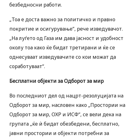
безбедносни работи.
„Тоа е доста важно за политичко и правно
покритие и осигурување“, рече изведувачот.
„На луѓето од Газа им дава јасност и удобност
околу тоа како ќе бидат третирани и ќе се
однесуваат изведувачите со кои можат да
соработуваат“.
Бесплатни објекти за Одборот за мир
Во последниот дел од нацрт-резолуцијата на
Одборот за мир, насловен како „Простории на
Одборот за мир, ОХР и ИСФ“, се вели дека на
групата „ќе ѝ бидат обезбедени, бесплатно,
јавни простории и објекти потребни за