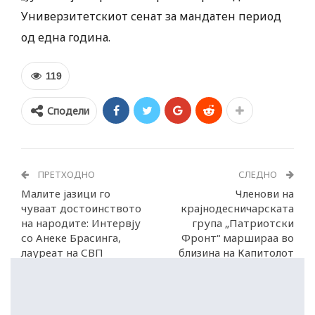
Универзитетскиот сенат за мандатен период
од една година.
119
Сподели
ПРЕТХОДНО
СЛЕДНО
Mалите јазици го
Членови на
чуваат достоинството
крајнодесничарската
на народите: Интервју
група „Патриотски
со Анеке Брасинга,
Фронт“ маршираа во
лауреат на СВП
близина на Капитолот
во Вашингтон