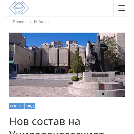
Почетна
Избор
ИЗБОР
МКД
Нов состав на