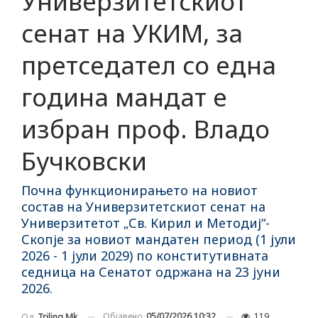
Универзитетскиот
сенат на УКИМ, за
претседател со една
година мандат е
избран проф. Владо
Бучковски
Почна функционирањето на новиот
состав на Универзитетскиот сенат на
Универзитетот „Св. Кирил и Методиј“-
Скопје за новиот мандатен период (1 јули
2026 - 1 јули 2029) по конститутивната
седница на Сенатот одржана на 23 јуни
2026.
Објавено
05/07/2026 10:32
119
Од
Triling Mk