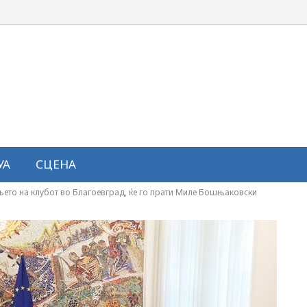
УА
СЦЕНА
њето на клубот во Благоевград, ќе го прати Миле Бошњаковски