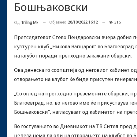
Бошњаковски
Објавено
28/10/2022 16:12
316
Од
Triling Mk
Претседателот Стево Пендаровски вчера добил п
културен клуб „Никола Вапцаров“ во Благоевград 
на клубот поради претходно закажани обврски.
Ова денеска го соопштија од неговиот кабинет од
отворањето на клубот ќе биде присутен генерал
„Со оглед на претходно преземените обврски, пр
Благоевград, но, во негово име ќе присуствува г
Бошњаковски“, нагласуваат од кабинетот на прет
Во гостувањето во Дневникот на ТВ Сител пред д
недела нема да оди на отворањето на клубот во Б