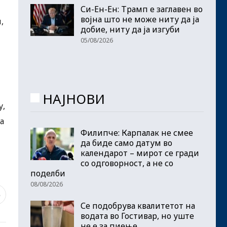
Си-Ен-Ен: Трамп е заглавен во
војна што не може ниту да ја
,
добие, ниту да ја изгуби
05/08/2026
НАЈНОВИ
у,
а
Филипче: Карпалак не смее
да биде само датум во
календарот – мирот се гради
со одговорност, а не со
поделби
08/08/2026
6
Се подобрува квалитетот на
водата во Гостивар, но уште
не е за пиење