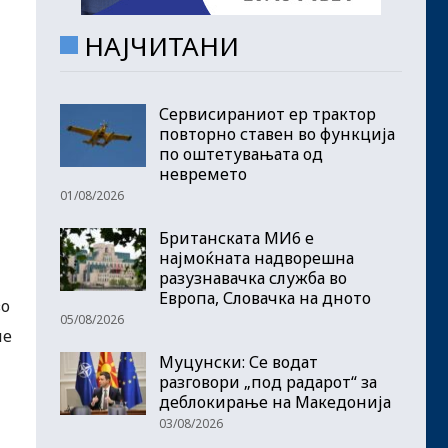
НАЈЧИТАНИ
Сервисираниот ер трактор
повторно ставен во функција
по оштетувањата од
невремето
01/08/2026
Британската МИ6 е
најмоќната надворешна
разузнавачка служба во
Европа, Словачка на дното
во
05/08/2026
ле
Муцунски: Се водат
разговори „под радарот“ за
деблокирање на Македонија
03/08/2026