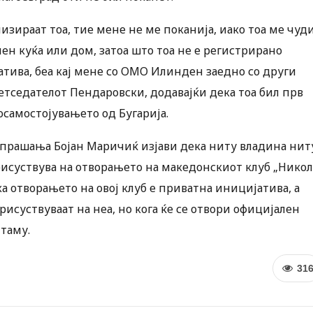
изираат тоа, тие мене не ме поканија, иако тоа ме чуди
омен куќа или дом, затоа што тоа не е регистрирано
тива, беа кај мене со ОМО Илинден заедно со други
етседателот Пендаровски, додавајќи дека тоа бил прв
самостојувањето од Бугарија.
прашања Бојан Маричиќ изјави дека ниту владина нит
рисуствува на отворањето на македонскиот клуб „Никол
ка отворањето на овој клуб е приватна иницијатива, а
исуствуваат на неа, но кога ќе се отвори официјален
 таму.
31