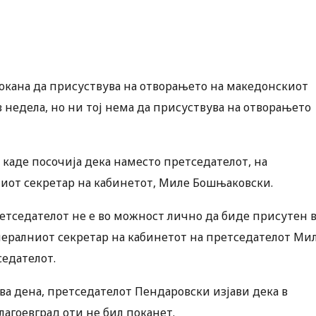
окана да присуствува на отворањето на македонскиот
в недела, но ни тој нема да присуствува на отворањето
 каде посочија дека наместо претседателот, на
ниот секретар на кабинетот, Миле Бошњаковски.
етседателот не е во можност лично да биде присутен 
енералниот секретар на кабинетот на претседателот Ми
седателот.
ва дена, претседателот Пендаровски изјави дека в
лагоевград оти не бил поканет.