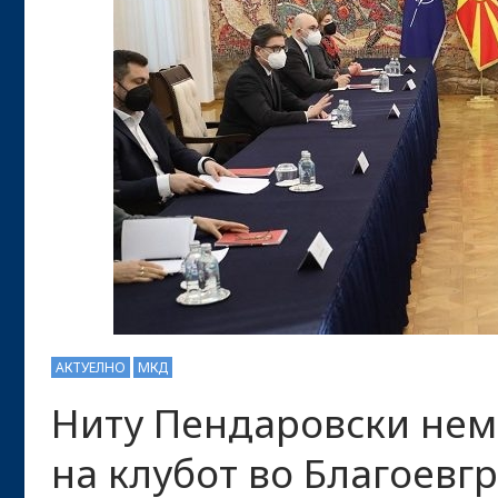
АКТУЕЛНО
МКД
Ниту Пендаровски нем
на клубот во Благоевгр