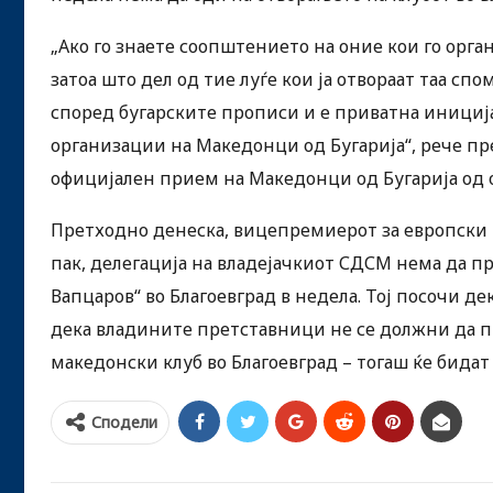
„Ако го знаете соопштението на оние кои го орган
затоа што дел од тие луѓе кои ја отвораат таа сп
според бугарските прописи и е приватна иниција
организации на Македонци од Бугарија“, рече пр
официјален прием на Македонци од Бугарија од о
Претходно денеска, вицепремиерот за европски 
пак, делегација на владејачкиот СДСМ нема да п
Вапцаров“ во Благоевград в недела. Тој посочи де
дека владините претставници не се должни да пр
македонски клуб во Благоевград – тогаш ќе бидат
Сподели