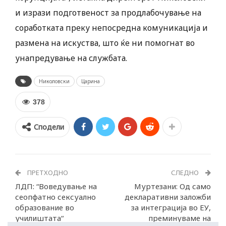
и изрази подготвеност за продлабочување на
соработката преку непосредна комуникација и
размена на искуства, што ќе ни помогнат во
унапредување на службата.
Николовски
Царина
378
Сподели
ПРЕТХОДНО
СЛЕДНО
ЛДП: “Воведување на
Муртезани: Од само
сеопфатно сексуално
декларативни заложби
образование во
за интеграција во ЕУ,
училиштата“
преминуваме на