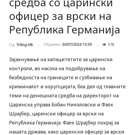
средба со царински
офицер за врски на
Република Германија
Објавено
30/07/2024 13:39
378
Од
Triling Mk
Зајакнување на капацитетите за царински
контроли, во насока на подобрување на
безбедноста на границите и сузбивање на
криминалот и корупцијата, беа дел од главните
теми на денешната средба на директорот на
Царинска управа Бобан Николовски и Фалк
Шрајбер, царински офицер за врски на
Република Германија. Фалк Шрајбер покрај за
нашата држава, како царински офицер за врски