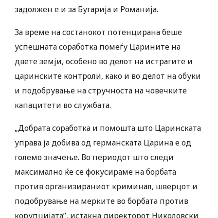
задолжен е и за Бугарија и Романија.
За време на состанокот потенцирана беше
успешната соработка помеѓу Царините на
двете земји, особено во делот на истрагите и
царинските контроли, како и во делот на обуки
и подобрување на стручноста на човечките
капацитети во службата.
„Добрата соработка и помошта што Царинската
управа ја добива од германската Царина е од
големо значење. Во периодот што следи
максимално ќе се фокусираме на борбата
против организираниот криминал, шверцот и
подобрување на мерките во борбата против
корупцијата”, истакна директорот Николовски