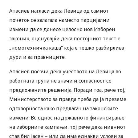
Апасиев нагласи дека Левица од самиот
почеток се залагала наместо парцијални
измени да се донесе целосно нов Изборен
законик, оценувајќи дека постојниот текст е
„номотехничка каша“ која е тешко разбирлива
дури и за правниците.
Апасиев посочи дека учеството на Левица во
работната група не значи и согласност со
предложените решенија. Поради тоа, рече тој,
Министерството за правда треба да ја преземе
одговорноста како предлагач на законските
измени. Во однос на државното финансирање
на изборните кампањи, тој рече дека нивниот
став бил јасен – или да има еднакви услови за