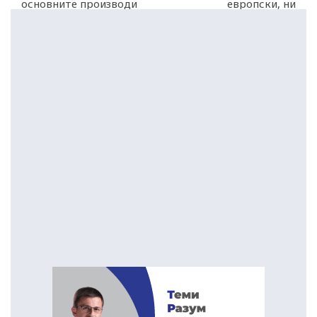
основните производи
европски, ни
врвен приоритет
демократски