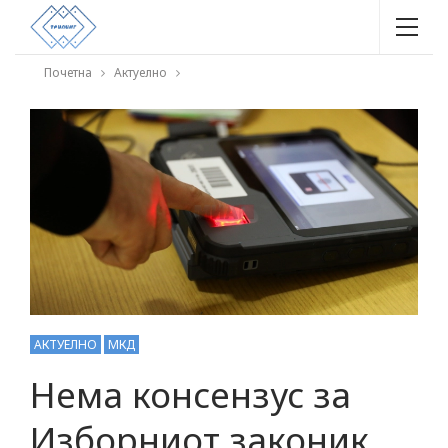
Почетна
Актуелно
АКТУЕЛНО
МКД
Нема консензус за
Изборниот законик,