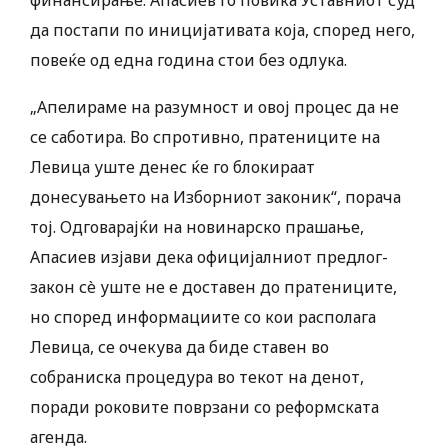
финансирање. Апасиев го повика Уставниот суд
да постапи по иницијативата која, според него,
повеќе од една година стои без одлука.
„Апелираме на разумност и овој процес да не
се саботира. Во спротивно, пратениците на
Левица уште денес ќе го блокираат
донесувањето на Изборниот законик“, порача
тој. Одговарајќи на новинарско прашање,
Апасиев изјави дека официјалниот предлог-
закон сè уште не е доставен до пратениците,
но според информациите со кои располага
Левица, се очекува да биде ставен во
собраниска процедура во текот на денот,
поради роковите поврзани со реформската
агенда.