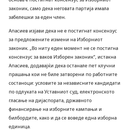
законик, само дека неговата партија имала
забелешки за еден член.
Апасиев изјави дека не е постигнат консензус
за предложените измени на Изборниот
законик. „Во ниту еден момент не се постигна
консензус за ваков Изборен законик“, истакна
Апасиев, додавајќи дека останале пет клучни
прашања кои не биле затворени по работните
состаноци: условите за независните кандидати
по одлуката на Уставниот суд, електронското
гласање на дијаспората, државното
финансирање на изборните кампањи и
билбордите, како и да се воведе една изборна
единица.