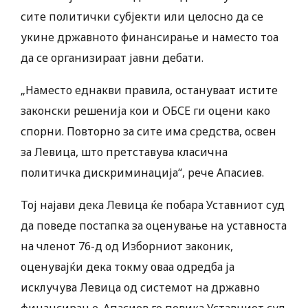
сите политички субјекти или целосно да се
укине државното финансирање и наместо тоа
да се организираат јавни дебати.
„Наместо еднакви правила, остануваат истите
законски решенија кои и ОБСЕ ги оцени како
спорни. Повторно за сите има средства, освен
за Левица, што претставува класична
политичка дискриминација“, рече Апасиев.
Тој најави дека Левица ќе побара Уставниот суд
да поведе постапка за оценување на уставноста
на членот 76-д од Изборниот законик,
оценувајќи дека токму оваа одредба ја
исклучува Левица од системот на државно