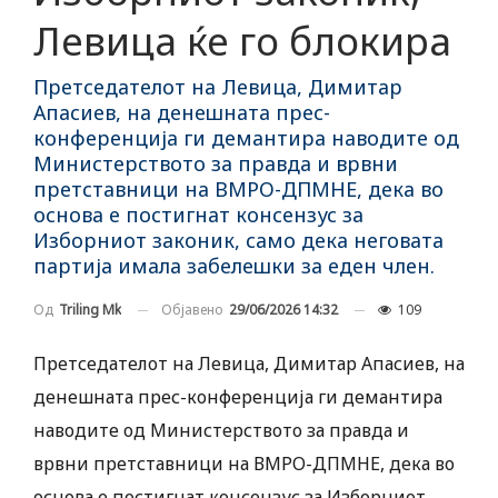
Левица ќе го блокира
Претседателот на Левица, Димитар
Апасиев, на денешната прес-
конференција ги демантира наводите од
Министерството за правда и врвни
претставници на ВМРО-ДПМНЕ, дека во
основа е постигнат консензус за
Изборниот законик, само дека неговата
партија имала забелешки за еден член.
Објавено
29/06/2026 14:32
109
Од
Triling Mk
Претседателот на Левица, Димитар Апасиев, на
денешната прес-конференција ги демантира
наводите од Министерството за правда и
врвни претставници на ВМРО-ДПМНЕ, дека во
основа е постигнат консензус за Изборниот