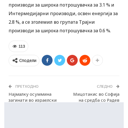
производи за широка потрошувачка за 3.1 % и
Интермедијарни производи, освен енергија за
2.8 %, а се зголемил во групата Трајни
производи за широка потрошувачка за 0.6 %.
113
Сподели
ПРЕТХОДНО
СЛЕДНО
Најмалку осуммина
Мицотакис во Софија
загинати во израелски
на средба со Радев
напади врз Газа