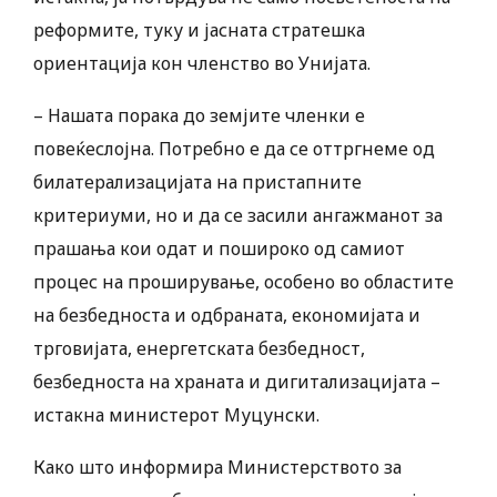
реформите, туку и јасната стратешка
ориентација кон членство во Унијата.
– Нашата порака до земјите членки е
повеќеслојна. Потребно е да се оттргнеме од
билатерализацијата на пристапните
критериуми, но и да се засили ангажманот за
прашања кои одат и пошироко од самиот
процес на проширување, особено во областите
на безбедноста и одбраната, економијата и
трговијата, енергетската безбедност,
безбедноста на храната и дигитализацијата –
истакна министерот Муцунски.
Како што информира Министерството за