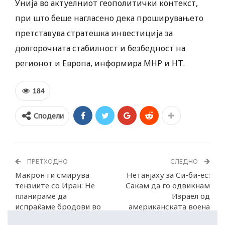
Унија во актуелниот геополитички контекст,
при што беше нагласено дека проширувањето
претставува стратешка инвестиција за
долгорочната стабилност и безбедност на
регионот и Европа, информира МНР и НТ.
184
Сподели
ПРЕТХОДНО
СЛЕДНО
Макрон ги смирува
Нетанјаху за Си-би-ес:
тензиите со Иран: Не
Сакам да го одвикнам
планираме да
Израел од
испраќаме бродови во
американската воена
Ормускиот теснец
помош