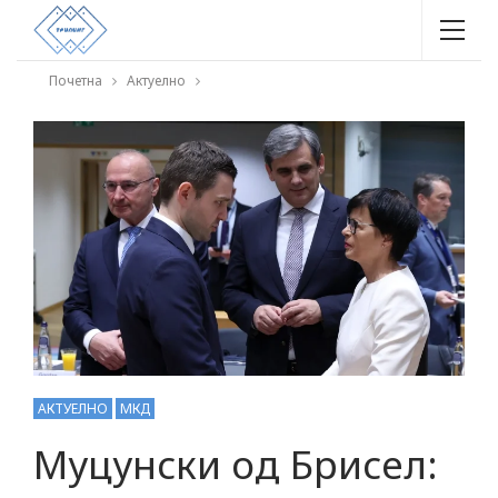
Почетна
Актуелно
АКТУЕЛНО
МКД
Муцунски од Брисел: