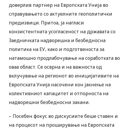
доверлив партнер на Европската Унија во
справувањето со актуелните геополитички
предизвици. Притоа, ја нагласи
конзистентната усогласеност на државата со
Заедничката надворешна и безбедносна
политика на ЕУ, како и подготвеноста за
натамошно продлабочување на соработката во
оваа област. Се осврна и на важноста од
вклучување на регионот во иницијативите на
Европската Унија насочени кон јакнење на
колективниот капацитет и отпорноста на
надворешни безбедносни закани.
– Посебен фокус во дискусиите беше ставен и
на процесот на проширување на Европската