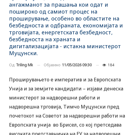
ангажманот за прашања кои одат и
пошироко од самиот процес на
проширување, особено во областите на
безбедноста и одбраната, економијата и
трговијата, енергетската безбедност,
безбедноста на храната и
дигитализацијата - истакна министерот
Муцунски.
Објавено
11/05/2026 09:30
184
Од
Triling Mk
Проширувањето е императив и за Европската
Унија и за земјите кандидати – изјави денеска
министерот за надворешни работи и
надворешна трговија, Тимчо Муцунски пред
почетокот на Советот за надворешни работи на
Европската унија во Брисел, со кој претседава
високата претставничка на ЕУ за надворешни