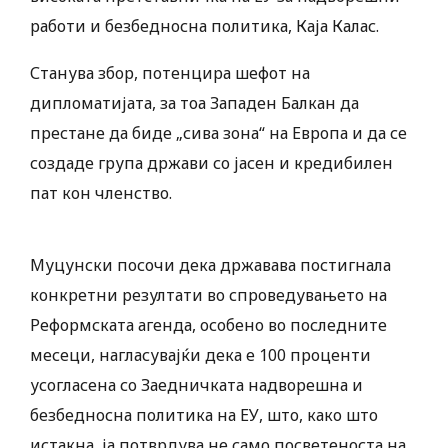
работи и безбедносна политика, Каја Калас.
Станува збор, потенцира шефот на
дипломатијата, за тоа Западен Балкан да
престане да биде „сива зона“ на Европа и да се
создаде група држави со јасен и кредибилен
пат кон членство.
Муцунски посочи дека државава постигнала
конкретни резултати во спроведувањето на
Реформската агенда, особено во последните
месеци, нагласувајќи дека е 100 проценти
усогласена со Заедничката надворешна и
безбедносна политика на ЕУ, што, како што
истакна, ја потврдува не само посветеноста на