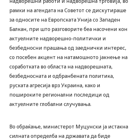
надворешни работи и надворешна трговија, во
рамки на агендата на Советот се дискутираше
за односите на Европската Унија со Западен
Балкан, при што разговорите беа насочени кон
актуелните надворешно-политички и
безбедносни прашања од заеднички интерес,
со посебен акцент на натамошното јакнење на
соработката во областа на надворешната,
безбедносната и одбранбената политика,
руската агресија врз Украина, како и
пошироките регионални последици од
актуелните глобални случувања.
Во обраќање, министерот Муцунски ја истакна
силната определба на државата да биде