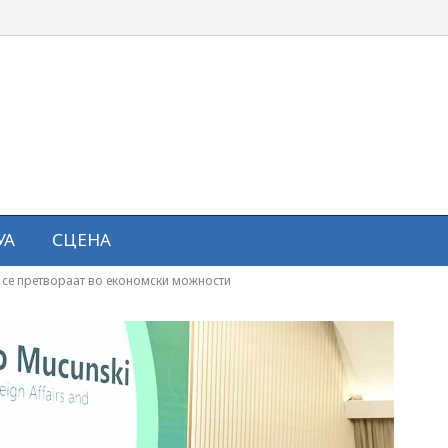
УА
СЦЕНА
 се претвораат во економски можности