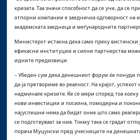
кризата. Таа значи способност да се учи, да се пр
отпорни компании е заедничка одговорност на и
академската заедница и меѓународните партнери
Министерот истакна дека само преку вистински ј
ефикасни институции и силни партнерства може
идните предизвици.
– Убеден сум дека денешниот форум ќе понуди п
да ја претвориме во реалност. На крајот, успехот
надминале кризите. Ќе се мери според тоа колку
нови инвестиции и посилна, помодерна и поконк
најуспешни нема да бидат оние што само реагир
се подготвуваат за нив. Токму така се градат отп
порача Муцунски пред учесниците на денешната