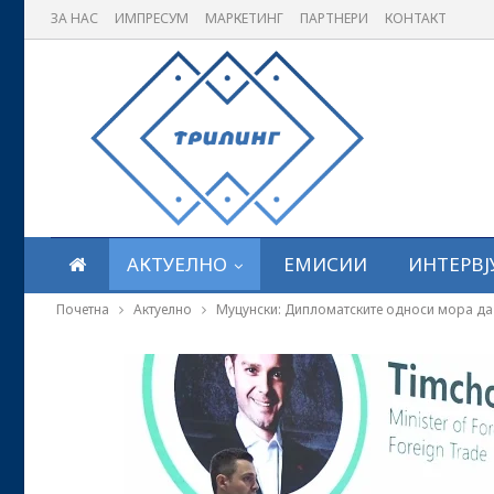
ЗА НАС
ИМПРЕСУМ
МАРКЕТИНГ
ПАРТНЕРИ
КОНТАКТ
АКТУЕЛНО
ЕМИСИИ
ИНТЕРВЈ
Почетна
Актуелно
Муцунски: Дипломатските односи мора да