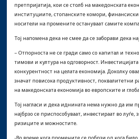
претпријатија, кои се столб на македонската ек
институциите, стопанските комори, финансискио
носители на промените остануваат самите комп
Тој напомена дека не смее да се заборави дека на
– Отпорноста не се гради само со капитал и техно
тимови и култура на одговорност. Инвестицијата
конкурентност на целата економија. Доколку ова
значат повисока продуктивност, поквалитетни р
на македонската економија во европските и глоб
Тој нагласи и дека иднината нема нужно да им п
најбрзо се приспособуваат, инвестираат во луѓе,
ризиците и можностите.
-Во време кога промените се побрзи од кога било