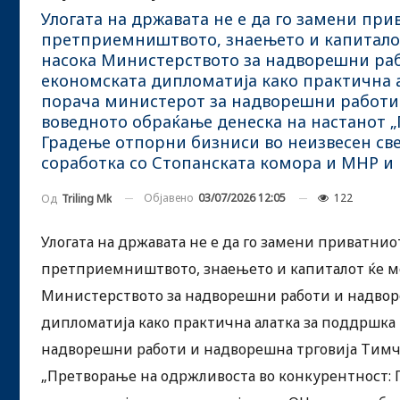
Улогата на државата не е да го замени прив
претприемништвото, знаењето и капиталот 
насока Министерството за надворешни раб
економската дипломатија како практична 
порача министерот за надворешни работи
воведното обраќање денеска на настанот 
Градење отпорни бизниси во неизвесен свет
соработка со Стопанската комора и МНР и 
Објавено
03/07/2026 12:05
122
Од
Triling Mk
Улогата на државата не е да го замени приватниот
претприемништвото, знаењето и капиталот ќе мож
Министерството за надворешни работи и надворе
дипломатија како практична алатка за поддршка
надворешни работи и надворешна трговија Тимч
„Претворање на одржливоста во конкурентност: Г