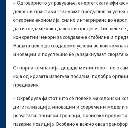
– Одговорното управување, енергетската ефикас
деловни практики стануваат предуслов за успех н
отворена економија, силно интегрирана во евро
да ги гледаме како далечни процеси. Тие веќе се
конкретни чекори за создавање стабилна и предв
Нашата цел е да создадеме услови во кои компан
иновации и поуспешно ќе ја зајакнуваат својата
Отпорна компанија, додаде министерот, не е сам
која од кризата излегува посилна, подобро орга
предизвик.
– Охрабрува фактот што сè повеќе македонски ко
дигитализација, иновации и современи модели 
резултати: пониски трошоци, повисока продукти
пазарна позиција. Особено е важно оваа трансфо