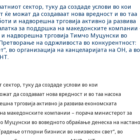
атниот сектор, туку да создаде услови во кои
ќе можат да создаваат нова вредност и во таа
оти и надворешна трговија активно ја развива
алатка за поддршка на македонските компании 
 и надворешна трговија Тимчо Муцунски во
„Претворање на одржливоста во конкурентност:
“, во организација на канцеларијата на ОН, а во
НТ.
 сектор, туку да создаде услови во кои
ат да создаваат нова вредност и во таа насока
шна трговија активно ја развива економската
 на македонските компании – порача министерот за
о Муцунски во воведното обраќање денеска на настан
радење отпорни бизниси во неизвесен свет“, во