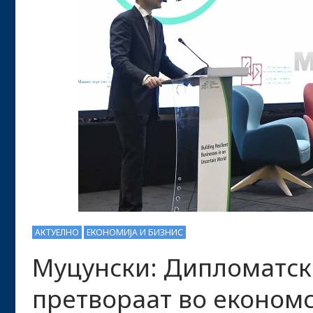
АКТУЕЛНО
ЕКОНОМИЈА И БИЗНИС
Муцунски: Дипломатск
претвораат во економ