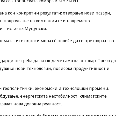
тка со Стопанската комора и МНР и НТ.
ена кон конкретни резултати: отворање нови пазари,
т, поврзување на компаниите и навремено
и – истакна Муцунски.
ломатските односи мора сè повеќе да се претвораат во
дарди не треба да ги гледаме само како товар. Треба да
едување нови технологии, повисока продуктивност и
ни геополитички, економски и технолошки промени,
бдување, енергетската нестабилност, климатските
аваат нова деловна реалност.
Прашањето е дали ќе бидеме подготвени тие промени 