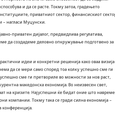
испособува и да се расте. Токму затоа, градењето
нституциите, приватниот сектор, финансискиот секто
 – нагласи Муцунски.
авно-приватен дијалог, предвидлива регулатива,
ме да создадеме деловно опкружување подготвено за
рактични идеи и конкретни решенија како оваа визија
 нема да се мери само според тоа колку успешно сме ги
 успешно сме ги претвориле во можности за нов раст,
урентна македонска економија. Во неизвесен свет,
аат на кризите. Најуспешни ќе бидат оние што навреме
орни компании. Токму така се гради силна економија –
 конференција.