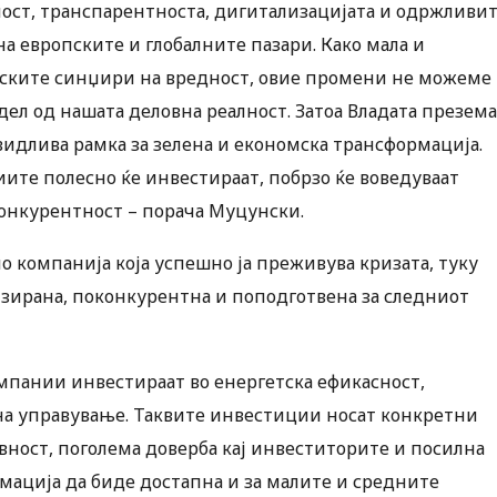
ност, транспарентноста, дигитализацијата и одржливи
а европските и глобалните пазари. Како мала и
пските синџири на вредност, овие промени не можеме
 дел од нашата деловна реалност. Затоа Владата презема
идлива рамка за зелена и економска трансформација.
иите полесно ќе инвестираат, побрзо ќе воведуваат
 конкурентност – порача Муцунски.
о компанија која успешно ја преживува кризата, туку
низирана, поконкурентна и поподготвена за следниот
мпании инвестираат во енергетска ефикасност,
на управување. Таквите инвестиции носат конкретни
вност, поголема доверба кај инвеститорите и посилна
рмација да биде достапна и за малите и средните