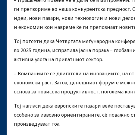
ги претвориме во наша конкурентска предност. Се
идеи, нови пазари, нови технологии и нови дел
и економии кои навреме ќе ги препознаат новите
Тој потсети дека Четвртата меѓународна конфере
во 2025 година, испратила јасна порака – глобалн
активна улога на приватниот сектор.
– Компаниите се двигатели на иновациите, на о
економски раст. Затоа, денешниот форум е можно
основа за повисока продуктивност, поголема кон
Тој нагласи дека европските пазари веќе поставу
особено за извозно ориентираните, сè поважно ст
произведуваат тоа.