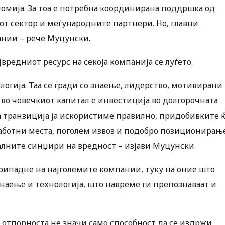
ономија. За тоа е потребна координирана поддршка од
т сектор и меѓународните партнери. Но, главни
ании – рече Муцунски.
јвредниот ресурс на секоја компанија се луѓето.
логија. Таа се гради со знаење, лидерство, мотивирани
 во човечкиот капитал е инвестиција во долгорочната
а транзиција ја искористиме правилно, придобивките 
аботни места, поголем извоз и подобро позиционирањ
алните синџири на вредност – изјави Муцунски.
рипадне на најголемите компании, туку на оние што
 знаење и технологија, што навреме ги препознаваат и
, отпорноста не значи само способност да се издржи