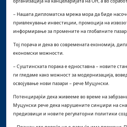
организација на канцеларијата на ОН, а во сорабо
– Нашата дипломатска мрежа мора да биде насоч
привлекување инвестиции, промоција на извозо
информирање за промените на глобалните пазар
Тој порача и дека во современата економија, дип
економски можности.
– Суштинската порака е едноставна – новите стан
ги гледаме како можност за модернизација, вов
освојување нови пазари – рече Муцунски.
Потенцирајќи дека живееме во време на забрза
Муцунски рече дека нарушените синџири на сна
предизвици и новите регулаторни политики созд
– Прашањето повеќе не е дали ќе има промени. 