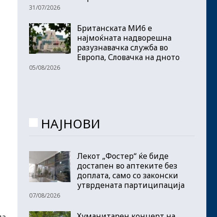
31/07/2026
Британската МИ6 е
најмоќната надворешна
разузнавачка служба во
Европа, Словачка на дното
05/08/2026
НАЈНОВИ
Лекот „Фостер“ ќе биде
достапен во аптеките без
доплата, само со законски
утврдената партиципација
07/08/2026
Хуманитарен концерт на
да