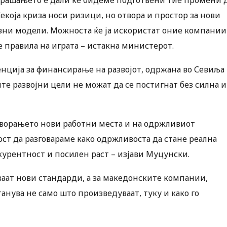
која криза носи ризици, но отвора и простор за нови
овни модели. Можноста ќе ја искористат оние компании
 правила на играта – истакна министерот.
нција за финансирање на развојот, одржана во Севиља
ите развојни цели не можат да се постигнат без силна и
творањето нови работни места и на одржливиот
ст да разговараме како одржливоста да стане реална
курентност и посилен раст – изјави Муцунски.
ваат нови стандарди, а за македонските компании,
анува не само што произведуваат, туку и како го