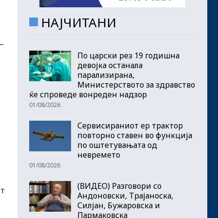
НАЈЧИТАНИ
–
По царски рез 19 годишна
девојка останала
парализирана,
Министерството за здравство
ќе спроведе вонреден надзор
01/08/2026
Сервисираниот ер трактор
повторно ставен во функција
по оштетувањата од
невремето
01/08/2026
(ВИДЕО) Разговори со
от
Андоновски, Трајаноска,
Силјан, Бужаровска и
Пармаковска