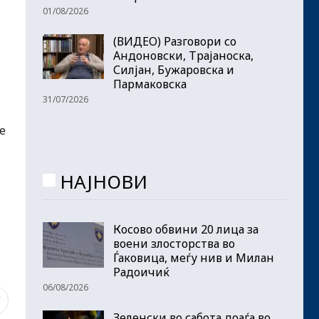
01/08/2026
(ВИДЕО) Разговори со
Андоновски, Трајаноска,
Силјан, Бужаровска и
Пармаковска
31/07/2026
е
НАЈНОВИ
Косово обвини 20 лица за
воени злосторства во
Ѓаковица, меѓу нив и Милан
Радоичиќ
06/08/2026
7
Зеленски во сабота доаѓа во