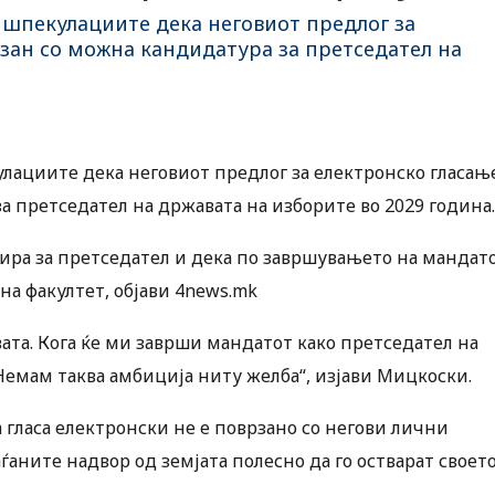
шпекулациите дека неговиот предлог за
рзан со можна кандидатура за претседател на
ациите дека неговиот предлог за електронско гласањ
а претседател на државата на изборите во 2029 година.
ира за претседател и дека по завршувањето на мандат
на факултет, објави 4news.mk
ата. Кога ќе ми заврши мандатот како претседател на
 Немам таква амбиција ниту желба“, изјави Мицкоски.
 гласа електронски не е поврзано со негови лични
аните надвор од земјата полесно да го остварат своет