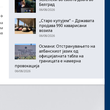
Белград
06/08/2026
,,Старо купујем” – Државата
за
продава 990 хаварисани
ам
возила
ав
06/08/2026
Османи: Отстранувањето на
албанскиот јазик од
официјалната табла на
границата е намерна
провокација
06/08/2026