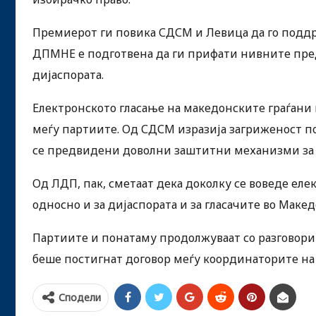
Премиерот ги повика СДСМ и Левица да го поддр
ДПМНЕ е подготвена да ги прифати нивните пред
дијаспората.
Електронското гласање на македонските граѓани в
меѓу партиите. Од СДСМ изразија загриженост п
се предвидени доволни заштитни механизми за 
Од ЛДП, пак, сметаат дека доколку се воведе елек
односно и за дијаспората и за гласачите во Макед
Партиите и понатаму продолжуваат со разговорит
беше постигнат договор меѓу координаторите на
Сподели