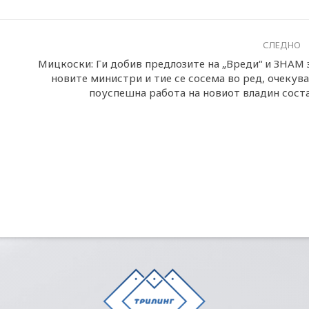
СЛЕДНО
Мицкоски: Ги добив предлозите на „Вреди“ и ЗНАМ 
новите министри и тие се сосема во ред, очекув
поуспешна работа на новиот владин сост