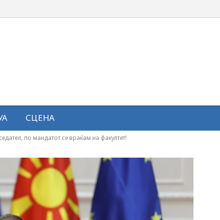
УА
СЦЕНА
едател, по мандатот се враќам на факултет!