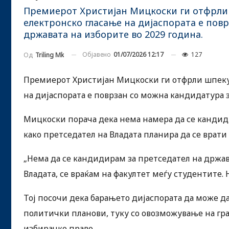
Премиерот Христијан Мицкоски ги отфрли 
електронско гласање на дијаспората е пов
државата на изборите во 2029 година.
Објавено
01/07/2026 12:17
127
Од
Triling Mk
Премиерот Христијан Мицкоски ги отфрли шпекул
на дијаспората е поврзан со можна кандидатура з
Мицкоски порача дека нема намера да се кандид
како претседател на Владата планира да се врати 
„Нема да се кандидирам за претседател на држав
Владата, се враќам на факултет меѓу студентите.
Тој посочи дека барањето дијаспората да може да
политички планови, туку со овозможување на граѓ
избирачко право.