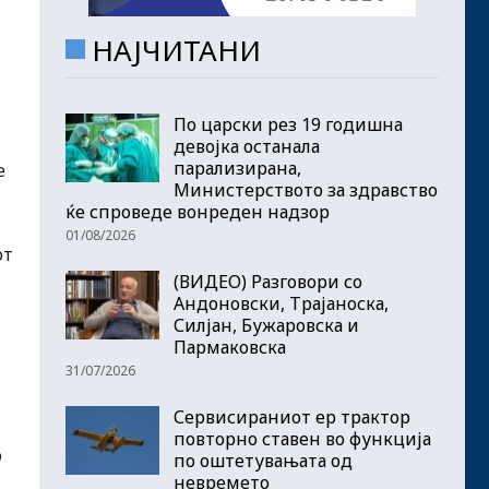
НАЈЧИТАНИ
По царски рез 19 годишна
девојка останала
парализирана,
е
Министерството за здравство
ќе спроведе вонреден надзор
01/08/2026
от
(ВИДЕО) Разговори со
Андоновски, Трајаноска,
Силјан, Бужаровска и
Пармаковска
31/07/2026
Сервисираниот ер трактор
повторно ставен во функција
о
по оштетувањата од
невремето