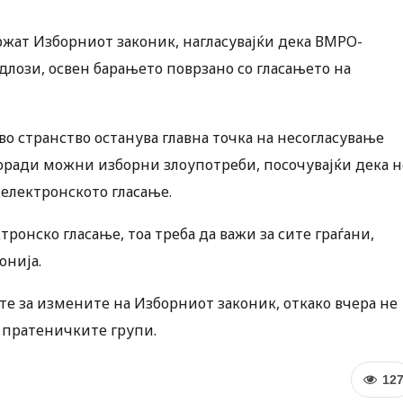
жат Изборниот законик, нагласувајќи дека ВМРО-
лози, освен барањето поврзано со гласањето на
о странство останува главна точка на несогласување
оради можни изборни злоупотреби, посочувајќи дека н
електронското гласање.
тронско гласање, тоа треба да важи за сите граѓани,
онија.
е за измените на Изборниот законик, откако вчера не
 пратеничките групи.
12