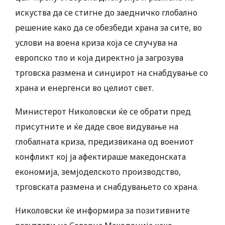
искуства да се стигне до заедничко глобално
решение како да се обезбеди храна за сите, во
услови на воена криза која се случува на
европско тло и која директно ја загрозува
трговска размена и синџирот на снабдување со
храна и енергенси во целиот свет.
Министерот Николовски ќе се обрати пред
присутните и ќе даде свое видување на
глобалната криза, предизвикана од воениот
конфликт кој ја афектираше македонската
економија, земјоделското производство,
трговската размена и снабдувањето со храна.
Николовски ќе информира за позитивните