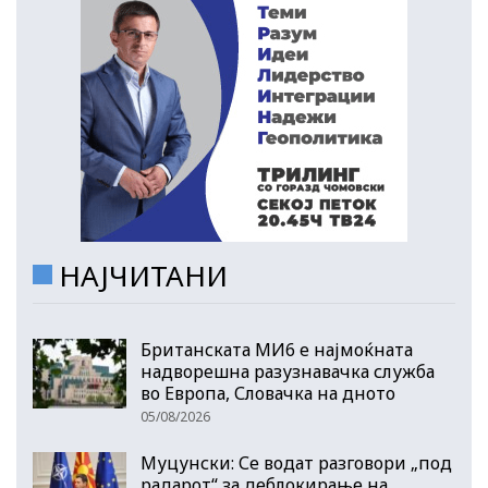
НАЈЧИТАНИ
Британската МИ6 е најмоќната
надворешна разузнавачка служба
во Европа, Словачка на дното
05/08/2026
Муцунски: Се водат разговори „под
радарот“ за деблокирање на