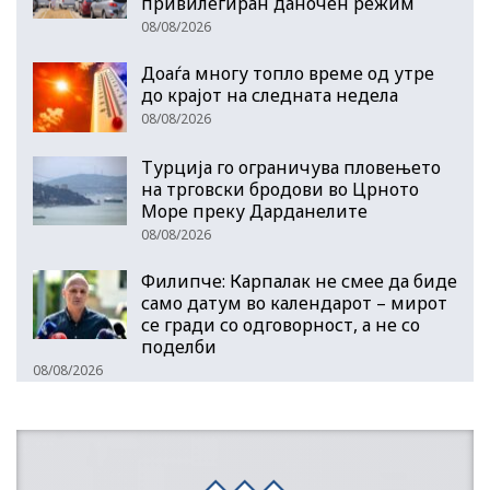
привилегиран даночен режим
08/08/2026
Доаѓа многу топло време од утре
до крајот на следната недела
08/08/2026
Турција го ограничува пловењето
на трговски бродови во Црното
Море преку Дарданелите
08/08/2026
Филипче: Карпалак не смее да биде
само датум во календарот – мирот
се гради со одговорност, а не со
поделби
08/08/2026