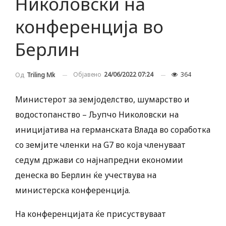
Николовски на
конференција во
Берлин
Објавено
24/06/2022 07:24
364
Од
Triling Mk
Министерот за земјоделство, шумарство и
водостопанство – Љупчо Николовски на
иницијатива на германската Влада во соработка
со земјите членки на G7 во која членуваат
седум држави со најнапредни економии
денеска во Берлин ќе учествува на
министерска конференција.
На конференцијата ќе присуствуваат