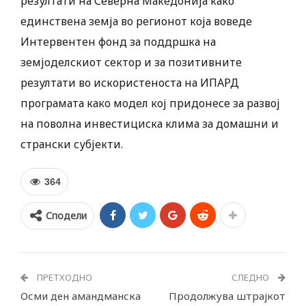
резултати на Северна Македонија како
единствена земја во регионот која воведе
Интервентен фонд за поддршка на
земјоделскиот сектор и за позитивните
резултати во искористеноста на ИПАРД
програмата како модел кој придонесе за развој
на поволна инвестициска клима за домашни и
странски субјекти.
364
Сподели
ПРЕТХОДНО
СЛЕДНО
Осми ден амандманска
Продолжува штрајкот