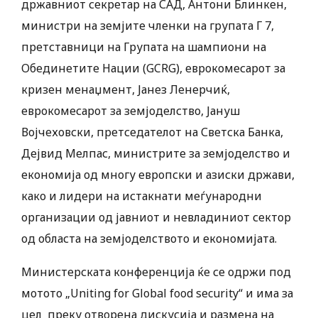
државниот секретар на САД, Антони Блинкен,
министри на земјите членки на групата Г 7,
претставници на Групата на шампиони на
Обединетите Нации (GCRG), еврокомесарот за
кризен менаџмент, Јанез Ленерчиќ,
еврокомесарот за земјоделство, Јануш
Војчеховски, претседателот на Светска Банка,
Дејвид Мелпас, министрите за земјоделство и
економија од многу европски и азиски држави,
како и лидери на истакнати меѓународни
организации од јавниот и невладиниот сектор
од областа на земјоделството и економијата.
Министерската конференција ќе се одржи под
мотото „Uniting for Global food security“ и има за
цел преку отвoрена дискусија и размена на