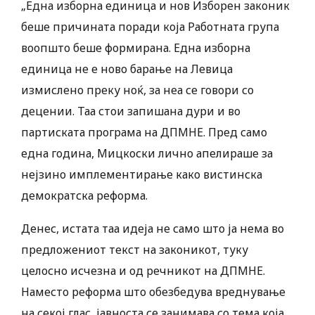
„Една изборна единица и нов Изборен законик
беше причината поради која Работната група
воопшто беше формирана. Една изборна
единица не е ново барање на Левица
измислено преку ноќ, за неа се говори со
децении. Таа стои запишана дури и во
партиската програма на ДПМНЕ. Пред само
една година, Мицкоски лично апелираше за
нејзино имплементирање како вистинска
демократска реформа.
Денес, истата таа идеја не само што ја нема во
предложениот текст на законикот, туку
целосно исчезна и од речникот на ДПМНЕ.
Наместо реформа што обезбедува вреднување
на секој глас, јавноста се занимава со тема која