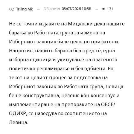
Објавено
05/07/2026 10:58
131
Од
Triling Mk
Не се точни изјавите на Мицкоски дека нашите
барања во Работната група за измена на
Изборниот законик биле целосно прифатени.
Напротив, нашите барања беа пред сѐ, една
изборна единица и укинување на платеното
политичко рекламирање и беа одбиени. Во
текот на целиот процес за подготовка на
Изборниот законик во Работната група, Левица
беше конструктивна, целеше кон консензус и
имплементирање на препораките на ОБСЕ/
ОДИХР, се наведува во соопштението на
Левица.