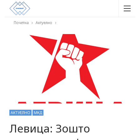
Почетна
Актуелно
АКТУЕЛНО
МКД
Левица: Зошто