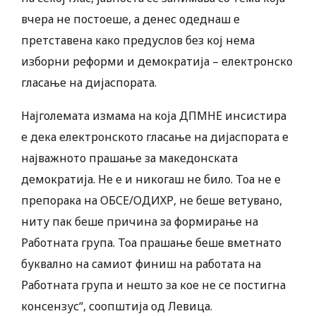
вчера не постоеше, а денес одеднаш е
претставена како предуслов без кој нема
изборни реформи и демократија – електронско
гласање на дијаспората.
Најголемата измама на која ДПМНЕ инсистира
е дека електронското гласање на дијаспората е
најважното прашање за македонската
демократија. Не е и никогаш не било. Тоа не е
препорака на ОБСЕ/ОДИХР, не беше ветувано,
ниту пак беше причина за формирање на
Работната група. Тоа прашање беше вметнато
буквално на самиот финиш на работата на
Работната група и нешто за кое не се постигна
консензус“, соопштија од Левица.