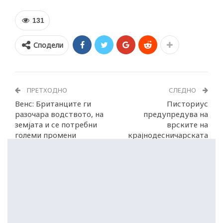
131
Сподели
ПРЕТХОДНО
СЛЕДНО
Венс: Британците ги
Писториус
разочара водството, на
предупредува на
земјата и се потребни
врските на
големи промени
крајнодесничарската
АфД со Москва