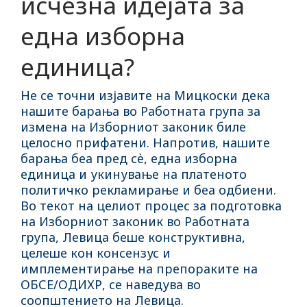
исчезна идејата за
една изборна
единица?
Не се точни изјавите на Мицкоски дека
нашите барања во Работната група за
измена на Изборниот законик биле
целосно прифатени. Напротив, нашите
барања беа пред сѐ, една изборна
единица и укинување на платеното
политичко рекламирање и беа одбиени.
Во текот на целиот процес за подготовка
на Изборниот законик во Работната
група, Левица беше конструктивна,
целеше кон консензус и
имплементирање на препораките на
ОБСЕ/ОДИХР, се наведува во
соопштението на Левица.