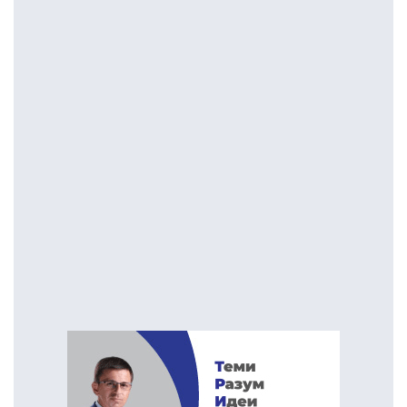
побегна од инвазијата
да заврши во Хаг