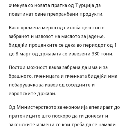
очекува со новата пратка од Турција да
поевтинат овие прехранбени продукти.
Како времена мерка од синоќа целосно е
забранет и извозот на маслото за јадење,
бидејќи проценките се дека во периодот од 1
до 8 март од државата се извезени 330 тони.
Постои можност ваква забрана да има и за
брашното, пченицата и пченката бидејќи има
побарувачка за извоз од соседните и
европските држави.
Од Министерството за економија апелираат до
пратениците што поскоро да ги донесат и
законските измени со кои треба да се намали