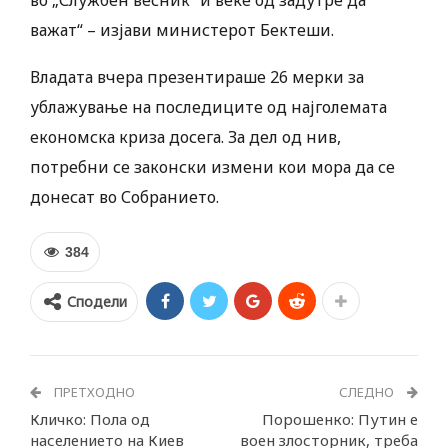
во „Службен весник“ и веќе од задутре да
важат“ – изјави министерот Бектеши.
Владата вчера презентираше 26 мерки за
ублажување на последиците од најголемата
економска криза досега. За дел од нив,
потребни се законски измени кои мора да се
донесат во Собранието.
384
Сподели
ПРЕТХОДНО
СЛЕДНО
Кличко: Пола од
Порошенко: Путин е
населението на Киев
воен злосторник, треба