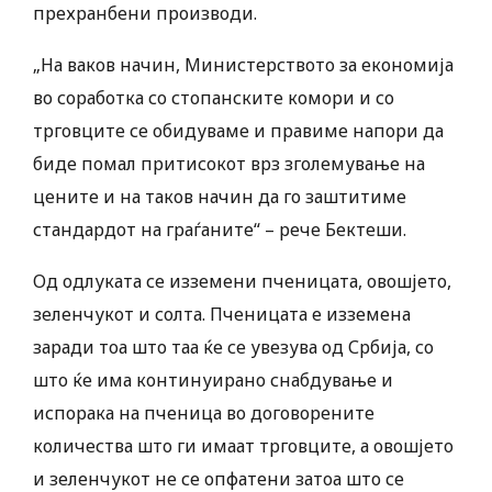
прехранбени производи.
„На ваков начин, Министерството за економија
во соработка со стопанските комори и со
трговците се обидуваме и правиме напори да
биде помал притисокот врз зголемување на
цените и на таков начин да го заштитиме
стандардот на граѓаните“ – рече Бектеши.
Од одлуката се изземени пченицата, овошјето,
зеленчукот и солта. Пченицата е изземена
заради тоа што таа ќе се увезува од Србија, со
што ќе има континуирано снабдување и
испорака на пченица во договорените
количества што ги имаат трговците, а овошјето
и зеленчукот не се опфатени затоа што се