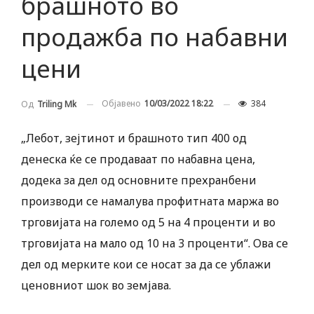
брашното во
продажба по набавни
цени
Објавено
10/03/2022 18:22
384
Од
Triling Mk
„Лебот, зејтинот и брашното тип 400 од
денеска ќе се продаваат по набавна цена,
додека за дел од основните прехранбени
производи се намалува профитната маржа во
трговијата на големо од 5 на 4 проценти и во
трговијата на мало од 10 на 3 проценти“. Ова се
дел од мерките кои се носат за да се ублажи
ценовниот шок во земјава.