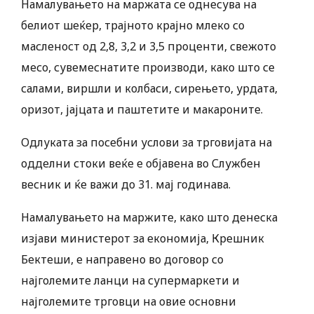
Намалувањето на маржата се однесува на
белиот шеќер, трајното крајно млеко со
масленост од 2,8, 3,2 и 3,5 проценти, свежото
месо, сувемеснатите производи, како што се
салами, виршли и колбаси, сирењето, урдата,
оризот, јајцата и паштетите и макароните.
Одлуката за посебни услови за трговијата на
одделни стоки веќе е објавена во Службен
весник и ќе важи до 31. мај годинава.
Намалувањето на маржите, како што денеска
изјави министерот за економија, Крешник
Бектеши, е направено во договор со
најголемите ланци на супермаркети и
најголемите трговци на овие основни