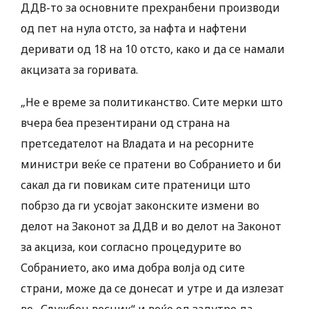
ДДВ-то за основните прехранбени производи
од пет на нула отсто, за нафта и нафтени
деривати од 18 на 10 отсто, како и да се намали
акцизата за горивата.
„Не е време за политиканство. Сите мерки што
вчера беа презентирани од страна на
претседателот на Владата и на ресорните
министри веќе се пратени во Собранието и би
сакал да ги повикам сите пратеници што
побрзо да ги усвојат законските измени во
делот на Законот за ДДВ и во делот на Законот
за акциза, кои согласно процедурите во
Собранието, ако има добра волја од сите
страни, може да се донесат и утре и да излезат