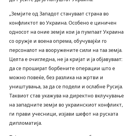
„Земјите од Западот стануваат страна во
конфликтот во Украина. Особено е циничен
односот на оние земји кои ја пумпаат Украина
со оружје и воена опрема, обучувајќи го
персоналот на вооружените сили на таа земја.
Целта е очигледна, не ја кријат и ја објавуваат:
да се прошират борбените операции што е
можно повеќе, без разлика на жртви и
уништувања, за да се подели и ослабне Русија.
Таквиот став укажува на директно вклучување
на западните земји во украинскиот конфликт,
ги прави учесници, изјави шефот на руската
дипломатија.