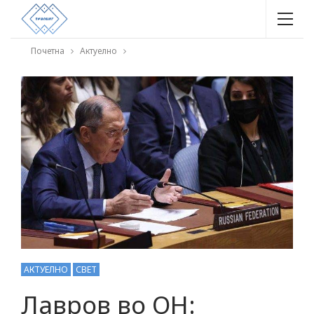
Почетна
Актуелно
АКТУЕЛНО
СВЕТ
Лавров во ОН: