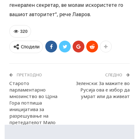
генерален секретар, ве молам искористете го
вашиот авторитет“, рече Лавров.
320
Сподели
ПРЕТХОДНО
СЛЕДНО
Старото
Зеленски: За мажите во
парламентарно
Русија ова е избор да
мнозинство во Црна
умрат или да живеат
Гора потпиша
иницијатива за
разрешување на
претедателот Мило
Ѓукановиќ