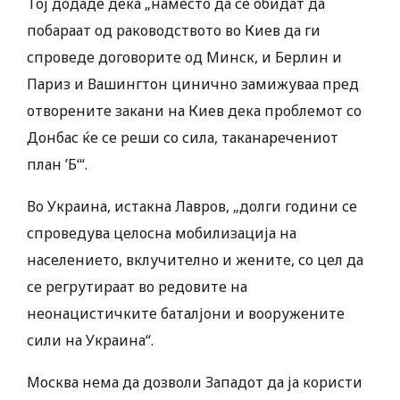
Тој додаде дека „наместо да се обидат да
побараат од раководството во Киев да ги
спроведе договорите од Минск, и Берлин и
Париз и Вашингтон цинично замижуваа пред
отворените закани на Киев дека проблемот со
Донбас ќе се реши со сила, таканаречениот
план ’Б‘“.
Во Украина, истакна Лавров, „долги години се
спроведува целосна мобилизација на
населението, вклучително и жените, со цел да
се регрутираат во редовите на
неонацистичките баталјони и вооружените
сили на Украина“.
Москва нема да дозволи Западот да ја користи