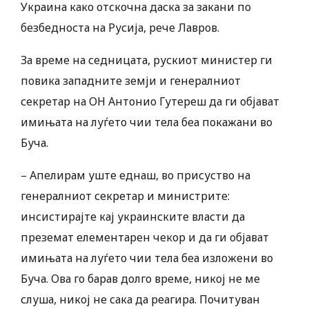
Украина како отскочна даска за закани по
безбедноста на Русија, рече Лавров.
За време на седницата, рускиот министер ги
повика западните земји и генералниот
секретар на ОН Антонио Гутереш да ги објават
имињата на луѓето чии тела беа покажани во
Буча.
– Апелирам уште еднаш, во присуство на
генералниот секретар и министрите:
инсистирајте кај украинските власти да
преземат елементарен чекор и да ги објават
имињата на луѓето чии тела беа изложени во
Буча. Ова го барав долго време, никој не ме
слуша, никој не сака да реагира. Почитуван