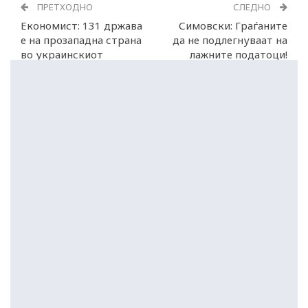
ПРЕТХОДНО
СЛЕДНО
Економист: 131 држава
Симовски: Граѓаните
е на прозападна страна
да не подлегнуваат на
во украинскиот
лажните податоци!
конфликт