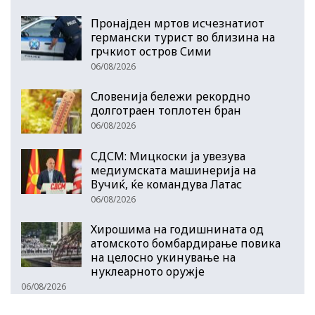
Пронајден мртов исчезнатиот
германски турист во близина на
грчкиот остров Сими
06/08/2026
Словенија бележи рекордно
долготраен топлотен бран
06/08/2026
СДСМ: Мицкоски ја увезува
медиумската машинерија на
Вучиќ, ќе командува Латас
06/08/2026
Хирошима на годишнината од
атомското бомбардирање повика
на целосно укинување на
нуклеарното оружје
06/08/2026