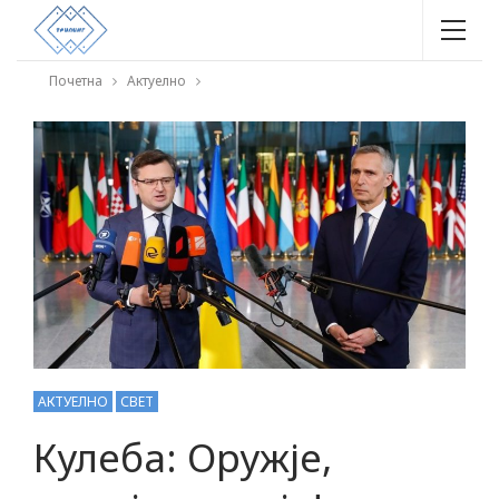
Почетна
Актуелно
АКТУЕЛНО
СВЕТ
Кулеба: Оружје,