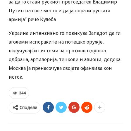
за да го стави рускиот претседател Владимир
Путин на свое место и да ја порази руската
армија“ рече Кулеба
Украина интензивно го повикува Западот да ги
зголеми испораките на потешко оружје,
вклучувајќи системи за противвоздушна
одбрана, артилерија, тенкови и авиони, додека
Москва ја пренасочува својата офанзива кон
исток.
344
Сподели