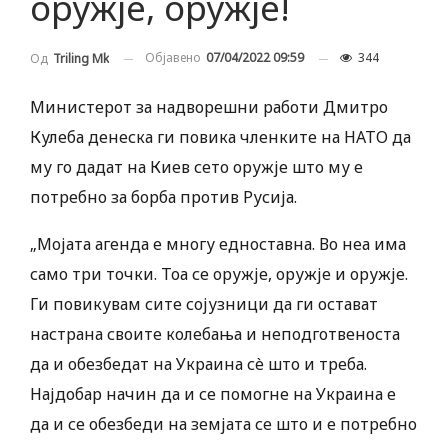
оружје, оружје!
Објавено
07/04/2022 09:59
344
Од
Triling Mk
Министерот за надворешни работи Дмитро
Кулеба денеска ги повика членките на НАТО да
му го дадат на Киев сето оружје што му е
потребно за борба против Русија.
„Мојата агенда е многу едноставна. Во неа има
само три точки. Тоа се оружје, оружје и оружје.
Ги повикувам сите сојузници да ги остават
настрана своите колебања и неподготвеноста
да и обезбедат на Украина сè што и треба.
Најдобар начин да и се помогне на Украина е
да и се обезбеди на земјата се што и е потребно