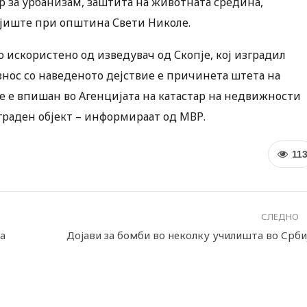
 за урбанизам, заштита на животната средина,
мјиште при општина Свети Николе.
о искористено од изведувач од Скопје, кој изградил
 износ со наведеното дејствие е причинета штета на
е е впишан во Агенцијата на катастар на недвижности
граден објект – информираат од МВР.
11
СЛЕДНО
ра
Дојави за бомби во неколку училишта во Срби