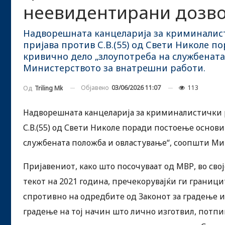
неевидентирани дозво
Надворешната канцеларија за криминалис
пријава против С.В.(55) од Свети Николе 
кривично дело „злоупотреба на службената
Министерството за внатрешни работи.
Објавено
03/06/2026 11:07
113
Од
Triling Mk
Надворешната канцеларија за криминалистички 
С.В.(55) од Свети Николе поради постоење основ
службената положба и овластување“, соопшти Ми
Пријавениот, како што посочуваат од МВР, во сво
текот на 2021 година, пречекорувајќи ги границ
спротивно на одредбите од Законот за градење и
градење на тој начин што лично изготвил, потпи