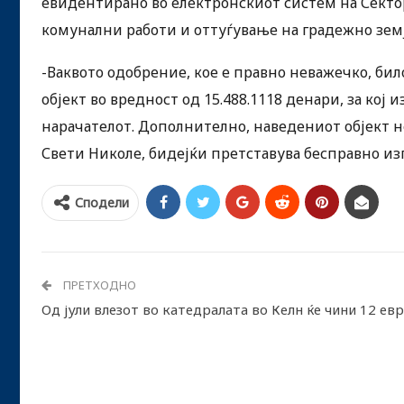
евидентирано во електронскиот систем на Сектор
комунални работи и оттуѓување на градежно зе
-Ваквото одобрение, кое е правно неважечко, бил
објект во вредност од 15.488.1118 денари, за кој
нарачателот. Дополнително, наведениот објект н
Свети Николе, бидејќи претставува бесправно из
Сподели
ПРЕТХОДНО
Од јули влезот во катедралата во Келн ќе чини 12 ев