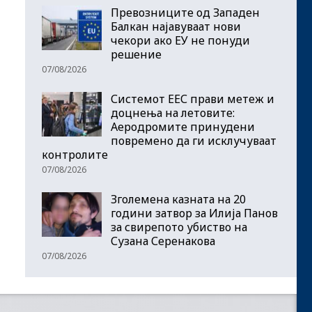
Превозниците од Западен
Балкан најавуваат нови
чекори ако ЕУ не понуди
решение
07/08/2026
Системот ЕЕС прави метеж и
доцнења на летовите:
Аеродромите принудени
повремено да ги исклучуваат
контролите
07/08/2026
Зголемена казната на 20
години затвор за Илија Панов
за свирепото убиство на
Сузана Серенакова
07/08/2026