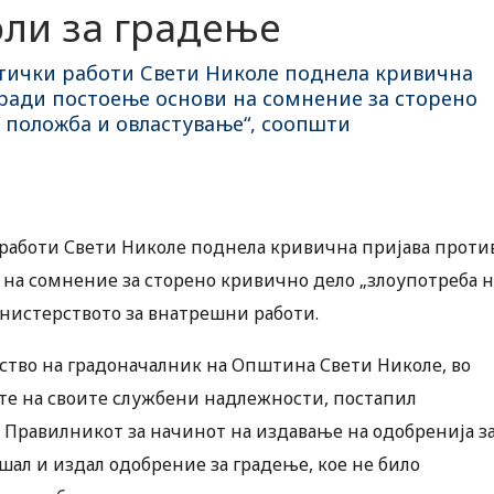
ли за градење
тички работи Свети Николе поднела кривична
поради постоење основи на сомнение за сторено
 положба и овластување“, соопшти
работи Свети Николе поднела кривична пријава проти
и на сомнение за сторено кривично дело „злоупотреба н
нистерството за внатрешни работи.
јство на градоначалник на Општина Свети Николе, во
ите на своите службени надлежности, постапил
 Правилникот за начинот на издавање на одобренија з
шал и издал одобрение за градење, кое не било