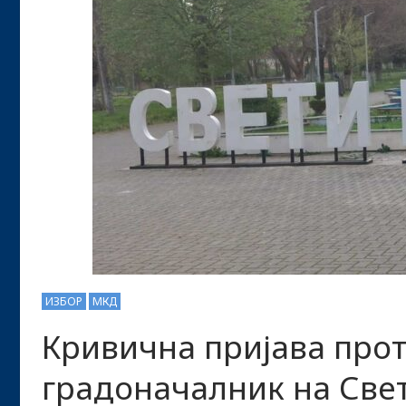
ИЗБОР
МКД
Кривична пријава про
градоначалник на Свет