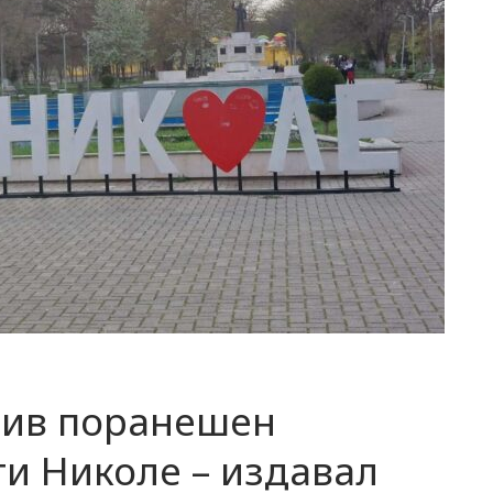
тив поранешен
и Николе – издавал