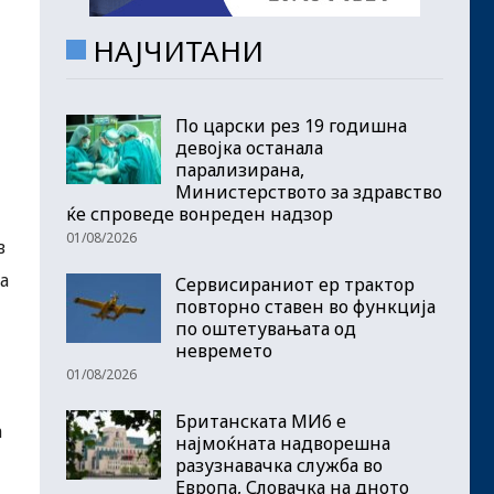
НАЈЧИТАНИ
По царски рез 19 годишна
девојка останала
парализирана,
Министерството за здравство
ќе спроведе вонреден надзор
01/08/2026
в
а
Сервисираниот ер трактор
повторно ставен во функција
по оштетувањата од
невремето
01/08/2026
Британската МИ6 е
а
најмоќната надворешна
разузнавачка служба во
Европа, Словачка на дното