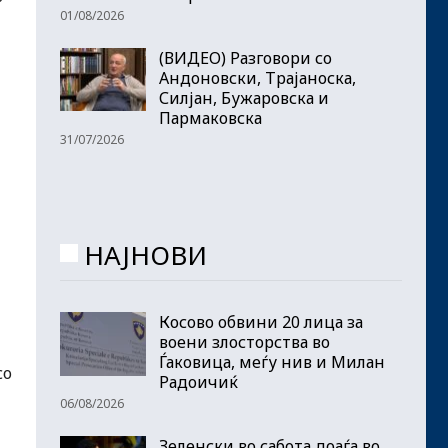
01/08/2026
(ВИДЕО) Разговори со
Андоновски, Трајаноска,
Силјан, Бужаровска и
Пармаковска
31/07/2026
НАЈНОВИ
Косово обвини 20 лица за
воени злосторства во
Ѓаковица, меѓу нив и Милан
со
Радоичиќ
06/08/2026
Зеленски во сабота доаѓа во