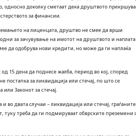
то, односно доколку сметаат дека друштвото прекршува
стерството за финансии.
земањето на лиценцата, друштво не смее да врши
ходни за зачувување на имотот на друштвото и наплата
смее да одобрува нови кредити, но може да ги наплаќа
од 15 дена да поднесе жалба, период во кој, според
е постапка за ликвидација или стечај, по што се
 или Законот за стечај.
и во двата случаи – ликвидација или стечај, граѓаните
т, туку треба да ги подмируваат обврските преземени 