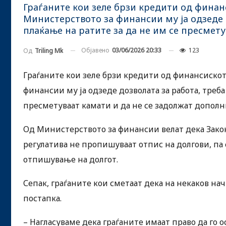
Граѓаните кои зеле брзи кредити од финанс
Министерството за финансии му ја одзеде 
плаќање на ратите за да не им се пресмету
Објавено
03/06/2026 20:33
123
Од
Triling Mk
Граѓаните кои зеле брзи кредити од финансискот
финансии му ја одзеде дозволата за работа, треба
пресметуваат камати и да не се задолжат дополн
Од Министерството за финансии велат дека Зако
регулатива не пропишуваат отпис на долгови, па
отпишување на долгот.
Сепак, граѓаните кои сметаат дека на некаков н
постапка.
– Нагласуваме дека граѓаните имаат право да го 