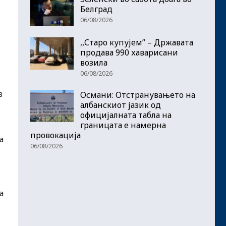
Белград
06/08/2026
,,Старо купујем” – Државата
продава 990 хаварисани
возила
06/08/2026
в
Османи: Отстранувањето на
албанскиот јазик од
официјалната табла на
границата е намерна
провокација
а
06/08/2026
а