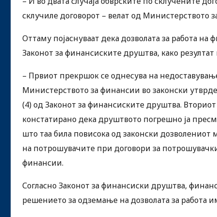
– И во двата случаја обврските по склучените до
склучиле договорот – велат од Министерството з
Оттаму појаснуваат дека дозволата за работа на 
Законот за финансиските друштва, како резултат 
– Првиот прекршок се однесува на недоставувањ
Министерството за финансии во законски утврден
(4) од Законот за финансиските друштва. Вториот
констатирано дека друштвото погрешно ја пресм
што таа била повисока од законски дозволениот 
на потрошувачите при договори за потрошувачки
финансии.
Согласно Законот за финансиски друштва, финанс
решението за одземање на дозволата за работа и