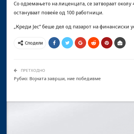
Со одземањето на лиценцата, се затвораат околу 4
остануваат повеќе од 100 работници.
„Креди Јес“ беше дел од пазарот на финансиски у
Сподели
ПРЕТХОДНО
Рубио: Војната заврши, ние победивме