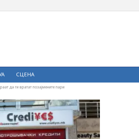
УА
СЦЕНА
ораат да ги вратат позајмените пари