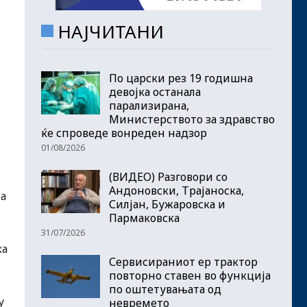
НАЈЧИТАНИ
По царски рез 19 годишна
девојка останала
парализирана,
Министерството за здравство
ќе спроведе вонреден надзор
01/08/2026
(ВИДЕО) Разговори со
Андоновски, Трајаноска,
на
Силјан, Бужаровска и
Пармаковска
31/07/2026
ка
Сервисираниот ер трактор
повторно ставен во функција
по оштетувањата од
у
невремето