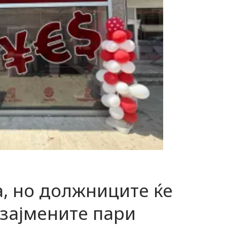
а, но должниците ќе
озајмените пари