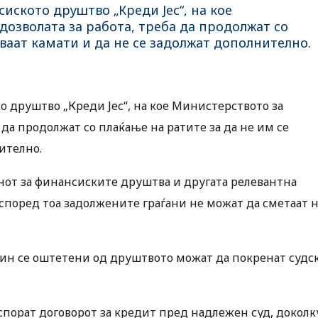
иското друштво „Креди Јес“, на кое
дозволата за работа, треба да продолжат со
ваат камати и да не се задолжат дополнително.
о друштво „Креди Јес“, на кое Министерството за
 да продолжат со плаќање на ратите за да не им се
ително.
нот за финансиските друштва и другата релевантна
 според тоа задолжените граѓани не можат да сметаат 
ачин се оштетени од друштвото можат да покренат судс
оспорат договорот за кредит пред надлежен суд, доколк