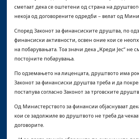
сметаат дека се оштетени од страна на друштво
некоја од договорените одредби – велат од Мини
Според Законот за финансиските друштва, по од
финансиски активности, освен оние кои се неоп
на побарувањата. Тоа значи дека „Креди Јес“ не 
постојните побарувања.
По одземањето на лиценцата, друштвото има рок 
Законот за финансиски друштва треба и да покрен
постапува согласно Законот за трговските друштва
Од Министерството за финансии објаснуваат дека 
кои се задолжиле во друштвото не треба да чекаа
договорите.