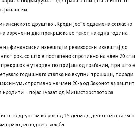
говори се подмируваат од страна на лицата коишто го
а финансии.
финансиското друштво „Креди Јес“ е одземена согласно
на изречени два прекршока во текот на една година.
е на финансиски извештај и ревизорски извештај до
иот рок, со што е постапено спротивно на член 20 ста
 прекршок е утврден по пријава од граѓанин, при што е
етувало годишната стапка на вкупни трошоци, поради
максимум, спротивно на член 20-а од Законот за заштит
 кредити – појаснуваат од Министерството за
иското друштва во рок од 15 дена од денот на прием н
ма право да поднесе жалба.