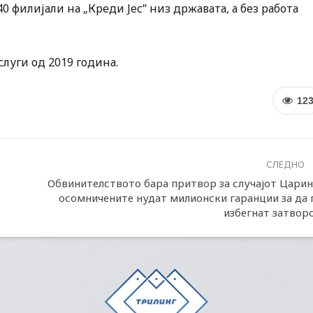
0 филијали на „Креди Јес“ низ државата, а без работа
слуги од 2019 година.
12
СЛЕДНО
Обвинителството бара притвор за случајот Царин
осомничените нудат милионски гаранции за да 
избегнат затвор