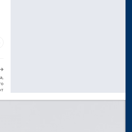
3
а,
го
от