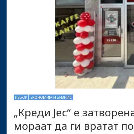
ИЗБОР
ЕКОНОМИЈА И БИЗНИС
„Креди Јес“ е затворен
мораат да ги вратат п