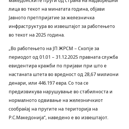
македонските пруги од страна на надворешни
лица во текот на минатата година, објави
Јавното претпријатие за железничка
инфраструктура во извештајот за работењето
во текот на 2025 година.
„Во работењето на ЈП ЖРСМ – Скопје за
периодот од 01.01 – 31.12.2025 правната служба
евидентира кражби по пријави при што е
настаната штета во вредност од 28,67 милиони
денари, или 446.197 евра. Со тоа се
предизвикува нарушување во стабилноста и
нормалното одвивање на железничкиот
сообраќај на пругите на територија на
Р.С.Македонија“, наведено е во извештајот.