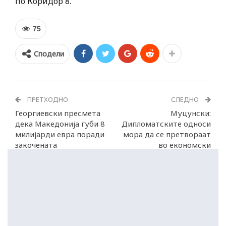
по Коридор 8.
75
Сподели
ПРЕТХОДНО
СЛЕДНО
Георгиевски пресмета
Муцунски:
дека Македонија губи 8
Дипломатските односи
милијарди евра поради
мора да се претвораат
закочената
во економски
евроинтеграција
можности