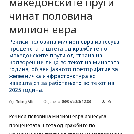
македонските пруги
чинат половина
милион евра
Речиси половина милион евра изнесува
проценетата штета од кражбите по
македонските пруги од страна на
надворешни лица во текот на минатата
година, објави Јавното претпријатие за
железничка инфраструктура во
извештајот за работењето во текот на
2025 година.
Објавено
03/07/2026 12:03
75
Од
Triling Mk
Речиси половина милион евра изнесува
проценетата штета од кражбите по