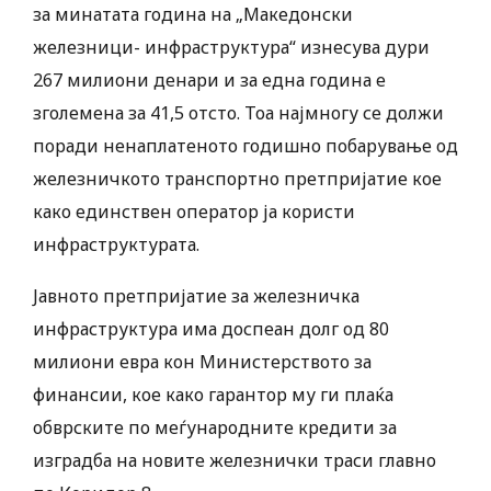
за минатата година на „Македонски
железници- инфраструктура“ изнесува дури
267 милиони денари и за една година е
зголемена за 41,5 отсто. Тоа најмногу се должи
поради ненаплатеното годишно побарување од
железничкото транспортно претпријатие кое
како единствен оператор ја користи
инфраструктурата.
Јавното претпријатие за железничка
инфраструктура има доспеан долг од 80
милиони евра кон Министерството за
финансии, кое како гарантор му ги плаќа
обврските по меѓународните кредити за
изградба на новите железнички траси главно