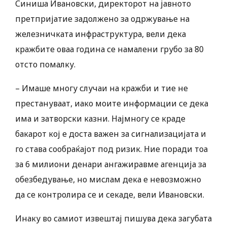
Синиша Ивановски, директорот на јавното
претпријатие задолжено за одржување на
железничката инфраструктура, вели дека
кражбите оваа година се намалени грубо за 80
отсто помалку.
– Имаше многу случаи на кражби и тие не
престануваат, иако моите информации се дека
има и затворски казни. Најмногу се краде
бакарот кој е доста важен за сигнализацијата и
го става сообраќајот под ризик. Ние поради тоа
за 6 милиони денари ангажиравме агенција за
обезбедување, но мислам дека е невозможно
да се контролира се и секаде, вели Ивановски.
Инаку во самиот извештај пишува дека загубата