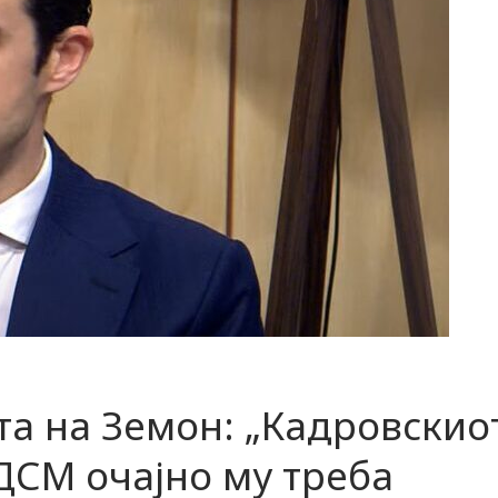
та на Земон: „Кадровскио
СДСМ очајно му треба