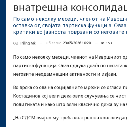
внатрешна консолидац
По само неколку месеци, членот на Изврш
оставка од својата партиска функција. Ова
критики во јавноста поврзани со неговите
Објавено
23/05/2026 10:20
153
Од
Triling Mk
По само неколку месеци, членот на Извршниот од
партиска функција. Оваа одлука доаѓа по низата 
неговите неодамнешни активности и изјави.
Во врска со ова на социјалните мрежи се огласи
Костадинов кој вели дека овие случувања се чист
политиката и како што вели класично дежа ву на
„На СДСМ очајно му треба внатрешна консолидаци