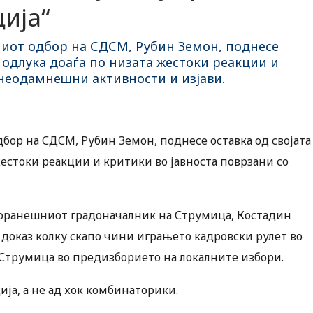
ија“
ниот одбор на СДСМ, Рубин Земон, поднесе
а одлука доаѓа по низата жестоки реакции и
 неодамнешни активности и изјави.
бор на СДСМ, Рубин Земон, поднесе оставка од својата
жестоки реакции и критики во јавноста поврзани со
 поранешниот градоначалник на Струмица, Костадин
 доказ колку скапо чини играњето кадровски рулет во
 Струмица во предизборието на локалните избори.
ја, а не ад хок комбинаторики.