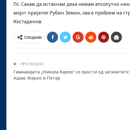
​Пс. Сакам да истакнам дека немам апсолутно ни
мојот пријател Рубин Земон, ова е проблем на ст
Костадинов.
Сподели
ПРЕТХОДНО
Гимназијата „Никола Карев“ се прости од загинатите
Адам, Марко и Петар