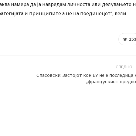
каква намера да ја навредам личноста или делувањето н
ратегијата и принципите а не на поединецот“, вели
15
СЛЕДНО
Спасовски: Застојот кон ЕУ не е последица 
„францускиот предло