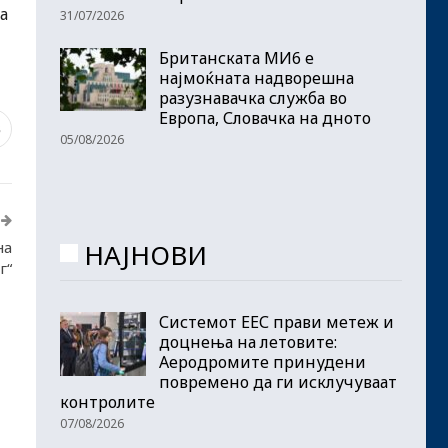
а
31/07/2026
Британската МИ6 е
најмоќната надворешна
разузнавачка служба во
Европа, Словачка на дното
3
05/08/2026
НАЈНОВИ
на
г“
Системот ЕЕС прави метеж и
доцнења на летовите:
Аеродромите принудени
повремено да ги исклучуваат
контролите
07/08/2026