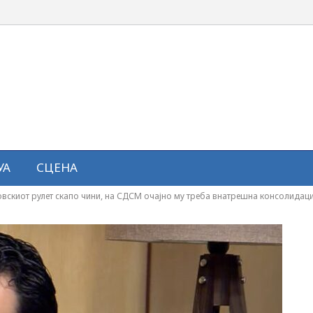
УА
СЦЕНА
овскиот рулет скапо чини, на СДСМ очајно му треба внатрешна консолидаци