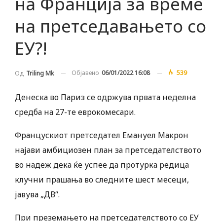
на Франција за време
на претседавањето со
ЕУ?!
Објавено
06/01/2022 16:08
539
Од
Triling Mk
Денеска во Париз се одржува првата неделна
средба на 27-те еврокомесари.
Францускиот претседател Емануел Макрон
најави амбициозен план за претседателството
во надеж дека ќе успее да протурка редица
клучни прашања во следните шест месеци,
јавува „ДВ“.
При преземањето на претседателството со ЕУ