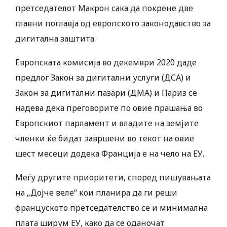
претседателот Макрон сака да покрене две
главни поглавја од европското законодавство за
дигитална заштита.
Европската комисија во декември 2020 даде
предлог Закон за дигитални услуги (ДСА) и
Закон за дигитални пазари (ДМА) и Париз се
надева дека преговорите по овие прашања во
Европскиот парламент и владите на земјите
членки ќе бидат завршени во текот на овие
шест месеци додека Франција е на чело на ЕУ.
Меѓу другите приоритети, според пишувањата
на „Дојче веле“ кои планира да ги реши
француското претседателство се и минимална
плата ширум ЕУ, како да се оданочат