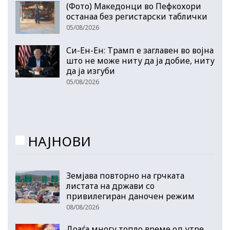
(Фото) Македонци во Пефкохори
останаа без регистарски таблички
05/08/2026
Си-Ен-Ен: Трамп е заглавен во војна
што не може ниту да ја добие, ниту
да ја изгуби
05/08/2026
НАЈНОВИ
Земјава повторно на грчката
листата на држави со
привилегиран даночен режим
08/08/2026
Доаѓа многу топло време од утре