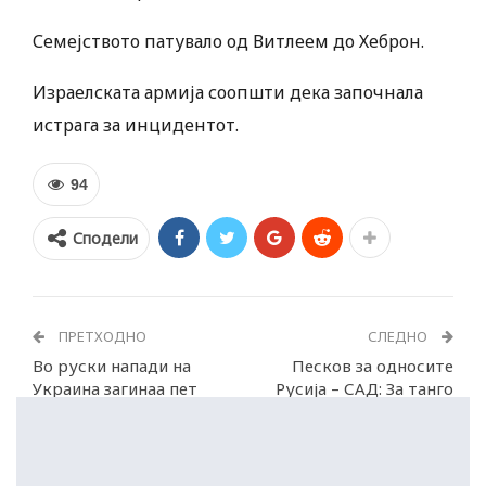
Семејството патувало од Витлеем до Хеброн.
Израелската армија соопшти дека започнала
истрага за инцидентот.
94
Сподели
ПРЕТХОДНО
СЛЕДНО
Во руски напади на
Песков за односите
Украина загинаа пет
Русија – САД: За танго
лица
потребни се двајца