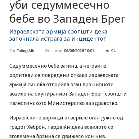
уби седуммесечно
бебе во Западен Брег
Израелската армија соопшти дека
започнала истрага за инцидентот.
Објавено
06/06/2026 10:01
94
Од
Triling Mk
Седуммесечно бебе загина, а неговите
родители се повредени откако израелската
армија синоќа отворила оган врз нивното
возило на окупираниот Западен Брег, соопшти
палестинското Министерство за здравство.
Израелските војници отвориле оган јужно од
градот Хеброн, тврдејќи дека возилото со
зголемена брзина се движело кон нив.