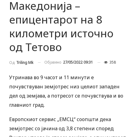
Македонија –
епицентарот на 8
километри источно
од Тетово
Објавено
27/05/2022 09:31
358
Од
Triling Mk
Утринава во 9 часот и 11 минути е
почувствуван земјотрес низ целиот западен
дел од земјава, а потресот се почувствува и во
главниот град.
Европскиот сервис „ЕМСЦ“ соопшти дека
земјотрес со јачина од 3,8 степени според