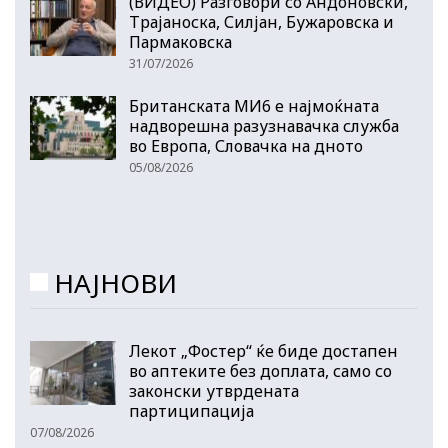
(ВИДЕО) Разговори со Андоновски,
Трајаноска, Силјан, Бужаровска и
Пармаковска
31/07/2026
Британската МИ6 е најмоќната
надворешна разузнавачка служба
во Европа, Словачка на дното
05/08/2026
НАЈНОВИ
Лекот „Фостер“ ќе биде достапен
во аптеките без доплата, само со
законски утврдената
партиципација
07/08/2026