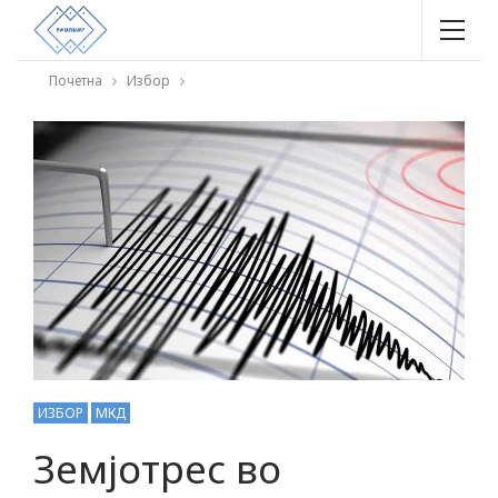
Почетна
Избор
ИЗБОР
МКД
Земјотрес во