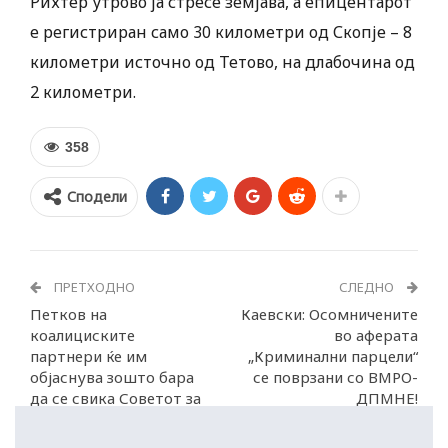
Рихтер утрово ја стресе земјава, а епицентарот
е регистриран само 30 километри од Скопје – 8
километри источно од Тетово, на длабочина од
2 километри.
358
Сподели
ПРЕТХОДНО
СЛЕДНО
Петков на
Каевски: Осомничените
коалициските
во аферата
партнери ќе им
„Криминални парцели“
објаснува зошто бара
се поврзани со ВМРО-
да се свика Советот за
ДПМНЕ!
безбедност