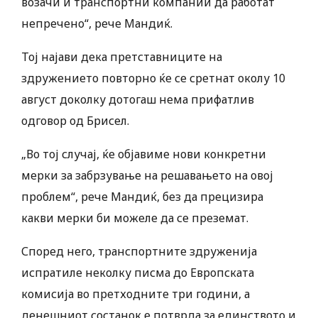
возачи и транспортни компании да работат
непречено“, рече Мандиќ.
Тој најави дека претставниците на
здружението повторно ќе се сретнат околу 10
август доколку дотогаш нема прифатлив
одговор од Брисел.
„Во тој случај, ќе објавиме нови конкретни
мерки за забрзување на решавањето на овој
проблем“, рече Мандиќ, без да прецизира
какви мерки би можеле да се преземат.
Според него, транспортните здруженија
испратиле неколку писма до Европската
комисија во претходните три години, а
денешниот состанок е потврда за единството и