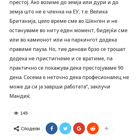
престој. Ако возиме до земја или дури и до
земја што не е членка на ЕУ, т.е. Велика
Британија, цело време сме во Шенген и не
остануваме во ниту еден момент, бидејќи сме
или во камионот или на паркингот додека
правиме пауза. Но, тие денови брзо се трошат
додека не пристигнеме и се вратиме, па
практично се покажува дека престојуваме 90
дена. Сосема е неточно дека професионалец не
може да си ја заврши работата“, заклучи
Мандиќ.
145
Сподели