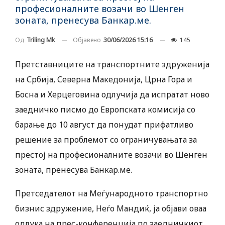
професионалните возачи во Шенген
зоната, пренесува Банкар.ме.
Објавено
30/06/2026 15:16
145
Од
Triling Mk
Претставниците на транспортните здруженија
на Србија, Северна Македонија, Црна Гора и
Босна и Херцеговина одлучија да испратат ново
заедничко писмо до Европската комисија со
барање до 10 август да понудат прифатливо
решение за проблемот со ограничувањата за
престој на професионалните возачи во Шенген
зоната, пренесува Банкар.ме.
Претседателот на Меѓународното транспортно
бизнис здружение, Неѓо Мандиќ, ја објави оваа
одлука на прес-конференција по заедничкиот