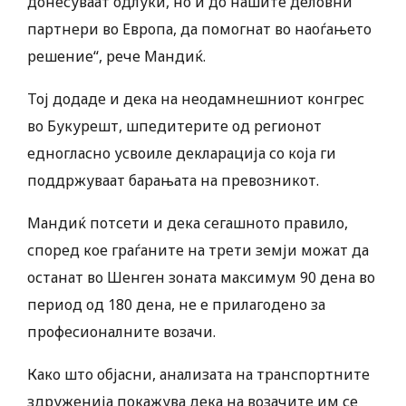
донесуваат одлуки, но и до нашите деловни
партнери во Европа, да помогнат во наоѓањето
решение“, рече Мандиќ.
Тој додаде и дека на неодамнешниот конгрес
во Букурешт, шпедитерите од регионот
едногласно усвоиле декларација со која ги
поддржуваат барањата на превозникот.
Мандиќ потсети и дека сегашното правило,
според кое граѓаните на трети земји можат да
останат во Шенген зоната максимум 90 дена во
период од 180 дена, не е прилагодено за
професионалните возачи.
Како што објасни, анализата на транспортните
здруженија покажува дека на возачите им се