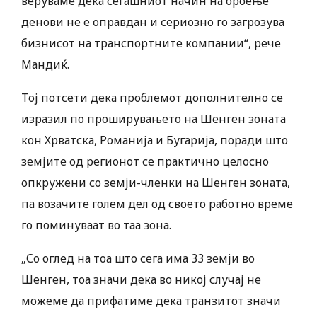
веруваме дека сегашниот начин на броење
денови не е оправдан и сериозно го загрозува
бизнисот на транспортните компании“, рече
Мандиќ.
Тој потсети дека проблемот дополнително се
изразил по проширувањето на Шенген зоната
кон Хрватска, Романија и Бугарија, поради што
земјите од регионот се практично целосно
опкружени со земји-членки на Шенген зоната,
па возачите голем дел од своето работно време
го поминуваат во таа зона.
„Со оглед на тоа што сега има 33 земји во
Шенген, тоа значи дека во никој случај не
можеме да прифатиме дека транзитот значи