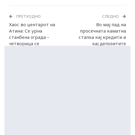
ПРЕТХОДНО
СЛЕДНО
Хаос во центарот на
Во мај пад на
Атина: Се урна
просечната каматна
станбена зграда –
стапка кај кредити и
четворица се
кај депозитите
затрупани