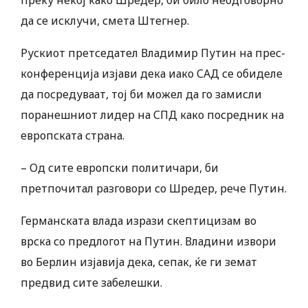
преку некој како Шредер, би било неодговорно
да се исклучи, смета Штегнер.
Рускиот претседател Владимир Путин на прес-
конференција изјави дека иако САД се обиделе
да посредуваат, тој би можел да го замисли
поранешниот лидер на СПД како посредник на
европската страна.
– Од сите европски политичари, би
претпочитал разговори со Шредер, рече Путин.
Германската влада изрази скептицизам во
врска со предлогот на Путин. Владини извори
во Берлин изјавија дека, сепак, ќе ги земат
предвид сите забелешки.