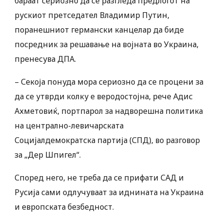
бараат сериозно да се разгледа предлогот на
рускиот претседател Владимир Путин,
поранешниот германски канцелар да биде
посредник за решавање на војната во Украина,
пренесува ДПА.
– Секоја понуда мора сериозно да се процени за
да се утврди колку е веродостојна, рече Адис
Ахметовиќ, портпарол за надворешна политика
на централно-левичарската
Социјалдемократска партија (СПД), во разговор
за „Дер Шпигел“.
Според него, не треба да се прифати САД и
Русија сами одлучуваат за иднината на Украина
и европската безбедност.