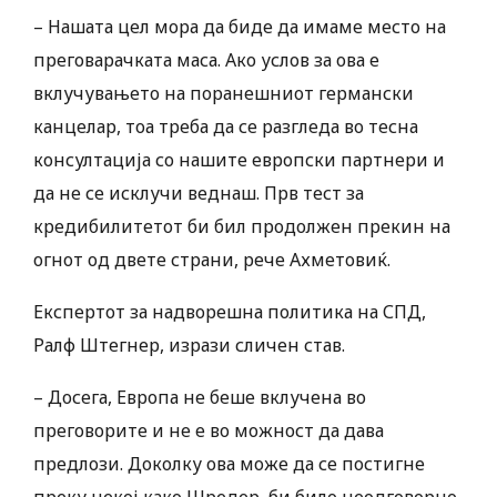
– Нашата цел мора да биде да имаме место на
преговарачката маса. Ако услов за ова е
вклучувањето на поранешниот германски
канцелар, тоа треба да се разгледа во тесна
консултација со нашите европски партнери и
да не се исклучи веднаш. Прв тест за
кредибилитетот би бил продолжен прекин на
огнот од двете страни, рече Ахметовиќ.
Експертот за надворешна политика на СПД,
Ралф Штегнер, изрази сличен став.
– Досега, Европа не беше вклучена во
преговорите и не е во можност да дава
предлози. Доколку ова може да се постигне