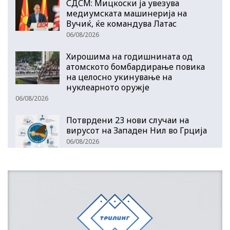
СДСМ: Мицкоски ја увезува
медиумската машинерија на
Вучиќ, ќе командува Латас
06/08/2026
Хирошима на годишнината од
атомското бомбардирање повика
на целосно укинување на
нуклеарното оружје
06/08/2026
Потврдени 23 нови случаи на
вирусот на Западен Нил во Грција
06/08/2026