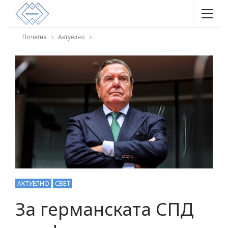
Почетна
Актуелно
АКТУЕЛНО
СВЕТ
За германската СПД