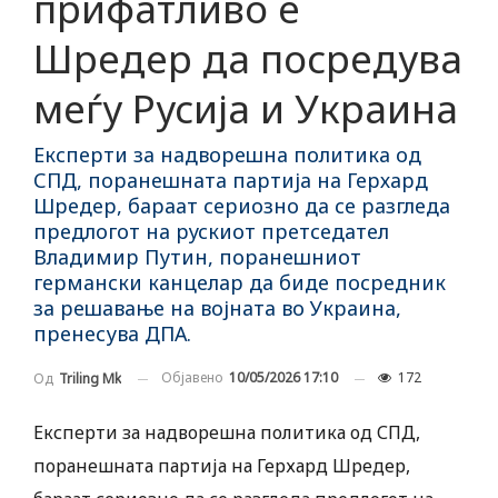
прифатливо е
Шредер да посредува
меѓу Русија и Украина
Експерти за надворешна политика од
СПД, поранешната партија на Герхард
Шредер, бараат сериозно да се разгледа
предлогот на рускиот претседател
Владимир Путин, поранешниот
германски канцелар да биде посредник
за решавање на војната во Украина,
пренесува ДПА.
Објавено
10/05/2026 17:10
172
Од
Triling Mk
Експерти за надворешна политика од СПД,
поранешната партија на Герхард Шредер,