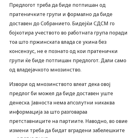
Предлогот треба да биде потпишан од
пратеничките групи и формално да биде
доставен до Собранието. Бидејќи СДСМ го
бојкотира учеството во работната група поради
тоа што пржинската влада се укина без
консензус, не е познато од кои пратенички
групи ќе биде потпишан предлогот. Дали само
од владејачкото мнозинство.
Извори од мнозинството влеат дека овој
предлог би можел да биде доставен уште
денеска. Јавноста нема апсолутни никаква
информација за што разговараа
претставниците на партиите. Наводно, во овие
измени треба да бидат вградени забелешките