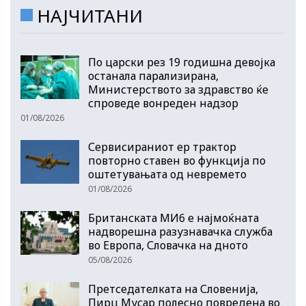
НАЈЧИТАНИ
По царски рез 19 годишна девојка
останала парализирана,
Министерството за здравство ќе
спроведе вонреден надзор
01/08/2026
Сервисираниот ер трактор
повторно ставен во функција по
оштетувањата од невремето
01/08/2026
Британската МИ6 е најмоќната
надворешна разузнавачка служба
во Европа, Словачка на дното
05/08/2026
Претседателката на Словенија,
Пирц Мусар полесно повредена во