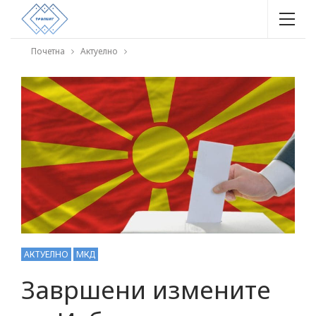
Почетна
Актуелно
АКТУЕЛНО
МКД
Завршени измените