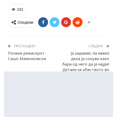
131
Сподели
ПРЕТХОДНО
СЛЕДНО
Почина режисерот
Ја задавил, па лажел
Сашо Миленковски
дека ја сонува како
бара од него да ја најде!
Детали за убиството во
Таор