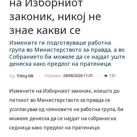
на Изборниот
законик, никој не
знае какви се
Измените ги подготвуваше работна
група во Министерството за правда, а во
Собранието би можеле да се најдат уште
денеска како предлог на пратеници.
Објавено
29/06/2026 11:31
131
Од
Triling Mk
Измените на Изборниот законик, коишто до
петокот во Министерството за правда се
усогласуваа од членовите на работна група, би
можеле денеска да се најдат на собраниска
седница како предлог на пратеници.