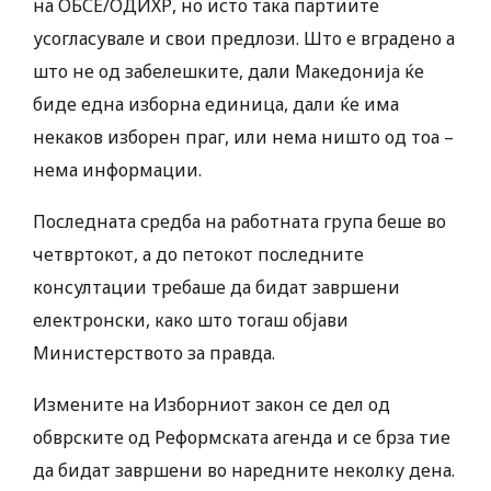
на ОБСЕ/ОДИХР, но исто така партиите
усогласувале и свои предлози. Што е вградено а
што не од забелешките, дали Македонија ќе
биде една изборна единица, дали ќе има
некаков изборен праг, или нема ништо од тоа –
нема информации.
Последната средба на работната група беше во
четвртокот, а до петокот последните
консултации требаше да бидат завршени
електронски, како што тогаш објави
Министерството за правда.
Измените на Изборниот закон се дел од
обврските од Реформската агенда и се брза тие
да бидат завршени во наредните неколку дена.