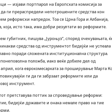
ици — изјави портпарол на Европската комисија за
а да ги прераспредели непотрошените средства кон
лем реформски напредок. Тоа се Црна Гора и Албанија,
која, исто така, има добри резултати во реформите.
лем губитник, пишува „Јуроњуз“, според очекувањата, ќ
 никакви средства од инструментот бидејќи не успеала
лавно поради сложената институционална структура.
во понеповолна положба, иако веќе добиле дел од
о април, кога еврокомесарката за проширување Марта К
повикувајќи ги да ги забрзаат реформите или да
 овој инструмент.
тот претставува поттик за спроведување реформи:
тие, бидејќи државите и онака немале право на тие
орми.