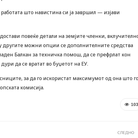
а работата што навистина си ја завршил — изјави
 достави повеќе детали на земјите членки, вклучителн
ѓу другите можни опции се дополнителните средства
паден Балкан за техничка помош, да се префрлат кон
ури да се вратат во буџетот на ЕУ.
ниците, за да го искористат максимумот од она што г
опската комисија.
10
СЛЕДНО