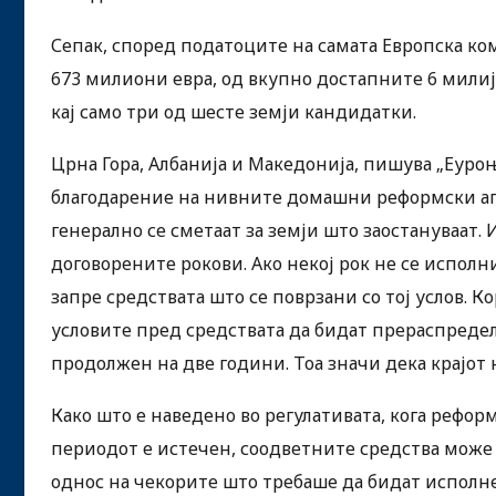
Сепак, според податоците на самата Европска ко
673 милиони евра, од вкупно достапните 6 милиј
кај само три од шесте земји кандидатки.
Црна Гора, Албанија и Македонија, пишува „Еуро
благодарение на нивните домашни реформски аген
генерално се сметаат за земји што заостануваат
договорените рокови. Ако некој рок не се исполн
запре средствата што се поврзани со тој услов. 
условите пред средствата да бидат прераспределе
продолжен на две години. Тоа значи дека крајот 
Како што е наведено во регулативата, кога реформ
периодот е истечен, соодветните средства може
однос на чекорите што требаше да бидат исполнет