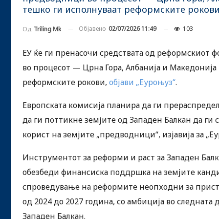
тешко ги исполнуваат реформските рокови,
Објавено
02/07/2026 11:49
103
Од
Triling Mk
ЕУ ќе ги пренасочи средствата од реформскиот ф
во процесот — Црна Гора, Албанија и Македонија
реформските рокови,
објави „Еуроњуз“
.
Европската комисија планира да ги прераспреде
да ги поттикне земјите од Западен Балкан да ги 
корист на земјите „предводници“, изјавија за „Е
Инструментот за реформи и раст за Западен Балк
обезбеди финансиска поддршка на земјите кандид
спроведување на реформите неопходни за прист
од 2024 до 2027 година, со амбиција во следната
Западен Балкан.