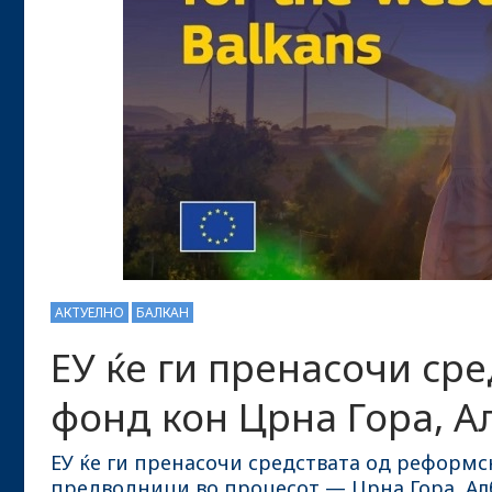
АКТУЕЛНО
БАЛКАН
ЕУ ќе ги пренасочи ср
фонд кон Црна Гора, А
ЕУ ќе ги пренасочи средствата од реформс
предводници во процесот — Црна Гора, Ал