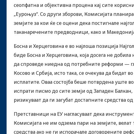
сеопфатна и објективна процена кај сите корисн
„Еуроњуз“. Со други зборови, Комисијата планир
земјите за кои ќе се оцени дека постигнале најго
таканаречените предводници, како и Македонија, 
Босна и Херцеговина е во најлоша позиција Најго
биде Босна и Херцеговина, која досега не добила
да спроведе ниедна од потребните реформи — г
Косово и Србија, исто така, се очекува да бидат 
исплатите. Оваа состојба беше потврдена уште в
испрати писмо до сите земји од Западен Балкан, 
ризикуваат да ги загубат достапните средства од
Претставници на ЕУ нагласуваат дека инструмен
Комисијата не им одзема пари на земјите, велат 
средства ако не ги испорачале договорените реф