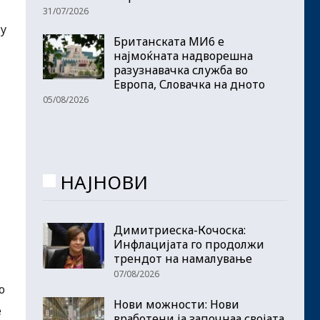
31/07/2026
лу
Британската МИ6 е
најмоќната надворешна
разузнавачка служба во
Европа, Словачка на дното
05/08/2026
НАЈНОВИ
Димитриеска-Кочоска:
Инфлацијата го продолжи
трендот на намалување
07/08/2026
о
Нови можности: Нови
е
вработени ја започнаа својата