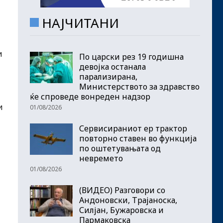
НАЈЧИТАНИ
и
По царски рез 19 годишна
девојка останала
парализирана,
Министерството за здравство
ќе спроведе вонреден надзор
и
01/08/2026
Сервисираниот ер трактор
повторно ставен во функција
по оштетувањата од
невремето
01/08/2026
(ВИДЕО) Разговори со
Андоновски, Трајаноска,
Силјан, Бужаровска и
Пармаковска