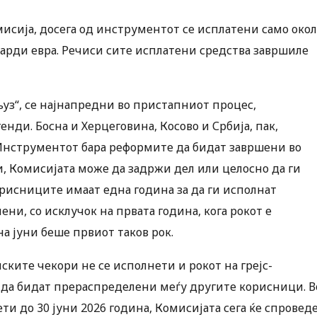
мисија, досега од инструментот се исплатени само око
арди евра. Речиси сите исплатени средства завршиле
њуз“, се најнапредни во пристапниот процес,
ди. Босна и Херцеговина, Косово и Србија, пак,
. Инструментот бара реформите да бидат завршени во
и, Комисијата може да задржи дел или целосно да ги
Корисниците имаат една година за да ги исполнат
ни, со исклучок на првата година, кога рокот е
на јуни беше првиот таков рок.
ските чекори не се исполнети и рокот на грејс-
 да бидат прераспределени меѓу другите корисници. В
и до 30 јуни 2026 година, Комисијата сега ќе спровед