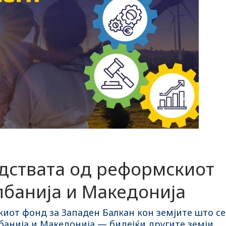
едствата од реформскиот
лбанија и Македонија
киот фонд за Западен Балкан кон земјите што се
банија и Македонија — бидејќи другите земји