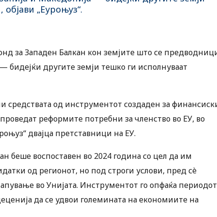
 објави „Еуроњуз“.
онд за Западен Балкан кон земјите што се предводниц
 — бидејќи другите земји тешко ги исполнуваат
ли средствата од инструментот создаден за финансиск
спроведат реформите потребни за членство во ЕУ, во
уроњуз“ двајца претставници на ЕУ.
ан беше воспоставен во 2024 година со цел да им
атки од регионот, но под строги услови, пред сè
апување во Унијата. Инструментот го опфаќа периодот
 деценија да се удвои големината на економиите на