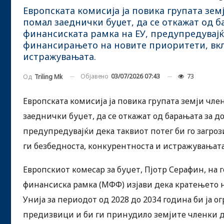
Европската комисија ја повика групата земј
помал заеднички буџет, да се откажат од 
финансиската рамка на ЕУ, предупредувајќи
финансирањето на новите приоритети, вклу
истражувањата.
Објавено
03/07/2026 07:43
73
Од
Triling Mk
Европската комисија ја повика групата земји член
заеднички буџет, да се откажат од барањата за 
предупредувајќи дека таквиот потег би го загро
ги безбедноста, конкурентноста и истражувањата
Европскиот комесар за буџет, Пјотр Серафин, н
финансиска рамка (МФФ) изјави дека кратењето
Унија за периодот од 2028 до 2034 година би ја 
предизвици и би ги принудило земјите членки да