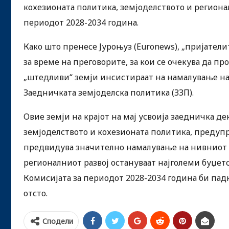
кохезионата политика, земјоделството и региона
периодот 2028-2034 година.
Како што пренесе Јуроњуз (Euronews), „пријатели
за време на преговорите, за кои се очекува да п
„штедливи“ земји инсистираат на намалување на 
Заедничката земјоделска политика (ЗЗП).
Овие земји на крајот на мај усвоија заедничка де
земјоделството и кохезионата политика, предупр
предвидува значително намалување на нивниот у
регионалниот развој остануваат најголеми буџет
Комисијата за периодот 2028-2034 година би пад
отсто.
Сподели