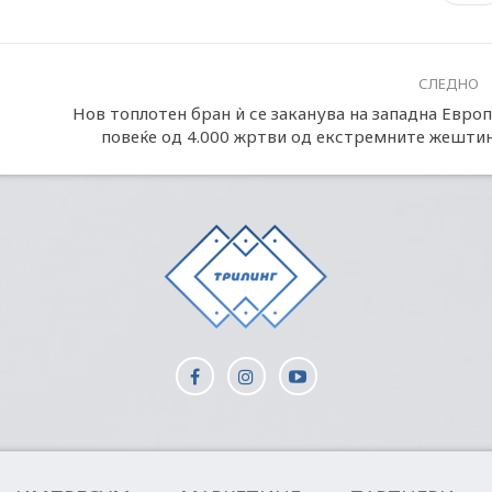
СЛЕДНО
Нов топлотен бран ѝ се заканува на западна Европ
повеќе од 4.000 жртви од екстремните жешти