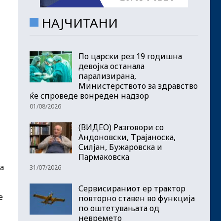
НАЈЧИТАНИ
По царски рез 19 годишна
девојка останала
парализирана,
Министерството за здравство
ќе спроведе вонреден надзор
01/08/2026
(ВИДЕО) Разговори со
Андоновски, Трајаноска,
Силјан, Бужаровска и
Пармаковска
а
31/07/2026
Сервисираниот ер трактор
е
повторно ставен во функција
по оштетувањата од
невремето