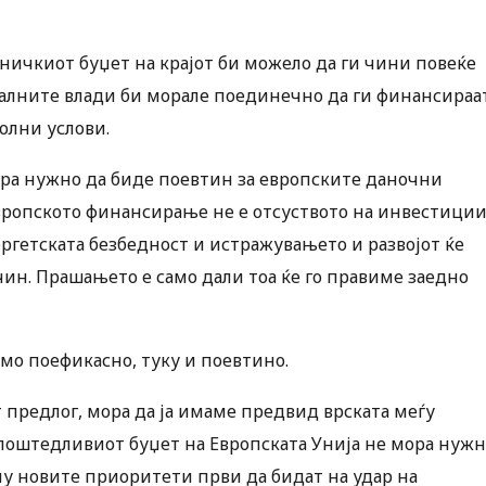
ичкиот буџет на крајот би можело да ги чини повеќе
алните влади би морале поединечно да ги финансираа
олни услови.
ора нужно да биде поевтин за европските даночни
европското финансирање не е отсуството на инвестиции
ргетската безбедност и истражувањето и развојот ќе
ин. Прашањето е само дали тоа ќе го правиме заедно
мо поефикасно, туку и поевтино.
 предлог, мора да ја имаме предвид врската меѓу
поштедливиот буџет на Европската Унија не мора нуж
му новите приоритети први да бидат на удар на