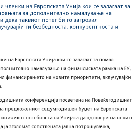
и членки на Европската Унија кои се залагаат за
барањата за дополнително намалување на
 дека таквиот потег би го загрозил
чувајќи ги безбедноста, конкурентноста и
ки на Европската Унија кои се залагаат за помал
дополнително намалување на финансиската рамка на ЕУ,
зил финансирањето на новите приоритети, вклучувајќи
.
а годишната конференција посветена на Повеќегодишнат
 на предложениот седумгодишен буџет на Европската
ограничило способноста на Унијата да одговори на новит
 ја зголемат сопствената јавна потрошувачка,