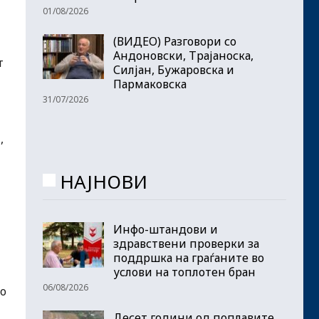
01/08/2026
(ВИДЕО) Разговори со
Андоновски, Трајаноска,
т
Силјан, Бужаровска и
Пармаковска
31/07/2026
,
НАЈНОВИ
Инфо-штандови и
здравствени проверки за
поддршка на граѓаните во
услови на топлотен бран
06/08/2026
но
Десет години од поплавите