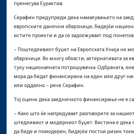
пренесува Еурактив.
Серафин предупреди дека намалувањето на заедн
европските даночни обврзници, бидејќи национ
истите проекти и да се задолжуваат под понепов
– Поштедливиот буџет на Европската Унија не м
обврзници. Во многу области, алтернативата за 
туку националната потрошувачка. Одбраната, ене
мора да бидат финансирани на еден или друг нач
или одделно – рече Серафин.
Тој оцени дека заедничкото финансирање не е са
– Како што ќе напредуваат разговорите за нашиот
штедливиот и модерниот буџет. Вистина е дека 
да биде и помодерен, бидејќи постои ризик ток