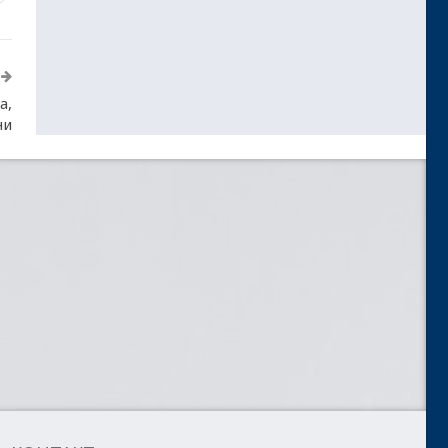
а,
ни