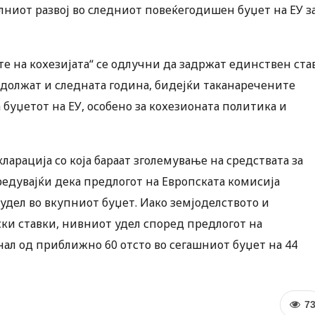
лниот развој во следниот повеќегодишен буџет на ЕУ з
те на кохезијата“ се одлучни да задржат единствен ста
родолжат и следната година, бидејќи таканаречените
буџетот на ЕУ, особено за кохезионата политика и
кларација со која бараат зголемување на средствата за
едувајќи дека предлогот на Европската комисија
дел во вкупниот буџет. Иако земјоделството и
ски ставки, нивниот удел според предлогот на
нал од приближно 60 отсто во сегашниот буџет на 44
7