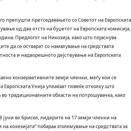
а го препушти претседавањето со Советот на Европската
вање од два отсто на буџетот на Европската комисија,
одина. Предлогот на Никозија, како што појаснува
ите да се остварат со намалување на средствата
нтноста и надворешното дејствување на Европската
ално конзервативните земји членки, меѓу кои се
на Европската Унија уплаќаат повеќе отколку што
а во традиционалните области на потрошувачка, како
8 јуни во Брисел, лидерите на 17 земји членки на
 на кохезијата“ побараа зголемување на средствата за