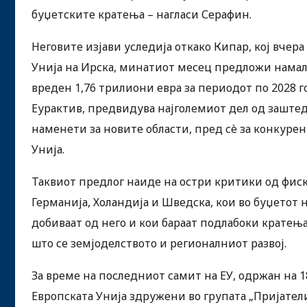
буџетските кратења – нагласи Серафин.
Неговите изјави уследија откако Кипар, кој вчер
Унија на Ирска, минатиот месец предложи намалу
вреден 1,76 трилиони евра за периодот по 2028 г
Еурактив, предвидува најголемиот дел од заштед
наменети за новите области, пред сè за конкуре
Унија.
Таквиот предлог наиде на остри критики од фиск
Германија, Холандија и Шведска, кои во буџетот 
добиваат од него и кои бараат подлабоки кратењ
што се земјоделството и регионалниот развој.
За време на последниот самит на ЕУ, одржан на 1
Европската Унија здружени во групата „Пријатели