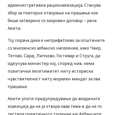
административна рационализација. Станува
збор за повторно отворање на прашање кое
беше затворено со мировен договор – рече
Алити.
Тој порача дека е неприфатливо за општините
со мнозинско албанско население, како Чаир,
Тетово, Сарај, Липково, Гостивар и Струга, да
одлучува министер кој, според нив, нема
политички легитимитет ниту историска
чувствителност ниту морален мандат за ова
прашање.
Алити упати предупредување до владината
коалиција да не ја отвора оваа тема и да не го
тестира политичкото трпение кај Албанците.