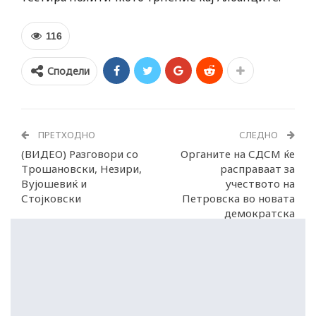
116
Сподели
ПРЕТХОДНО
СЛЕДНО
(ВИДЕО) Разговори со
Органите на СДСМ ќе
Трошановски, Незири,
расправаат за
Вујошевиќ и
учеството на
Стојковски
Петровска во новата
демократска
платформа