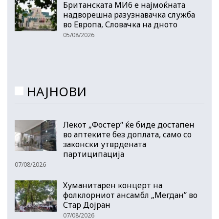
Британската МИ6 е најмоќната
надворешна разузнавачка служба
во Европа, Словачка на дното
05/08/2026
НАЈНОВИ
Лекот „Фостер“ ќе биде достапен
во аптеките без доплата, само со
законски утврдената
партиципација
07/08/2026
Хуманитарен концерт на
фолклорниот ансамбл „Мегдан” во
Стар Дојран
07/08/2026