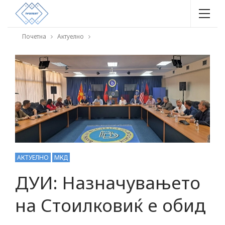
Почетна
Актуелно
АКТУЕЛНО
МКД
ДУИ: Назначувањето
на Стоилковиќ е обид