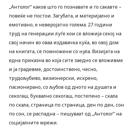
„Антолог“ каков што го познавате и го сакавте –
повеќе не постои. Загубата, и материјално и
емотивно, е неверојатно голема. 27 години
труд на генерации луѓе кои се вложија секој на
свој начин во оваа издавачка куќа, во овој дом
на книгата, се помножени со нула. Визијата на
една приказна во која сите заедно се вложивме
и ја градевме, достоинствено, чесно,
трудољубиво, визионерски, искрено,
пасионирано, со љубов од дното на душата и
секогаш, буквално секогаш, постепено – скала
по скала, страница по страница, ден по ден, сон
по сон, се распадна – пишуваат од „Антолог“ на
социјалните мрежи.