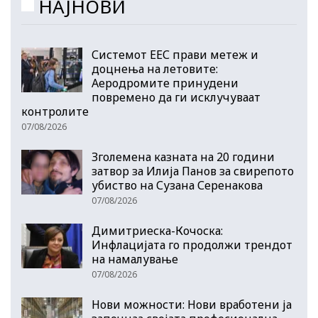
НАЈНОВИ
Системот ЕЕС прави метеж и
доцнења на летовите:
Аеродромите принудени
повремено да ги исклучуваат
контролите
07/08/2026
Зголемена казната на 20 години
затвор за Илија Панов за свирепото
убиство на Сузана Серенакова
07/08/2026
Димитриеска-Кочоска:
Инфлацијата го продолжи трендот
на намалување
07/08/2026
Нови можности: Нови вработени ја