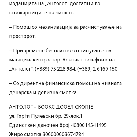
изданијата на „Антолог“ достапни во
книжарниците на линкот.
– Помош со механизација за расчистување на
просторот.
– Привремено бесплатно отстапување на
магацински простор. Контакт телефони на
„Антолог“: (+389) 75 228 984, (+389) 2 6169 150
– Со директна финансиска помош на нивната
денарска и девизна сметка.
АНТОЛОГ – БООКС ДООЕЛ СКОПЈЕ
ул. Ѓорѓи Пулевски бр. 29-лок.1
Единствен даночен број 4080014541495
Жиро сметка 300000003674784