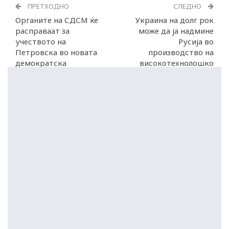
ПРЕТХОДНО
СЛЕДНО
Органите на СДСМ ќе
Украина на долг рок
расправаат за
може да ја надмине
учеството на
Русија во
Петровска во новата
производство на
демократска
високотехнолошко
платформа
оружје