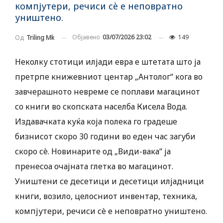
компјутери, речиси сè е неповратно
уништено.
Објавено
03/07/2026 23:02
149
Од
Triling Mk
Неколку стотици илјади евра е штетата што ја
претрпе книжевниот центар „Антолог“ кога во
завчерашното невреме се поплави магацинот
со книги во скопската населба Кисела Вода.
Издавачката куќа која полека го градеше
бизнисот скоро 30 години во еден час загуби
скоро сè. Новинарите од „Види-вака“ ја
пренесоа очајната глетка во магацинот.
Уништени се десетици и десетици илјадници
книги, возило, целосниот инвентар, техника,
компјутери, речиси сè е неповратно уништено.