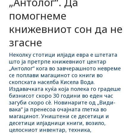
„Антолог“. Да
помогнеме
книжевниот сон да не
згасне
Неколку стотици илјади евра е штетата
што ја претрпе книжевниот центар
„Антолог“ кога во завчерашното невреме
се поплави магацинот со книги во
скопската населба Кисела Вода.
Издавачката куќа која полека го градеше
бизнисот скоро 30 години во еден час
загуби скоро сè. Новинарите од „Види-
вака“ ја пренесоа очајната глетка во
магацинот. Уништени се десетици и
десетици илјадници книги, возило,
целосниот инвентар, техника,