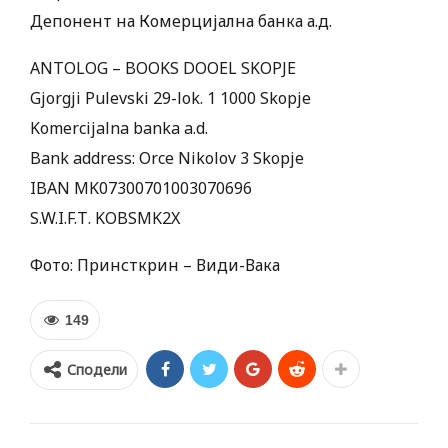
Депонент на Комерцијална банка а.д.
АNTOLOG – BOOKS DOOEL SKOPJE
Gjorgji Pulevski 29-lok. 1 1000 Skopje
Komercijalna banka a.d.
Bank address: Orce Nikolov 3 Skopje
IBAN MK07300701003070696
S.W.I.F.Т. KOBSMK2X
Фото: Принсткрин – Види-Вака
149
Сподели