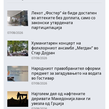
Лекот „Фостер“ ќе биде достапен
во аптеките без доплата, само со
законски утврдената
партиципација
07/08/2026
Хуманитарен концерт на
фолклорниот ансамбл „Мегдан” во
Стар Дојран
07/08/2026
Народниот правобранител оформи
предмет за загадувањето на водата
во Гостивар
07/08/2026
Најголем дел од нафтените
деривати Македонија лани ги
увезла од Грција
07/08/2026