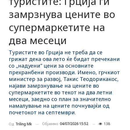
туристите: Грција ги
замрзнува цените во
супермаркетите на
два месеци
Туристите во Грција не треба да се
грижат дека ова лето ќе бидат пречекани
со „надуени“ цени за основните
прехранбени производи. Имено, грчкиот
министер за развој, Такис ​​Теодорикакос,
најави замрзнување на цените во
супермаркетите во текот на два летни
месеци, заедно со план за значително
намалување на цените почнувајќи од
почетокот на септември.
Објавено
04/07/2026 15:52
138
Од
Triling Mk