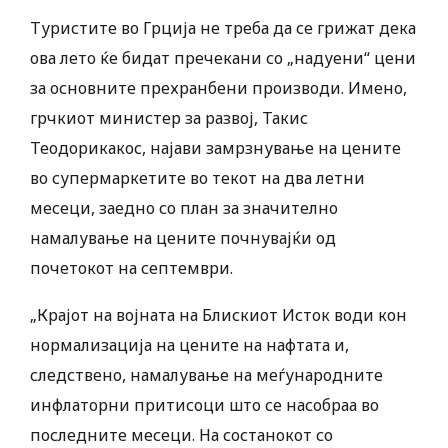
Туристите во Грција не треба да се грижат дека
ова лето ќе бидат пречекани со „надуени“ цени
за основните прехранбени производи. Имено,
грчкиот министер за развој, Такис ​​
Теодорикакос, најави замрзнување на цените
во супермаркетите во текот на два летни
месеци, заедно со план за значително
намалување на цените почнувајќи од
почетокот на септември.
„Крајот на војната на Блискиот Исток води кон
нормализација на цените на нафтата и,
следствено, намалување на меѓународните
инфлаторни притисоци што се насобраа во
последните месеци. На состанокот со