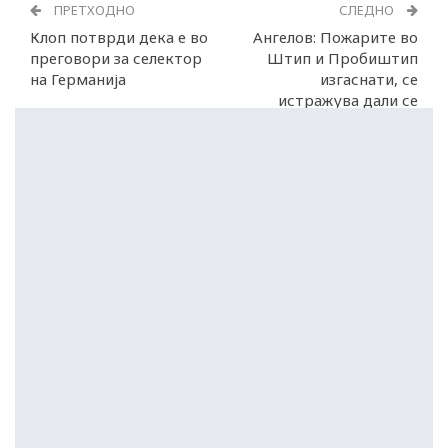
ПРЕТХОДНО
СЛЕДНО
Клоп потврди дека е во
Ангелов: Пожарите во
преговори за селектор
Штип и Пробиштип
на Германија
изгаснати, се
истражува дали се
подметнати