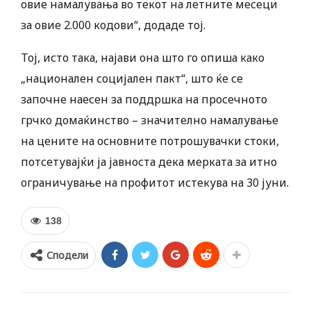
овие намалувања во текот на летните месеци
за овие 2.000 кодови“, додаде тој.
Тој, исто така, најави она што го опиша како
„национален социјален пакт“, што ќе се
започне наесен за поддршка на просечното
грчко домаќинство – значително намалување
на цените на основните потрошувачки стоки,
потсетувајќи ја јавноста дека мерката за итно
ограничување на профитот истекува на 30 јуни.
138
Сподели