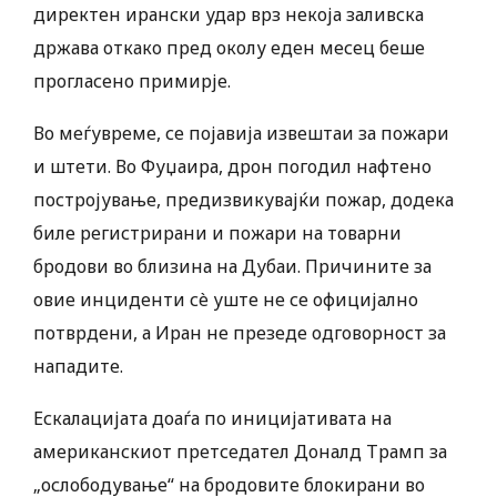
директен ирански удар врз некоја заливска
држава откако пред околу еден месец беше
прогласено примирје.
Во меѓувреме, се појавија извештаи за пожари
и штети. Во Фуџаира, дрон погодил нафтено
постројување, предизвикувајќи пожар, додека
биле регистрирани и пожари на товарни
бродови во близина на Дубаи. Причините за
овие инциденти сè уште не се официјално
потврдени, а Иран не презеде одговорност за
нападите.
Ескалацијата доаѓа по иницијативата на
американскиот претседател Доналд Трамп за
„ослободување“ на бродовите блокирани во