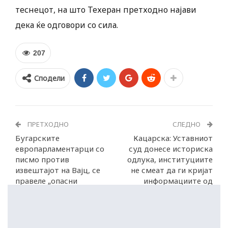
теснецот, на што Техеран претходно најави
дека ќе одговори со сила.
207
Сподели
ПРЕТХОДНО
СЛЕДНО
Бугарските
Кацарска: Уставниот
европарламентарци со
суд донесе историска
писмо против
одлука, институциите
извештајот на Вајц, се
не смеат да ги кријат
правеле „опасни
информациите од
преседани“
граѓаните