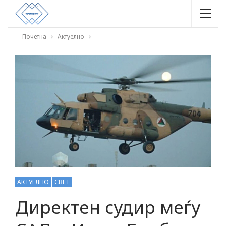
Почетна
Актуелно
АКТУЕЛНО
СВЕТ
Директен судир меѓу