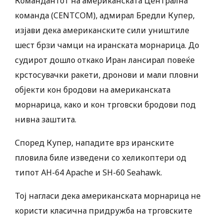
Командантот на американската Централна
команда (CENTCOM), адмирал Бредли Купер,
изјави дека американските сили уништиле
шест брзи чамци на иранската морнарица. До
судирот дошло откако Иран лансирал повеќе
крстосувачки ракети, дронови и мали пловни
објекти кон бродови на американската
морнарица, како и кон трговски бродови под
нивна заштита.
Според Купер, нападите врз иранските
пловила биле изведени со хеликоптери од
типот AH-64 Apache и SH-60 Seahawk.
Тој нагласи дека американската морнарица не
користи класична придружба на трговските