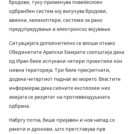
бродови, туку применува повеќеслоен
одбранбен систем кој вклучува бродови,
авиони, хеликоптери, системи за рано
предупредување и електронско војување.
Ситуацијата дополнително се влоши откако
Обединетите Арапски Емирати соопштија дека
од Иран биле испукани четири проектили кон
нивна територија. Три биле пресретнати,
додека четвртиот паднал во морето. Властите
информираа дека силните експлозии низ
земјата се резултат на противвоздушната
одбрана.
Набргу потоа, беше пријавен и нов напад со
ракети и дронови, што претставува прв