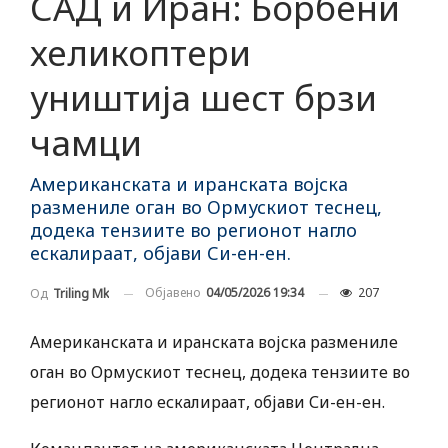
САД и Иран: Борбени
хеликоптери
уништија шест брзи
чамци
Американската и иранската војска
размениле оган во Ормускиот теснец,
додека тензиите во регионот нагло
ескалираат, објави Си-ен-ен.
Објавено
04/05/2026 19:34
207
Од
Triling Mk
Американската и иранската војска размениле
оган во Ормускиот теснец, додека тензиите во
регионот нагло ескалираат, објави Си-ен-ен.