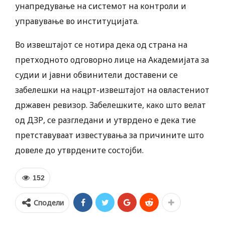
унапредување на системот на контроли и
управување во институцијата.
Во извештајот се нотира дека од страна на
претходното одговорно лице на Академијата за
судии и јавни обвинители доставени се
забелешки на нацрт-извештајот на овластениот
државен ревизор. Забелешките, како што велат
од ДЗР, се разгледани и утврдено е дека тие
претставуваат известувања за причините што
довеле до утврдените состојби.
152
Сподели