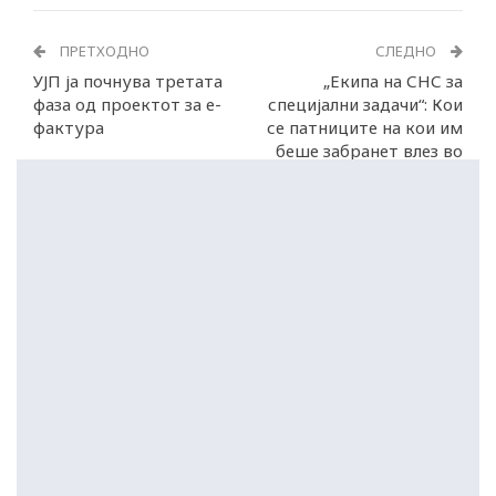
ПРЕТХОДНО
СЛЕДНО
УЈП ја почнува третата
„Екипа на СНС за
фаза од проектот за е-
специјални задачи“: Кои
фактура
се патниците на кои им
беше забранет влез во
Црна Гора