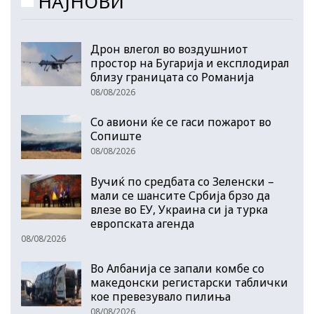
НАЈНОВИ
Дрон влегол во воздушниот
простор на Бугарија и експлодирал
близу границата со Романија
08/08/2026
Со авиони ќе се гаси пожарот во
Сопиште
08/08/2026
Вучиќ по средбата со Зеленски –
мали се шансите Србија брзо да
влезе во ЕУ, Украина си ја турка
европската агенда
08/08/2026
Во Албанија се запали комбе со
македонски регистарски таблички
кое превезувало пилиња
08/08/2026