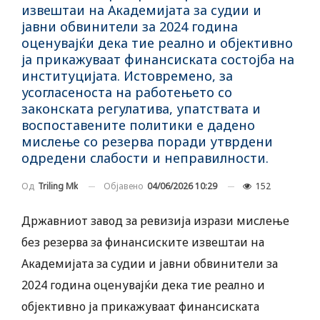
извештаи на Академијата за судии и
јавни обвинители за 2024 година
оценувајќи дека тие реално и објективно
ја прикажуваат финансиската состојба на
институцијата. Истовремено, за
усогласеноста на работењето со
законската регулатива, упатствата и
воспоставените политики е дадено
мислење со резерва поради утврдени
одредени слабости и неправилности.
Објавено
04/06/2026 10:29
152
Од
Triling Mk
Државниот завод за ревизија изрази мислење
без резерва за финансиските извештаи на
Академијата за судии и јавни обвинители за
2024 година оценувајќи дека тие реално и
објективно ја прикажуваат финансиската