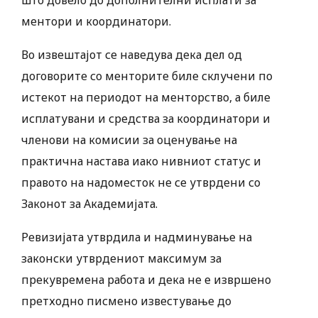
што довело до дополнителни исплати за
ментори и координатори.
Во извештајот се наведува дека дел од
договорите со менторите биле склучени по
истекот на периодот на менторство, а биле
исплатувани и средства за координатори и
членови на комисии за оценување на
практична настава иако нивниот статус и
правото на надоместок не се утврдени со
Законот за Академијата.
Ревизијата утврдила и надминување на
законски утврдениот максимум за
прекувремена работа и дека не е извршено
претходно писмено известување до