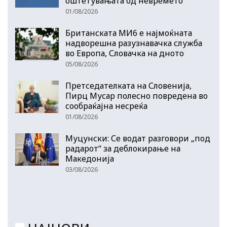
оштетувањата од невремето
01/08/2026
Британската МИ6 е најмоќната
надворешна разузнавачка служба
во Европа, Словачка на дното
05/08/2026
Претседателката на Словенија,
Пирц Мусар полесно повредена во
сообраќајна несреќа
01/08/2026
Муцунски: Се водат разговори „под
радарот“ за деблокирање на
Македонија
03/08/2026