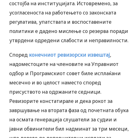
состојба на институцијата. Истовремено, за
усогласеноста на работењето со законската
регулатива, упатствата и воспоставените
политики е дадено мислење со резерва поради
утврдени одредени слабости и неправилности.
Според
конечниот ревизорски извештај
,
надоместоците на членовите на Управниот
одбор и Програмскиот совет биле исплаќани
месечно и во целост наместо според
присуството на одржаните седници.
Ревизорите констатирале и дека рокот за
завршување на втората фаза од почетната обука
на осмата генерација слушатели за судии и
јавни обвинители бил надминат за три месеци,