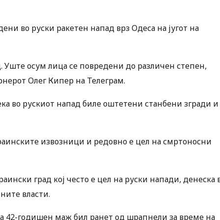
дени во руски ракетен напад врз Одеса на југот на
ад. Уште осум лица се повредени до различен степен,
рнерот Олег Кипер на Телеграм.
дека во рускиот напад биле оштетени станбени згради и
раинските извозници и редовно е цел на смртоносни
раински град кој често е цел на руски напади, денеска 
ните власти.
а 42-годишен маж бил ранет од шрапнели за време на