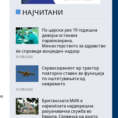
НАЈЧИТАНИ
По царски рез 19 годишна
девојка останала
парализирана,
Министерството за здравство
ќе спроведе вонреден надзор
01/08/2026
Сервисираниот ер трактор
повторно ставен во функција
по оштетувањата од
невремето
01/08/2026
во
Британската МИ6 е
најмоќната надворешна
разузнавачка служба во
Европа, Словачка на дното