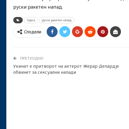
руски ракетен напад.
Одеса
руски ракетен напад
Сподели
ПРЕТХОДНО
Укинат е притворот на актерот Жерар Депардје
обвинет за сексуални напади