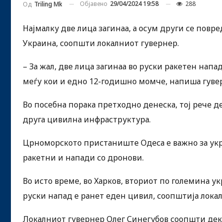
Објавено
29/04/2024 19:58
288
Од
Triling Mk
Најмалку две лица загинаа, а осум други се повре
Украина, соопшти локалниот гувернер.
– За жал, две лица загинаа во руски ракетен нап
меѓу кои и едно 12-годишно момче, напиша гуве
Во посебна порака претходно денеска, тој рече 
друга цивилна инфраструктура.
Црноморското пристаниште Одеса е важно за ук
ракетни и напади со дронови.
Во исто време, во Харков, вториот по големина ук
руски напад е ранет еден цивил, соопштија локал
Локалниот гувернер Олег Синегубов соопшти дек