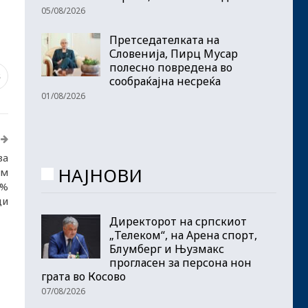
05/08/2026
Претседателката на
Словенија, Пирц Мусар
полесно повредена во
8
сообраќајна несреќа
01/08/2026
за
НАЈНОВИ
ем
0%
ци
Директорот на српскиот
„Телеком“, на Арена спорт,
Блумберг и Њузмакс
прогласен за персона нон
грата во Косово
07/08/2026