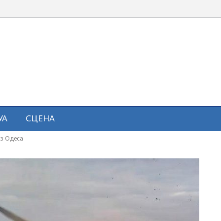
УА
СЦЕНА
рз Одеса