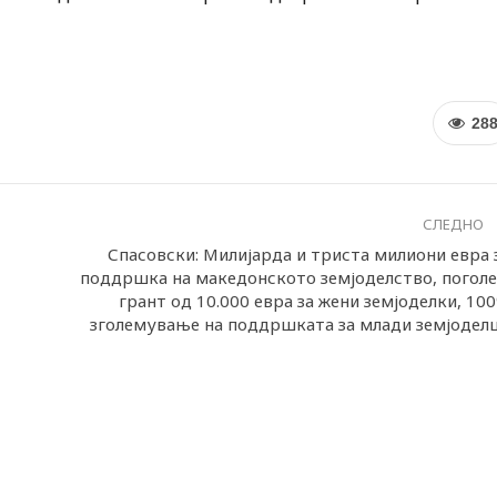
28
СЛЕДНО
Спасовски: Милијарда и триста милиони евра 
поддршка на македонското земјоделство, погол
грант од 10.000 евра за жени земјоделки, 10
зголемување на поддршката за млади земјодел