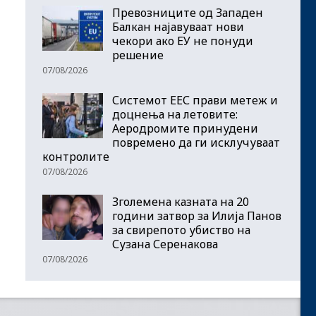
Превозниците од Западен
Балкан најавуваат нови
чекори ако ЕУ не понуди
решение
07/08/2026
Системот ЕЕС прави метеж и
доцнења на летовите:
Аеродромите принудени
повремено да ги исклучуваат
контролите
07/08/2026
Зголемена казната на 20
години затвор за Илија Панов
за свирепото убиство на
Сузана Серенакова
07/08/2026