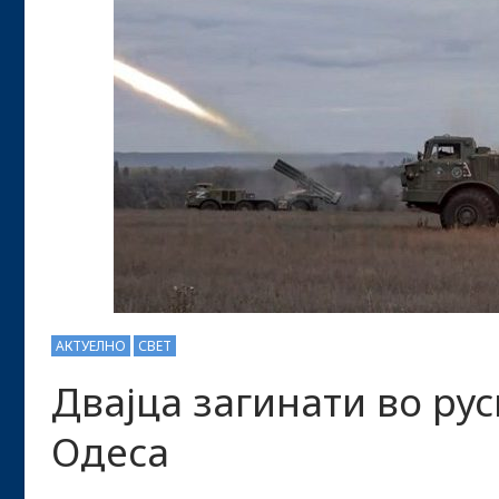
АКТУЕЛНО
СВЕТ
Двајца загинати во ру
Одеса