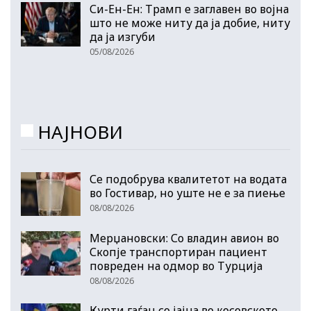
Си-Ен-Ен: Трамп е заглавен во војна
што не може ниту да ја добие, ниту
да ја изгуби
05/08/2026
НАЈНОВИ
Се подобрува квалитетот на водата
во Гостивар, но уште не е за пиење
08/08/2026
Мерџановски: Со владин авион во
Скопје транспортиран пациент
повреден на одмор во Турција
08/08/2026
Курти гаѓан со јајца во косовското