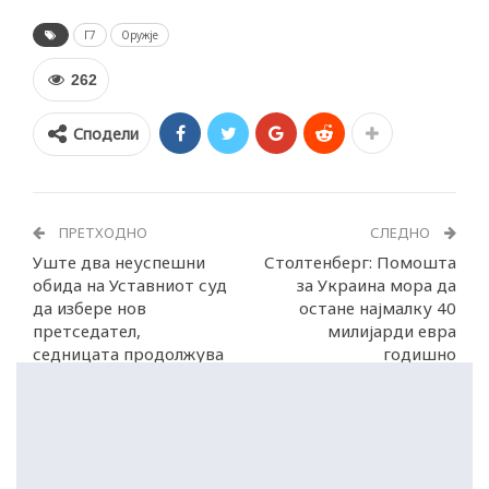
Г7
Оружје
262
Сподели
ПРЕТХОДНО
СЛЕДНО
Уште два неуспешни
Столтенберг: Помошта
обида на Уставниот суд
за Украина мора да
да избере нов
остане најмалку 40
претседател,
милијарди евра
седницата продолжува
годишно
в понеделник