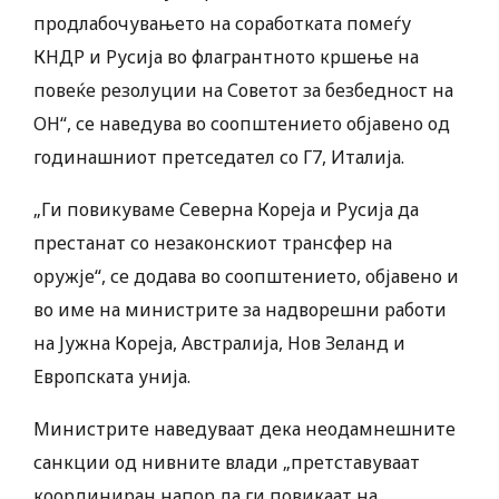
продлабочувањето на соработката помеѓу
КНДР и Русија во флагрантното кршење на
повеќе резолуции на Советот за безбедност на
ОН“, се наведува во соопштението објавено од
годинашниот претседател со Г7, Италија.
„Ги повикуваме Северна Кореја и Русија да
престанат со незаконскиот трансфер на
оружје“, се додава во соопштението, објавено и
во име на министрите за надворешни работи
на Јужна Кореја, Австралија, Нов Зеланд и
Европската унија.
Министрите наведуваат дека неодамнешните
санкции од нивните влади „претставуваат
координиран напор да ги повикаат на