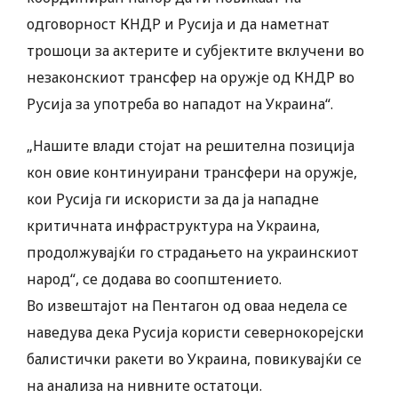
одговорност КНДР и Русија и да наметнат
трошоци за актерите и субјектите вклучени во
незаконскиот трансфер на оружје од КНДР во
Русија за употреба во нападот на Украина“.
„Нашите влади стојат на решителна позиција
кон овие континуирани трансфери на оружје,
кои Русија ги искористи за да ја нападне
критичната инфраструктура на Украина,
продолжувајќи го страдањето на украинскиот
народ“, се додава во соопштението.
Во извештајот на Пентагон од оваа недела се
наведува дека Русија користи севернокорејски
балистички ракети во Украина, повикувајќи се
на анализа на нивните остатоци.