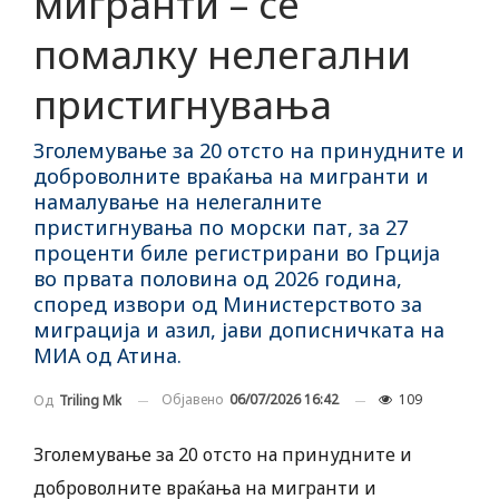
мигранти – сѐ
помалку нелегални
пристигнувања
Зголемување за 20 отсто на принудните и
доброволните враќања на мигранти и
намалување на нелегалните
пристигнувања по морски пат, за 27
проценти биле регистрирани во Грција
во првата половина од 2026 година,
според извори од Министерството за
миграција и азил, јави дописничката на
МИА од Атина.
Објавено
06/07/2026 16:42
109
Од
Triling Mk
Зголемување за 20 отсто на принудните и
доброволните враќања на мигранти и