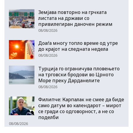
Земјава повторно на грчката
листата на држави со
привилегиран даночен режим
08/08/2026
Доаѓа многу топло време од утре
до крајот на следната недела
08/08/2026
Турција го ограничува пловењето
на трговски бродови во Црното
Море преку Дарданелите
08/08/2026
Филипче: Карпалак не смее да биде
само датум во календарот – мирот
се гради со одговорност, а не со
поделби
08/08/2026