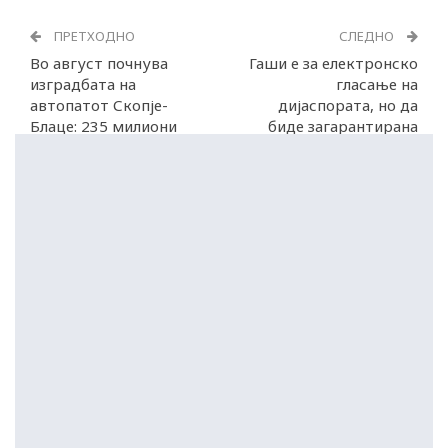
ПРЕТХОДНО
СЛЕДНО
Во август почнува
Гаши е за електронско
изградбата на
гласање на
автопатот Скопје-
дијаспората, но да
Блаце: 235 милиони
биде загарантирана
евра за 12 километри
тајноста