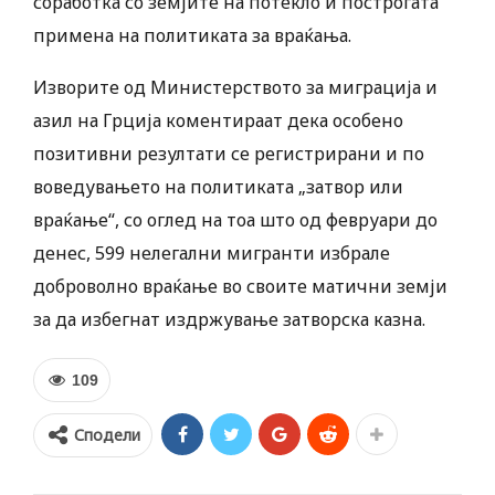
соработка со земјите на потекло и построгата
примена на политиката за враќања.
Изворите од Министерството за миграција и
азил на Грција коментираат дека особено
позитивни резултати се регистрирани и по
воведувањето на политиката „затвор или
враќање“, со оглед на тоа што од февруари до
денес, 599 нелегални мигранти избрале
доброволно враќање во своите матични земји
за да избегнат издржување затворска казна.
109
Сподели