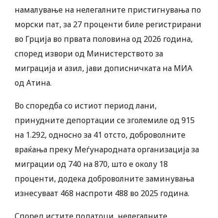
намалување на нелегалните пристигнувања по
морски пат, за 27 проценти биле регистрирани
во Грција во првата половина од 2026 година,
според извори од Министерството за
миграција и азил, јави дописничката на МИА
од Атина.
Во споредба со истиот период лани,
принудните депортации се зголемиле од 915
на 1.292, односно за 41 отсто, доброволните
враќања преку Меѓународната организација за
миграции од 740 на 870, што е околу 18
проценти, додека доброволните заминувања
изнесуваат 468 наспроти 488 во 2025 година.
Според истите податоци, нелегалните