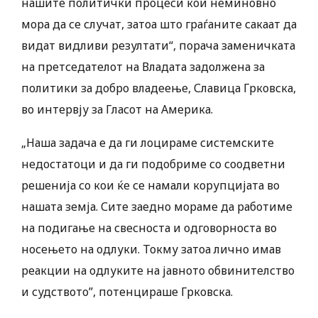
нашите политички процеси кои неминовно
мора да се случат, затоа што граѓаните сакаат да
видат видливи резултати“, порача заменичката
на претседателот на Владата задолжена за
политики за добро владеење, Славица Грковска,
во интервју за Гласот на Америка.
„Наша задача е да ги лоцираме системските
недостатоци и да ги подобриме со соодветни
решенија со кои ќе се намали корупцијата во
нашата земја. Сите заедно мораме да работиме
на подигање на свесноста и одговорноста во
носењето на одлуки. Токму затоа лично имав
реакции на одлуките на јавното обвинителство
и судството”, потенцираше Грковска.