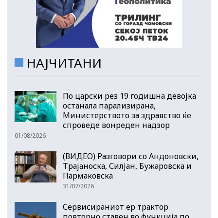
НАЈЧИТАНИ
По царски рез 19 годишна девојка
останала парализирана,
Министерството за здравство ќе
спроведе вонреден надзор
01/08/2026
(ВИДЕО) Разговори со Андоновски,
Трајаноска, Силјан, Бужаровска и
Пармаковска
31/07/2026
Сервисираниот ер трактор
повторно ставен во функција по