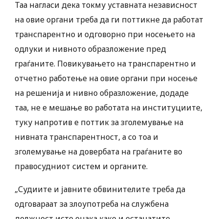
Таа нагласи дека токму уставната независност
на овие органи треба да ги поттикне да работат
транспарентно и одговорно при носењето на
одлуки и нивното образложение пред
граѓаните. Повикувањето на транспарентно и
отчетно работење на овие органи при носење
на решенија и нивно образложение, додаде
таа, не е мешање во работата на институциите,
туку напротив е поттик за зголемување на
нивната транспарентност, а со тоа и
зголемување на довербата на граѓаните во
правосудниот систем и органите.
„Судиите и јавните обвинителите треба да
одговараат за злоупотреба на службена
должност исто онака како и останатите