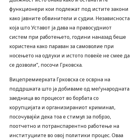
функционери кои подлежат под истите закони
како јавните обвинители и судии. Независноста
која што Уставот ја дава на правосудниот
систем при работењето, години наназад беше
користена како параван за самоволие при
носењето на одлуки и истото повеќе не смее да
се дозволи”, посочи Грковска.
Вицепремиерката Грковска се осврна на
поддршката што ја добиваме од меѓународната
заедница во процесот во борбата со
корупцијата и организираниот криминал,
посочувајќи дека тоа е стимул за побрзо,
поотчетно и потранспарентно работење на
институциите во овој политики процес. Оваа