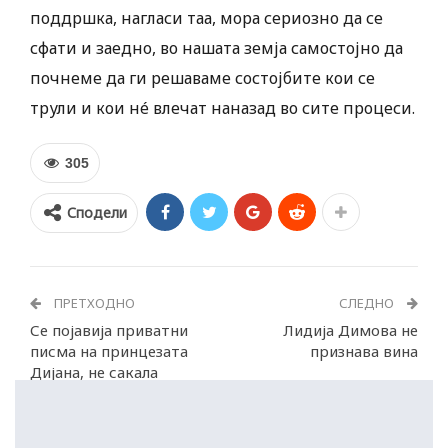
поддршка, нагласи таа, мора сериозно да се
сфати и заедно, во нашата земја самостојно да
почнеме да ги решаваме состојбите кои се
трули и кои нé влечат наназад во сите процеси.
305
Сподели
ПРЕТХОДНО
СЛЕДНО
Се појавија приватни
Лидија Димова не
писма на принцезата
признава вина
Дијана, не сакала
развод со Чарлс