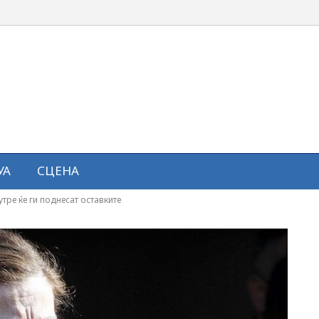
УА
СЦЕНА
тре ќе ги поднесат оставките