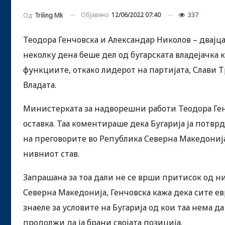
Објавено
12/06/2022 07:40
337
Од
Triling Mk
Теодора Генчовска и Александар Николов – двајца
неколку дена беше дел од бугарската владејачка 
функциите, откако лидерот на партијата, Слави 
Владата.
Министерката за надворешни работи Теодора Ген
оставка. Таа коментираше дека Бугарија ја потврд
на преговорите во Република Северна Македонија
нивниот став.
Запрашана за тоа дали не се врши притисок од 
Северна Македонија, Генчовска кажа дека сите ев
знаеле за условите на Бугарија од кои таа нема да
продолжи да ја брани својата позиција.