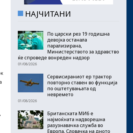
НАЈЧИТАНИ
По царски рез 19 годишна
девојка останала
парализирана,
Министерството за здравство
ќе спроведе вонреден надзор
01/08/2026
ок
Сервисираниот ер трактор
а
повторно ставен во функција
по оштетувањата од
невремето
01/08/2026
Британската МИ6 е
,
најмоќната надворешна
разузнавачка служба во
Европа, Словачка на дното