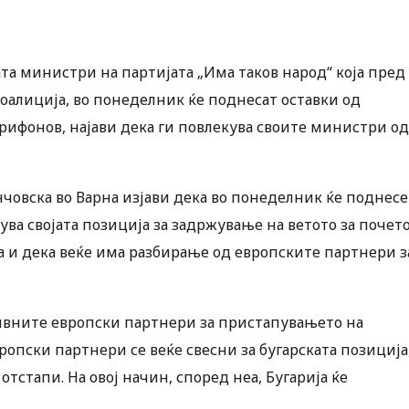
та министри на партијата „Има таков народ“ која пред
коалиција, во понеделник ќе поднесат оставки од
Трифонов, најави дека ги повлекува своите министри од
човска во Варна изјави дека во понеделник ќе поднесе
ува својата позиција за задржување на ветото за почет
 и дека веќе има разбирање од европските партнери з
нивните европски партнери за пристапувањето на
ропски партнери се веќе свесни за бугарската позиција
 отстапи. На овој начин, според неа, Бугарија ќе