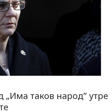
д „Има таков народ” утре
те