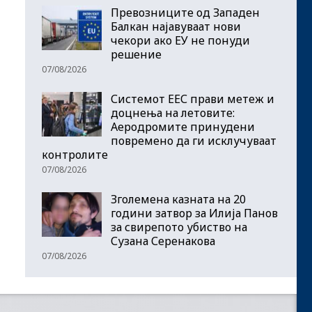
Превозниците од Западен
Балкан најавуваат нови
чекори ако ЕУ не понуди
решение
07/08/2026
Системот ЕЕС прави метеж и
доцнења на летовите:
Аеродромите принудени
повремено да ги исклучуваат
контролите
07/08/2026
Зголемена казната на 20
години затвор за Илија Панов
за свирепото убиство на
Сузана Серенакова
07/08/2026