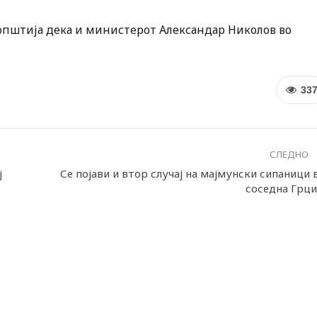
оопштија дека и министерот Александар Николов во
33
СЛЕДНО
ј
Се појави и втор случај на мајмунски сипаници 
соседна Грци