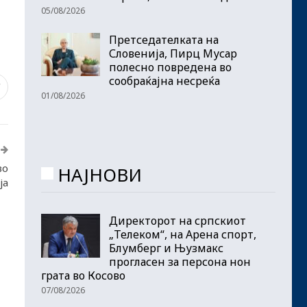
05/08/2026
Претседателката на
Словенија, Пирц Мусар
полесно повредена во
сообраќајна несреќа
7
01/08/2026
во
НАЈНОВИ
ја
Директорот на српскиот
„Телеком“, на Арена спорт,
Блумберг и Њузмакс
прогласен за персона нон
грата во Косово
07/08/2026