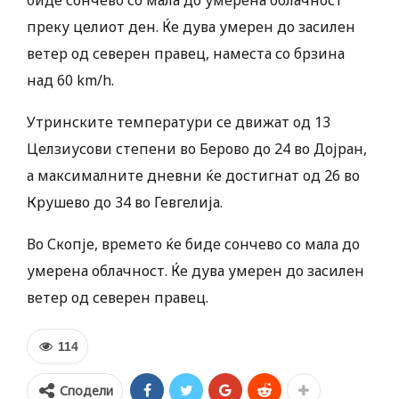
биде сончево со мала до умерена облачност
преку целиот ден. Ќе дува умерен до засилен
ветер од северен правец, наместа со брзина
над 60 km/h.
Утринските температури се движат од 13
Целзиусови степени во Берово до 24 во Дојран,
а максималните дневни ќе достигнат од 26 во
Крушево до 34 во Гевгелија.
Во Скопје, времето ќе биде сончево со мала до
умерена облачност. Ќе дува умерен до засилен
ветер од северен правец.
114
Сподели