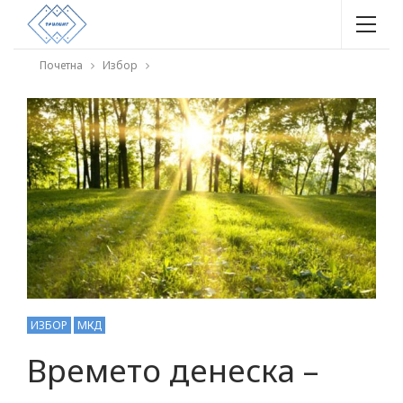
Почетна
Избор
ИЗБОР
МКД
Времето денеска –