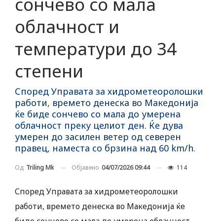
сончево со мала
облачност и
температури до 34
степени
Според Управата за хидрометеоролошки
работи, времето денеска во Македонија
ќе биде сончево со мала до умерена
облачност преку целиот ден. Ќе дува
умерен до засилен ветер од северен
правец, наместа со брзина над 60 km/h.
Објавено
04/07/2026 09:44
114
Од
Triling Mk
Според Управата за хидрометеоролошки
работи, времето денеска во Македонија ќе