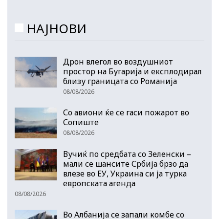
НАЈНОВИ
Дрон влегол во воздушниот
простор на Бугарија и експлодирал
близу границата со Романија
08/08/2026
Со авиони ќе се гаси пожарот во
Сопиште
08/08/2026
Вучиќ по средбата со Зеленски –
мали се шансите Србија брзо да
влезе во ЕУ, Украина си ја турка
европската агенда
08/08/2026
Во Албанија се запали комбе со